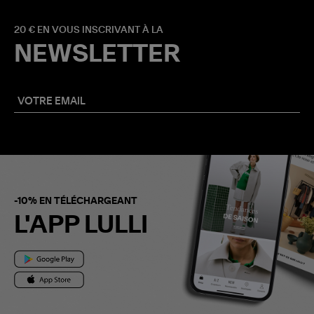
20 € EN VOUS INSCRIVANT À LA
NEWSLETTER
-10% EN TÉLÉCHARGEANT
L'APP LULLI