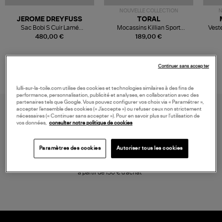
NOUVELLE COLLECTION
N
JEROME DREYFUSS
TORAL
Sac Bobi S Cuir Lamé
Mocassins Killian Sport
Veste
Champagne
Mousse
480,00 €
189,00 €
Continuer sans accepter
lulli-sur-la-toile.com utilise des cookies et technologies similaires à des fins de
performance, personnalisation, publicité et analyses, en collaboration avec des
partenaires tels que Google. Vous pouvez configurer vos choix via « Paramétrer »,
accepter l’ensemble des cookies (« J’accepte ») ou refuser ceux non strictement
nécessaires (« Continuer sans accepter »). Pour en savoir plus sur l’utilisation de
vos données,
consulter notre politique de cookies
Paramètres des cookies
Autoriser tous les cookies
LIVRAISON GRATUITE
à partir de 150 € d'achat*