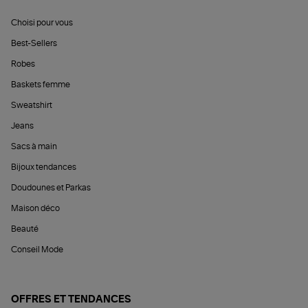
Choisi pour vous
Best-Sellers
Robes
Baskets femme
Sweatshirt
Jeans
Sacs à main
Bijoux tendances
Doudounes et Parkas
Maison déco
Beauté
Conseil Mode
OFFRES ET TENDANCES