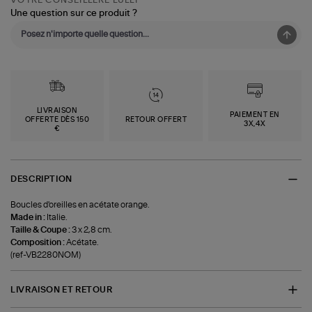
Une question sur ce produit ?
LIVRAISON
PAIEMENT EN
OFFERTE DÈS 150
RETOUR OFFERT
3X,4X
€
DESCRIPTION
Boucles d'oreilles en acétate orange.
Made in :
Italie.
Taille & Coupe :
3 x 2,8 cm.
Composition :
Acétate.
(ref-VB2280NOM)
LIVRAISON ET RETOUR