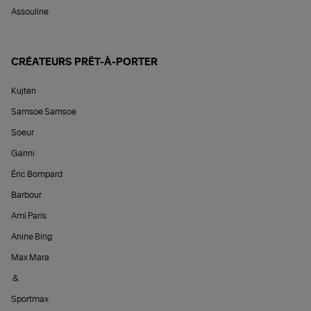
Assouline
CRÉATEURS PRÊT-À-PORTER
Kujten
Samsoe Samsoe
Soeur
Ganni
Éric Bompard
Barbour
Ami Paris
Anine Bing
Max Mara
&
Sportmax