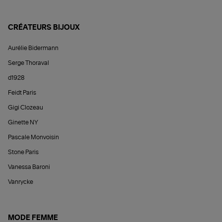
CRÉATEURS BIJOUX
Aurélie Bidermann
Serge Thoraval
d1928
Feidt Paris
Gigi Clozeau
Ginette NY
Pascale Monvoisin
Stone Paris
Vanessa Baroni
Vanrycke
MODE FEMME