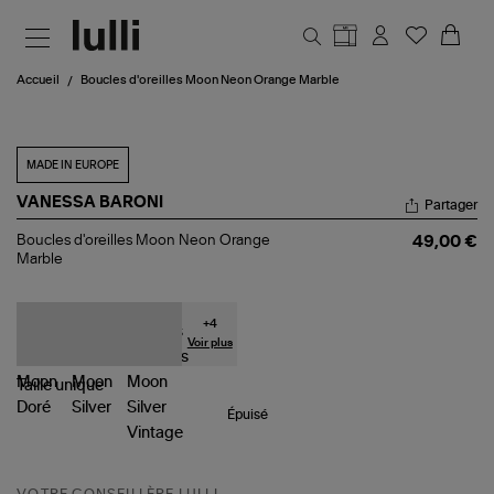
Aller au contenu principal
Accueil
Boucles d'oreilles Moon Neon Orange Marble
MADE IN EUROPE
VANESSA BARONI
Partager
Boucles
Boucles d'oreilles Moon Neon Orange
49,00 €
d'oreilles
Marble
Moon
Neon
Orange
Marble
+
4
Voir plus
Taille
unique
Épuisé
VOTRE CONSEILLÈRE LULLI