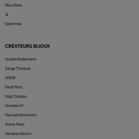
Max Mara
&
Sportmax
CRÉATEURS BIJOUX
Aurélie Bidermann
Serge Thoraval
d1928
Feidt Paris
Gigi Clozeau
Ginette NY
Pascale Monvoisin
Stone Paris
Vanessa Baroni