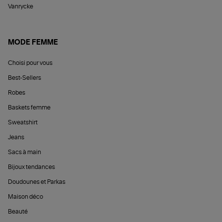
Vanrycke
MODE FEMME
Choisi pour vous
Best-Sellers
Robes
Baskets femme
Sweatshirt
Jeans
Sacs à main
Bijoux tendances
Doudounes et Parkas
Maison déco
Beauté