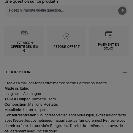
Une question sur ce produit ?
LIVRAISON
PAIEMENT EN
OFFERTE DÈS 150
RETOUR OFFERT
3X,4X
€
DESCRIPTION
Créoles à maillons ronds effet marbre pêche. Fermoir poussette.
Made in :
Italie.
Imaginé en Allemagne.
Taille & Coupe :
Diamètre : 3 cm.
Composition :
Maillons : Acétate.
Métallerie : Laiton plaqué or.
Conseil d'entretien :
Pour préserver l'éclat de votre bijou, évitez les contacts
avec l’eau et les cosmétiques (maquillage, parfums, crèmes). Retirez-le pour
dormir ou faire des activités. Rangez-le à l'abri de la lumière, et nettoyez-le
délicatement avec un tissu doux.