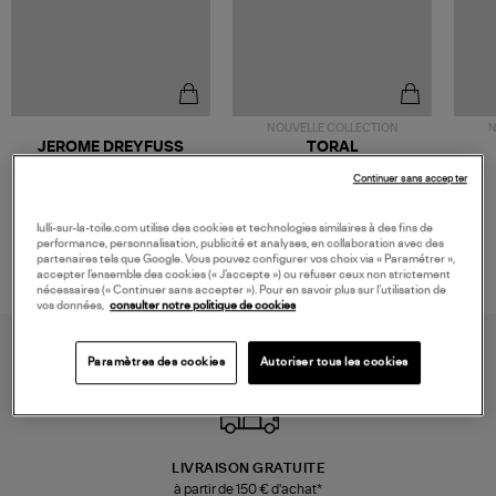
NOUVELLE COLLECTION
N
JEROME DREYFUSS
TORAL
Sac Bobi S Cuir Lamé
Mocassins Killian Sport
Continuer sans accepter
Champagne
Mousse
480,00 €
189,00 €
lulli-sur-la-toile.com utilise des cookies et technologies similaires à des fins de
performance, personnalisation, publicité et analyses, en collaboration avec des
partenaires tels que Google. Vous pouvez configurer vos choix via « Paramétrer »,
accepter l’ensemble des cookies (« J’accepte ») ou refuser ceux non strictement
nécessaires (« Continuer sans accepter »). Pour en savoir plus sur l’utilisation de
vos données,
consulter notre politique de cookies
Paramètres des cookies
Autoriser tous les cookies
LIVRAISON GRATUITE
à partir de 150 € d'achat*