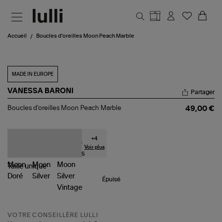
Aller au contenu principal
Accueil
Boucles d'oreilles Moon Peach Marble
MADE IN EUROPE
VANESSA BARONI
Partager
Boucles
Boucles d'oreilles Moon Peach Marble
49,00 €
d'oreilles
Moon
Peach
Marble
+
4
Voir plus
Taille
unique
Épuisé
VOTRE CONSEILLÈRE LULLI