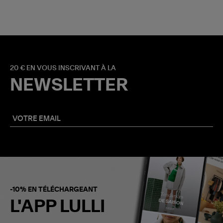
20 € EN VOUS INSCRIVANT À LA
NEWSLETTER
-10% EN TÉLÉCHARGEANT
L'APP LULLI