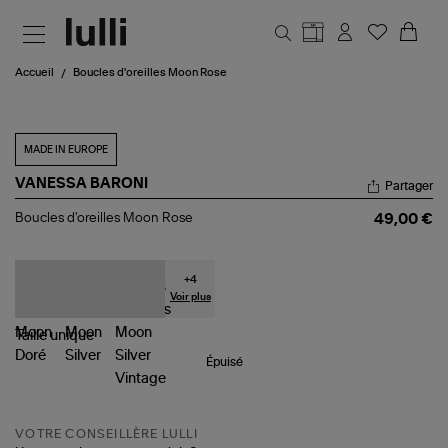
Aller au contenu principal
Accueil
Boucles d'oreilles Moon Rose
MADE IN EUROPE
VANESSA BARONI
Partager
Boucles
Boucles d'oreilles Moon Rose
49,00 €
d'oreilles
Moon
Rose
+
4
Voir plus
Taille
unique
Épuisé
VOTRE CONSEILLÈRE LULLI