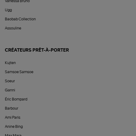
Vanessa Bruno
Ugg
Baobab Collection
Assouline
CRÉATEURS PRÊT-À-PORTER
Kujten
Samsoe Samsoe
Soeur
Ganni
Éric Bompard
Barbour
Ami Paris
Anine Bing
Max Mara