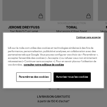
NOUVELLE COLLECTION
N
JEROME DREYFUSS
TORAL
Sac Bobi S Cuir Lamé
Mocassins Killian Sport
Veste
Champagne
Mousse
480,00 €
189,00 €
Continuer sans accepter
lulli-sur-la-toile.com utilise des cookies et technologies similaires à des fins de
performance, personnalisation, publicité et analyses, en collaboration avec des
partenaires tels que Google. Vous pouvez configurer vos choix via « Paramétrer »,
accepter l’ensemble des cookies (« J’accepte ») ou refuser ceux non strictement
nécessaires (« Continuer sans accepter »). Pour en savoir plus sur l’utilisation de
vos données,
consulter notre politique de cookies
Paramètres des cookies
Autoriser tous les cookies
LIVRAISON GRATUITE
à partir de 150 € d'achat*