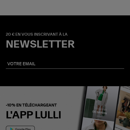
20 € EN VOUS INSCRIVANT À LA
NEWSLETTER
-10% EN TÉLÉCHARGEANT
L'APP LULLI