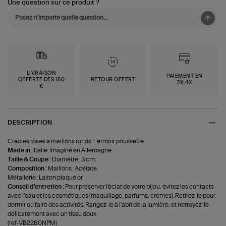
Une question sur ce produit ?
LIVRAISON
PAIEMENT EN
OFFERTE DÈS 150
RETOUR OFFERT
3X,4X
€
DESCRIPTION
Créoles roses à maillons ronds. Fermoir poussette.
Made in :
Italie. Imaginé en Allemagne.
Taille & Coupe :
Diamètre : 3 cm.
Composition :
Maillons : Acétate.
Métallerie : Laiton plaqué or.
Conseil d'entretien :
Pour préserver l'éclat de votre bijou, évitez les contacts
avec l’eau et les cosmétiques (maquillage, parfums, crèmes). Retirez-le pour
dormir ou faire des activités. Rangez-le à l'abri de la lumière, et nettoyez-le
délicatement avec un tissu doux.
(ref-VB2280NPM)