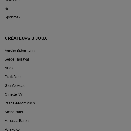
&
Sportmax
CRÉATEURS BIJOUX
Aurélie Bidermann
Serge Thoraval
d1928
Feidt Paris
Gigi Clozeau
Ginette NY
Pascale Monvoisin
Stone Paris
Vanessa Baroni
Vanrycke