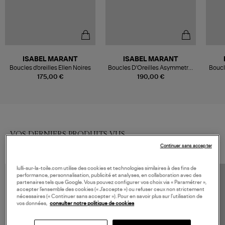
ISABEL MARANT
ISABEL MARANT
Boucles d'oreilles Ellen Noires
Boucles D'Oreilles Asymmetric
Boucl
Dore
175,00 €
190,00 €
VOS DERNIERS PRODUITS VUS
Continuer sans accepter
lulli-sur-la-toile.com utilise des cookies et technologies similaires à des fins de
performance, personnalisation, publicité et analyses, en collaboration avec des
partenaires tels que Google. Vous pouvez configurer vos choix via « Paramétrer »,
accepter l’ensemble des cookies (« J’accepte ») ou refuser ceux non strictement
nécessaires (« Continuer sans accepter »). Pour en savoir plus sur l’utilisation de
vos données,
consulter notre politique de cookies