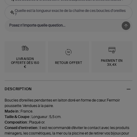
Quelle est la longueur exacte de la chaîne de ces boucles d'oreilles
?
LIVRAISON
PAIEMENT EN
OFFERTE DÈS 150
RETOUR OFFERT
3X,4X
€
DESCRIPTION
Boucles d'oreilles pendantes en laiton doré en forme de cœur. Fermoir
poussette. Vendues à la paire.
Made in :
France.
Taille & Coupe :
Longueur : 5,5 cm.
Composition :
Plaqué or.
Conseil d'entretien :
Il est recommandé d'éviter le contact avec les produits
ménagers, les cosmétiques, la mer ou la piscine et de retirer vos bijoux pour