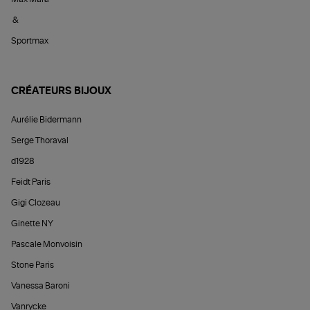
&
Sportmax
CRÉATEURS BIJOUX
Aurélie Bidermann
Serge Thoraval
d1928
Feidt Paris
Gigi Clozeau
Ginette NY
Pascale Monvoisin
Stone Paris
Vanessa Baroni
Vanrycke