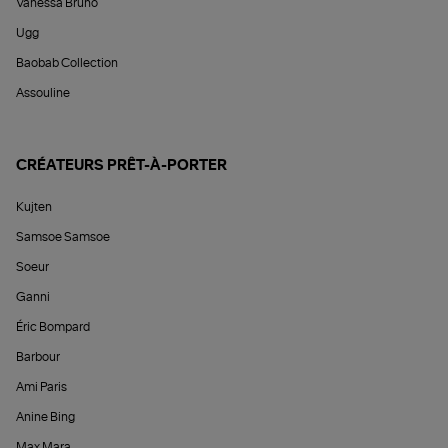
Vanessa Bruno
Ugg
Baobab Collection
Assouline
CRÉATEURS PRÊT-À-PORTER
Kujten
Samsoe Samsoe
Soeur
Ganni
Éric Bompard
Barbour
Ami Paris
Anine Bing
Max Mara