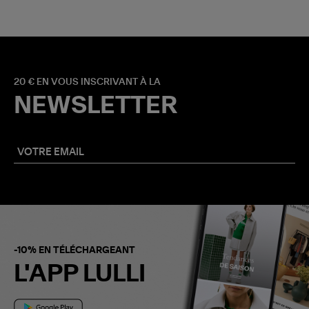
20 € EN VOUS INSCRIVANT À LA
NEWSLETTER
-10% EN TÉLÉCHARGEANT
L'APP LULLI