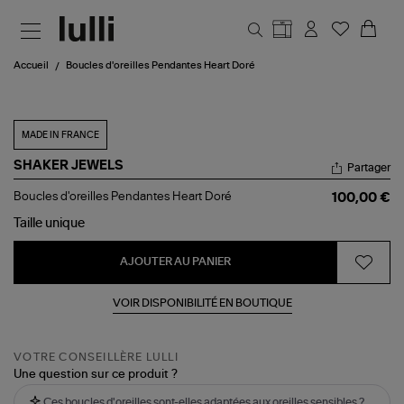
Aller au contenu principal
Accueil
Boucles d'oreilles Pendantes Heart Doré
MADE IN FRANCE
SHAKER JEWELS
Partager
Boucles
Boucles d'oreilles Pendantes Heart Doré
100,00 €
d'oreilles
Pendantes
Taille
unique
Heart
Doré
AJOUTER AU PANIER
VOIR DISPONIBILITÉ EN BOUTIQUE
VOTRE CONSEILLÈRE LULLI
Une question sur ce produit ?
Ces boucles d'oreilles sont-elles adaptées aux oreilles sensibles ?