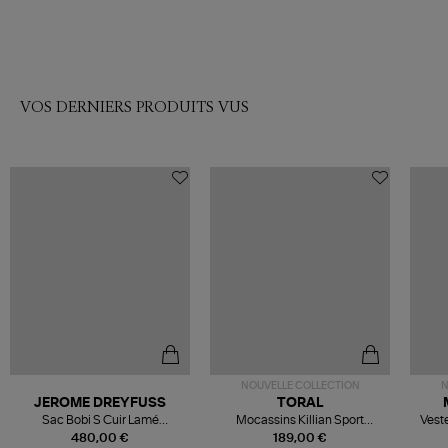
VOS DERNIERS PRODUITS VUS
NOUVELLE COLLECTION
N
JEROME DREYFUSS
TORAL
Sac Bobi S Cuir Lamé
Mocassins Killian Sport
Veste
Champagne
Mousse
480,00 €
189,00 €