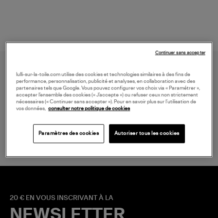
Continuer sans accepter
lulli-sur-la-toile.com utilise des cookies et technologies similaires à des fins de
performance, personnalisation, publicité et analyses, en collaboration avec des
partenaires tels que Google. Vous pouvez configurer vos choix via « Paramétrer »,
accepter l’ensemble des cookies (« J’accepte ») ou refuser ceux non strictement
nécessaires (« Continuer sans accepter »). Pour en savoir plus sur l’utilisation de
vos données,
consulter notre politique de cookies
LIVRAISON GRATUITE
à partir de 150 € d'achat*
Paramètres des cookies
Autoriser tous les cookies
20 € EN VOUS INSCRIVANT À LA
NEWSLETTER