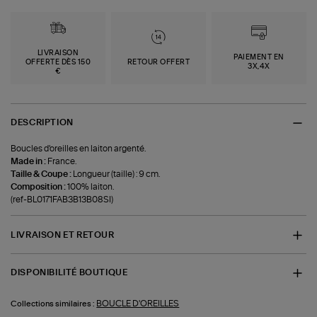
LIVRAISON
PAIEMENT EN
OFFERTE DÈS 150
RETOUR OFFERT
3X,4X
€
DESCRIPTION
Boucles d'oreilles en laiton argenté.
Made in :
France.
Taille & Coupe :
Longueur (taille) : 9 cm.
Composition :
100% laiton.
(ref-BL0171FAB3B13B08SI)
LIVRAISON ET RETOUR
DISPONIBILITÉ BOUTIQUE
BOUCLE D'OREILLES
Collections similaires :