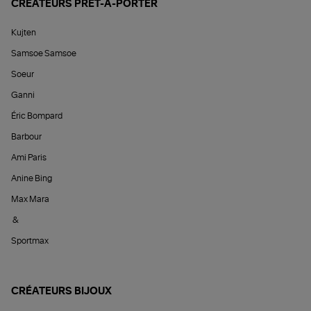
CRÉATEURS PRÊT-À-PORTER
Kujten
Samsoe Samsoe
Soeur
Ganni
Éric Bompard
Barbour
Ami Paris
Anine Bing
Max Mara
&
Sportmax
CRÉATEURS BIJOUX