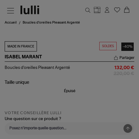
Aller au contenu principal
Accueil
Boucles d'oreilles Pleasant Argenté
SOLDES
-40%
MADE IN FRANCE
ISABEL MARANT
Partager
Boucles
Boucles d'oreilles Pleasant Argenté
132,00 €
d'oreilles
220,00 €
Pleasant
Argenté
Taille
unique
Épuisé
VOTRE CONSEILLÈRE LULLI
Une question sur ce produit ?