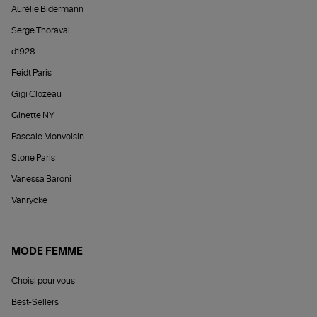
Aurélie Bidermann
Serge Thoraval
d1928
Feidt Paris
Gigi Clozeau
Ginette NY
Pascale Monvoisin
Stone Paris
Vanessa Baroni
Vanrycke
MODE FEMME
Choisi pour vous
Best-Sellers