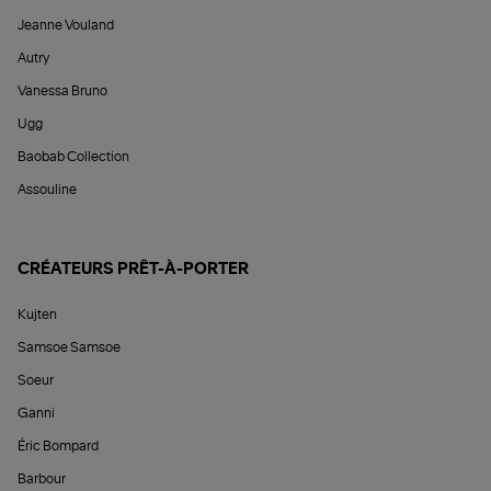
Jeanne Vouland
Autry
Vanessa Bruno
Ugg
Baobab Collection
Assouline
CRÉATEURS PRÊT-À-PORTER
Kujten
Samsoe Samsoe
Soeur
Ganni
Éric Bompard
Barbour