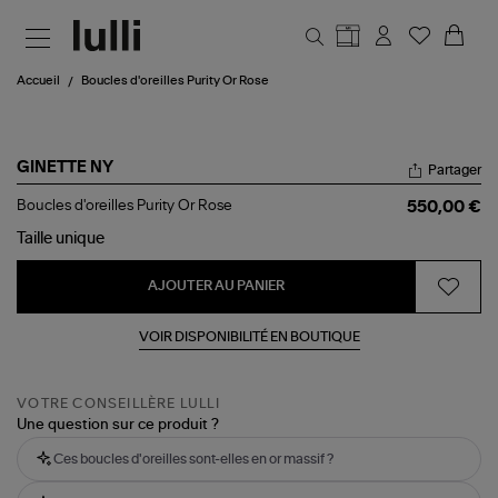
Aller au contenu principal
Accueil
Boucles d'oreilles Purity Or Rose
GINETTE NY
Partager
Boucles
Boucles d'oreilles Purity Or Rose
550,00 €
d'oreilles
Purity
Taille
unique
Or
Rose
AJOUTER AU PANIER
VOIR DISPONIBILITÉ EN BOUTIQUE
VOTRE CONSEILLÈRE LULLI
Une question sur ce produit ?
Ces boucles d'oreilles sont-elles en or massif ?