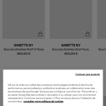
GINETTE NY
GINETTE NY
Boucles d'oreilles Wolf Or Rose
Boucles d'oreilles Wish Puces
Boucle
Or Rose
450,00 €
450,00 €
Continuer sans accepter
VOS DERNIERS PRODUITS VUS
lulli-sur-la-toile.com utilise des cookies et technologies similaires à des fins de
performance, personnalisation, publicité et analyses, en collaboration avec des
partenaires tels que Google. Vous pouvez configurer vos choix via « Paramétrer »,
accepter l’ensemble des cookies (« J’accepte ») ou refuser ceux non strictement
nécessaires (« Continuer sans accepter »). Pour en savoir plus sur l’utilisation de
vos données,
consulter notre politique de cookies