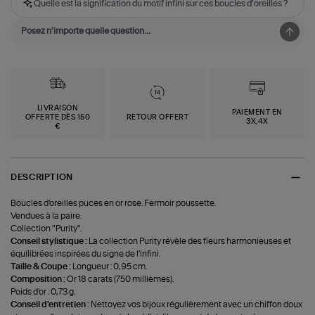
Quelle est la signification du motif infini sur ces boucles d'oreilles ?
LIVRAISON
PAIEMENT EN
OFFERTE DÈS 150
RETOUR OFFERT
3X,4X
€
DESCRIPTION
Boucles d'oreilles puces en or rose. Fermoir poussette.
Vendues à la paire.
Collection "Purity".
Conseil stylistique :
La collection Purity révèle des fleurs harmonieuses et
équilibrées inspirées du signe de l'infini.
Taille & Coupe :
Longueur : 0,95 cm.
Composition :
Or 18 carats (750 millièmes).
Poids d'or : 0,73 g.
Conseil d'entretien :
Nettoyez vos bijoux régulièrement avec un chiffon doux