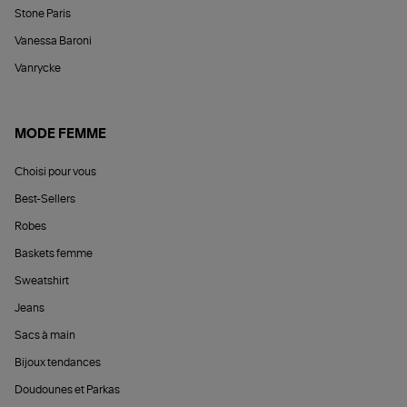
Stone Paris
Vanessa Baroni
Vanrycke
MODE FEMME
Choisi pour vous
Best-Sellers
Robes
Baskets femme
Sweatshirt
Jeans
Sacs à main
Bijoux tendances
Doudounes et Parkas