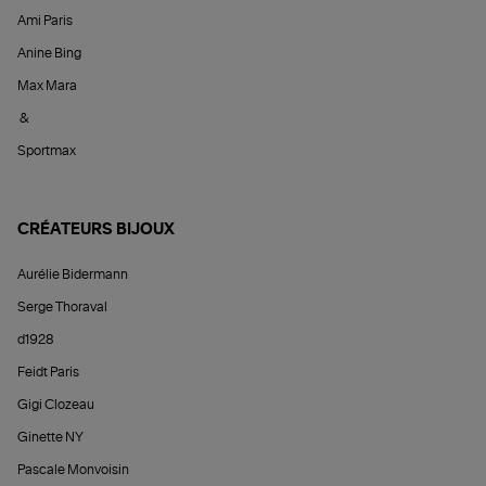
Ami Paris
Anine Bing
Max Mara
&
Sportmax
CRÉATEURS BIJOUX
Aurélie Bidermann
Serge Thoraval
d1928
Feidt Paris
Gigi Clozeau
Ginette NY
Pascale Monvoisin