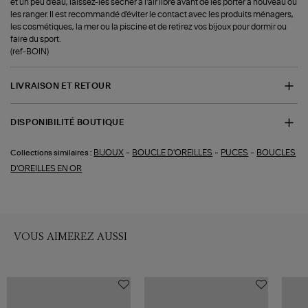
et un peu d'eau, laissez-les sécher à l'air libre avant de les porter à nouveau ou
les ranger. Il est recommandé d'éviter le contact avec les produits ménagers,
les cosmétiques, la mer ou la piscine et de retirez vos bijoux pour dormir ou
faire du sport.
(ref-BOIN)
LIVRAISON ET RETOUR
DISPONIBILITÉ BOUTIQUE
-
-
-
BIJOUX
BOUCLE D'OREILLES
PUCES
BOUCLES
Collections similaires :
D'OREILLES EN OR
VOUS AIMEREZ AUSSI