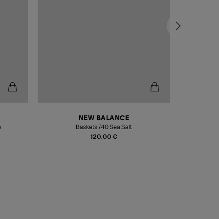
NEW BALANCE
e
Baskets 740 Sea Salt
Veste
120,00 €