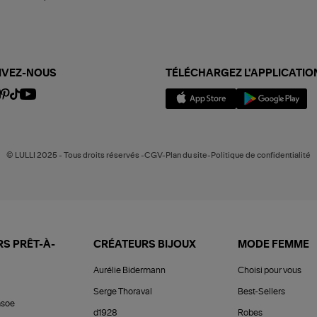
IVEZ-NOUS
TÉLÉCHARGEZ L'APPLICATIO
© LULLI 2025 - Tous droits réservés -CGV-Plan du site-Politique de confidentialité
S PRÊT-À-
CRÉATEURS BIJOUX
MODE FEMME
Aurélie Bidermann
Choisi pour vous
Serge Thoraval
Best-Sellers
soe
d1928
Robes