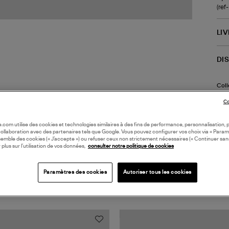
(re
LI
DI
Coll
Co
oile.com utilise des cookies et technologies similaires à des fins de performance, personnalisation, p
collaboration avec des partenaires tels que Google. Vous pouvez configurer vos choix via « Param
semble des cookies (« J’accepte ») ou refuser ceux non strictement nécessaires (« Continuer san
 plus sur l’utilisation de vos données,
consulter notre politique de cookies
Paramètres des cookies
Autoriser tous les cookies
TS VUS