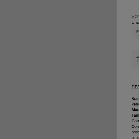
VOT
Une
DE
Bouc
Vend
Made
Tail
Com
Cons
prod
bijo