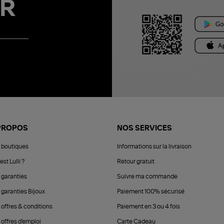
R
PROPOS
NOS SERVICES
 boutiques
Informations sur la livraison
est Lulli ?
Retour gratuit
 garanties
Suivre ma commande
 garanties Bijoux
Paiement 100% sécurisé
 offres & conditions
Paiement en 3 ou 4 fois
offres d'emploi
Carte Cadeau