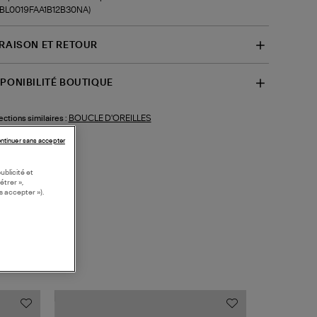
f-BL0019FAA1B12B30NA)
VRAISON ET RETOUR
SPONIBILITÉ BOUTIQUE
BOUCLE D'OREILLES
ections similaires :
ntinuer sans accepter
ublicité et
étrer »,
s accepter »).