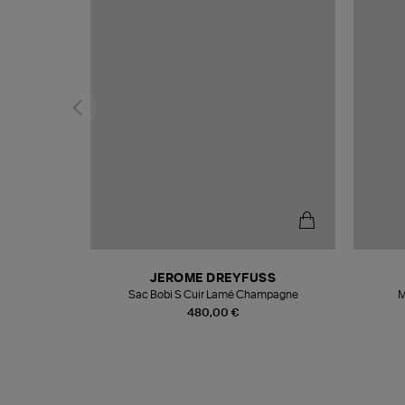
N
JEROME DREYFUSS
te
Sac Bobi S Cuir Lamé Champagne
M
480,00 €