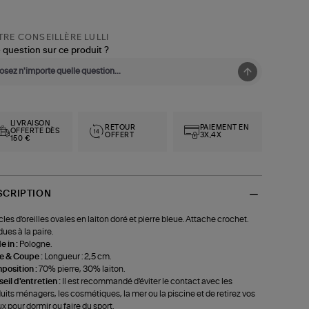
RE CONSEILLÈRE LULLI
 question sur ce produit ?
LIVRAISON
RETOUR
PAIEMENT EN
OFFERTE DÈS
OFFERT
3X,4X
150 €
SCRIPTION
les d'oreilles ovales en laiton doré et pierre bleue. Attache crochet.
ues à la paire.
 in :
Pologne.
le & Coupe :
Longueur : 2,5 cm.
position :
70% pierre, 30% laiton.
eil d'entretien :
Il est recommandé d'éviter le contact avec les
uits ménagers, les cosmétiques, la mer ou la piscine et de retirez vos
ux pour dormir ou faire du sport.