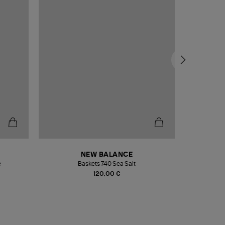
NEW BALANCE
e
Baskets 740 Sea Salt
Veste
120,00 €