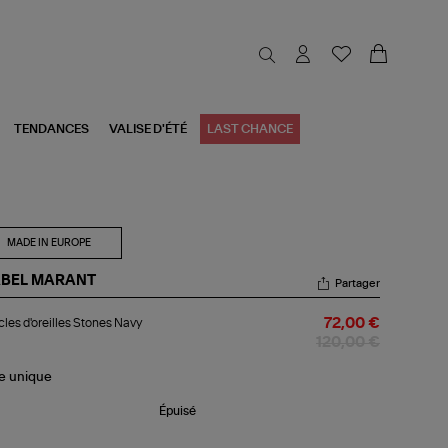
TENDANCES
VALISE D'ÉTÉ
LAST CHANCE
MADE IN EUROPE
ABEL MARANT
Partager
cles
les d'oreilles Stones Navy
72,00 €
reilles
ones
120,00 €
vy
le
unique
Épuisé