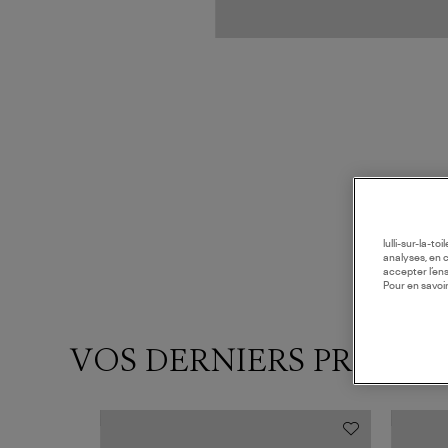
lulli-sur-la-t
analyses, en 
accepter l’en
Pour en savoir
VOS DERNIERS PRODUI