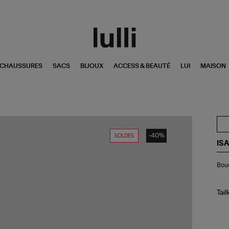
CHAUSSURES
SACS
BIJOUX
ACCESS & BEAUTÉ
LUI
MAISON
-40%
SOLDES
IS
Bou
Bouc
d'o
St
Na
Tail