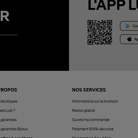
L'APP L
R
PROPOS
NOS SERVICES
 boutiques
Informations sur la livraison
est Lulli ?
Retour gratuit
 garanties
Suivre ma commande
 garanties Bijoux
Paiement 100% sécurisé