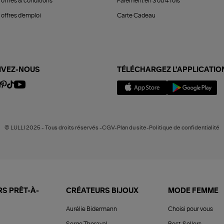
 offres & conditions
Paiement en 3 ou 4 fois
offres d'emploi
Carte Cadeau
IVEZ-NOUS
TÉLÉCHARGEZ L'APPLICATIO
© LULLI 2025 - Tous droits réservés -CGV-Plan du site-Politique de confidentialité
S PRÊT-À-
CRÉATEURS BIJOUX
MODE FEMME
Aurélie Bidermann
Choisi pour vous