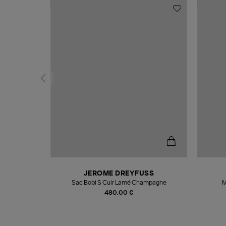
N
JEROME DREYFUSS
te
Sac Bobi S Cuir Lamé Champagne
M
480,00 €