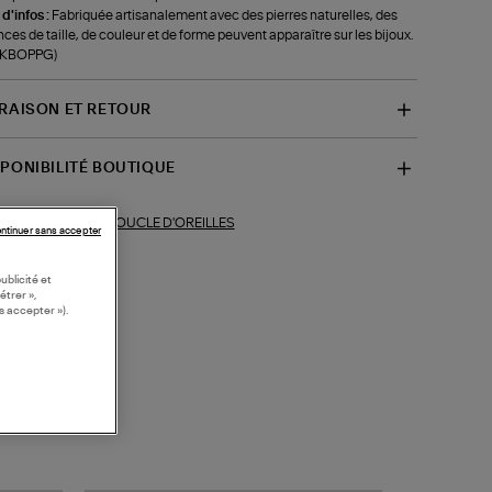
 d'infos :
Fabriquée artisanalement avec des pierres naturelles, des
ces de taille, de couleur et de forme peuvent apparaître sur les bijoux.
f-KBOPPG)
VRAISON ET RETOUR
SPONIBILITÉ BOUTIQUE
BOUCLE D'OREILLES
ections similaires :
ntinuer sans accepter
ublicité et
étrer »,
s accepter »).