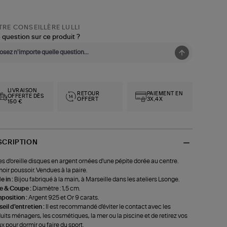
RE CONSEILLÈRE LULLI
 question sur ce produit ?
LIVRAISON
RETOUR
PAIEMENT EN
OFFERTE DÈS
OFFERT
3X,4X
150 €
SCRIPTION
s d'oreille disques en argent ornées d'une pépite dorée au centre.
oir poussoir. Vendues à la paire.
 in :
Bijou fabriqué à la main, à Marseille dans les ateliers Lsonge.
le & Coupe :
Diamètre : 1,5 cm.
position :
Argent 925 et Or 9 carats.
eil d'entretien :
Il est recommandé d'éviter le contact avec les
uits ménagers, les cosmétiques, la mer ou la piscine et de retirez vos
ux pour dormir ou faire du sport.