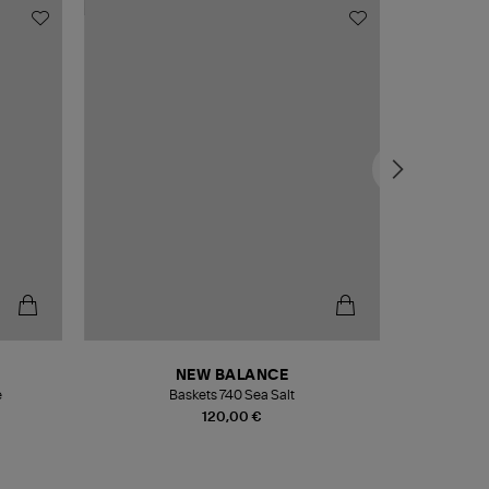
NEW BALANCE
e
Baskets 740 Sea Salt
Veste
120,00 €