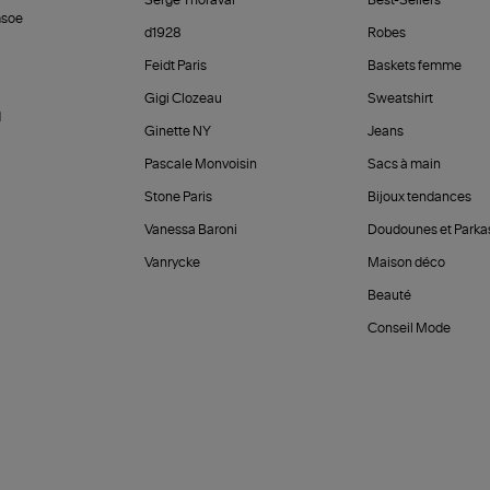
Serge Thoraval
Best-Sellers
soe
d1928
Robes
Feidt Paris
Baskets femme
Gigi Clozeau
Sweatshirt
d
Ginette NY
Jeans
Pascale Monvoisin
Sacs à main
Stone Paris
Bijoux tendances
Vanessa Baroni
Doudounes et Parka
Vanrycke
Maison déco
Beauté
Conseil Mode