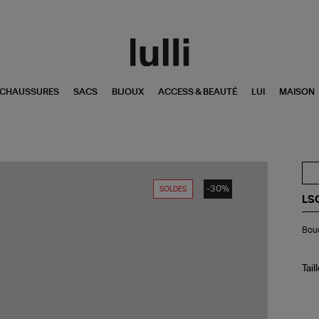
CHAUSSURES
SACS
BIJOUX
ACCESS & BEAUTÉ
LUI
MAISON
-30%
SOLDES
LS
Bou
Bouc
d'o
Su
Pép
Gol
Tail
Ar