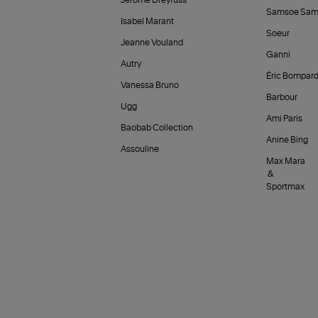
Jérôme Dreyfuss
Samsoe Sam
Isabel Marant
Soeur
Jeanne Vouland
Ganni
Autry
Éric Bompar
Vanessa Bruno
Barbour
Ugg
Ami Paris
Baobab Collection
Anine Bing
Assouline
Max Mara
&
Sportmax