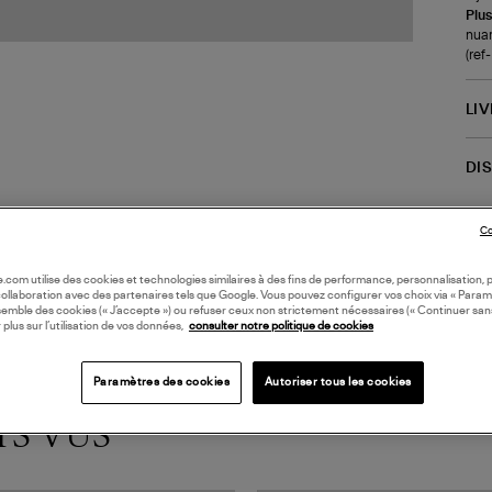
Plus
nuan
(re
LI
DI
Coll
Co
oile.com utilise des cookies et technologies similaires à des fins de performance, personnalisation, p
collaboration avec des partenaires tels que Google. Vous pouvez configurer vos choix via « Param
semble des cookies (« J’accepte ») ou refuser ceux non strictement nécessaires (« Continuer san
 plus sur l’utilisation de vos données,
consulter notre politique de cookies
Paramètres des cookies
Autoriser tous les cookies
TS VUS