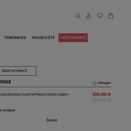
TENDANCES
VALISE D'ÉTÉ
LAST CHANCE
MADE IN FRANCE
ONGE
Partager
cles
les d'oreilles Sublime Pépite Goldie Argent
105,00 €
reilles
blime
150,00 €
ite
die
le
unique
gent
Épuisé