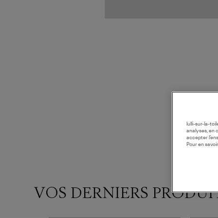
lulli-sur-la-t
analyses, en 
accepter l’en
Pour en savoir
VOS DERNIERS PRODUI