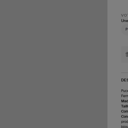
VOT
Une
DE
Puce
Ferm
Made
Tail
Com
Cons
prod
bijo