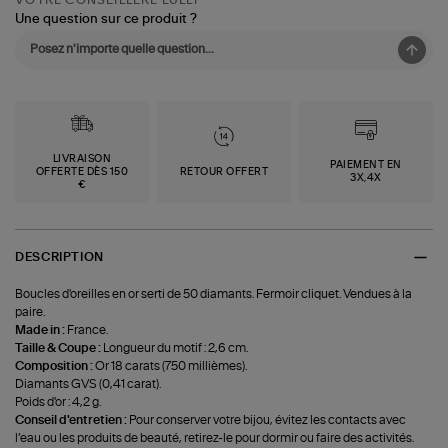
Une question sur ce produit ?
LIVRAISON
PAIEMENT EN
OFFERTE DÈS 150
RETOUR OFFERT
3X,4X
€
DESCRIPTION
Boucles d'oreilles en or serti de 50 diamants. Fermoir cliquet. Vendues à la
paire.
Made in :
France.
Taille & Coupe :
Longueur du motif : 2,6 cm.
Composition :
Or 18 carats (750 millièmes).
Diamants GVS (0,41 carat).
Poids d'or : 4,2 g.
Conseil d'entretien :
Pour conserver votre bijou, évitez les contacts avec
l’eau ou les produits de beauté, retirez-le pour dormir ou faire des activités.