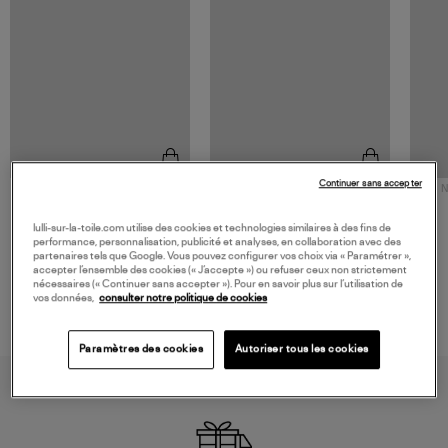
Continuer sans accepter
NOUVELLE COLLECTION
N
JEROME DREYFUSS
TORAL
Sac Bobi S Cuir Lamé
Mocassins Killian Sport
lulli-sur-la-toile.com utilise des cookies et technologies similaires à des fins de
Champagne
Mousse
480,00 €
189,00 €
performance, personnalisation, publicité et analyses, en collaboration avec des
partenaires tels que Google. Vous pouvez configurer vos choix via « Paramétrer »,
accepter l’ensemble des cookies (« J’accepte ») ou refuser ceux non strictement
nécessaires (« Continuer sans accepter »). Pour en savoir plus sur l’utilisation de
vos données,
consulter notre politique de cookies
Paramètres des cookies
Autoriser tous les cookies