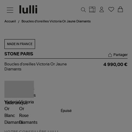
Aller au contenu principal
Accueil
Boucles d'oreilles Victoria Or Jaune Diamants
MADE IN FRANCE
STONE PARIS
Partager
Boucles
Boucles d'oreilles Victoria Or Jaune
4 990,00 €
d'oreilles
Diamants
Victoria
Or
Jaune
Diamants
Taille
unique
Épuisé
VOTRE CONSEILLÈRE LULLI