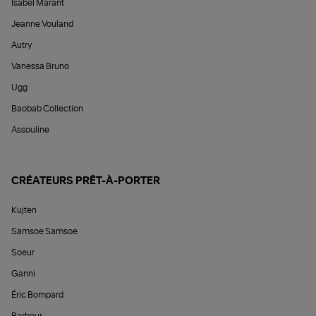
Isabel Marant
Jeanne Vouland
Autry
Vanessa Bruno
Ugg
Baobab Collection
Assouline
CRÉATEURS PRÊT-À-PORTER
Kujten
Samsoe Samsoe
Soeur
Ganni
Éric Bompard