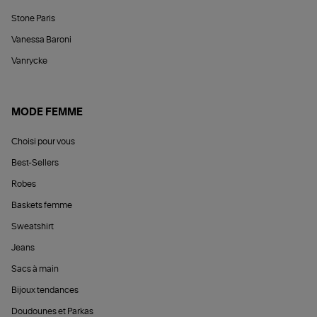
Stone Paris
Vanessa Baroni
Vanrycke
MODE FEMME
Choisi pour vous
Best-Sellers
Robes
Baskets femme
Sweatshirt
Jeans
Sacs à main
Bijoux tendances
Doudounes et Parkas