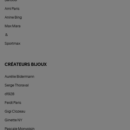
Barbour
Ami Paris
Anine Bing
Max Mara
&
Sportmax
CRÉATEURS BIJOUX
Aurélie Bidermann
Serge Thoraval
d1928
Feidt Paris
Gigi Clozeau
Ginette NY
Pascale Monvoisin