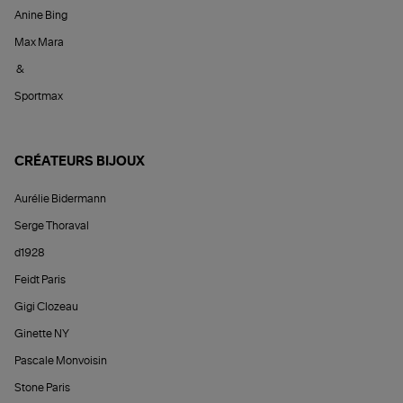
Anine Bing
Max Mara
&
Sportmax
CRÉATEURS BIJOUX
Aurélie Bidermann
Serge Thoraval
d1928
Feidt Paris
Gigi Clozeau
Ginette NY
Pascale Monvoisin
Stone Paris