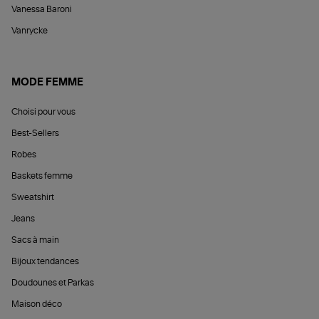
Vanessa Baroni
Vanrycke
MODE FEMME
Choisi pour vous
Best-Sellers
Robes
Baskets femme
Sweatshirt
Jeans
Sacs à main
Bijoux tendances
Doudounes et Parkas
Maison déco