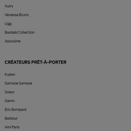
Autry
Vanessa Bruno
Ugg
Baobab Collection
Assouline
CRÉATEURS PRÊT-À-PORTER
Kujten
Samsoe Samsoe
Soeur
Ganni
Éric Bompard
Barbour
Ami Paris