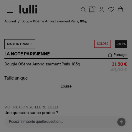
Aller au contenu principal
Accueil
Bougie 08ème Arrondissement Paris, 185g
SOLDES
-30%
MADE IN FRANCE
LA NOTE PARISIENNE
Partager
Bougie
Bougie 08ème Arrondissement Paris, 185g
31,50 €
08ème
45,00 €
Arrondissement
Paris,
Taille
unique
185g
Épuisé
VOTRE CONSEILLÈRE LULLI
Une question sur ce produit ?