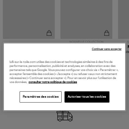
NOUVELLE COLLECTION
N
JEROME DREYFUSS
TORAL
Continuer sans accepter
Sac Bobi S Cuir Lamé
Mocassins Killian Sport
Veste
Champagne
Mousse
480,00 €
189,00 €
lulli-sur-la-toile.com utilise des cookies et technologies similaires à des fins de
performance, personnalisation, publicité et analyses, en collaboration avec des
partenaires tels que Google. Vous pouvez configurer vos choix via « Paramétrer »,
accepter l’ensemble des cookies (« J’accepte ») ou refuser ceux non strictement
nécessaires (« Continuer sans accepter »). Pour en savoir plus sur l’utilisation de
vos données,
consulter notre politique de cookies
Paramètres des cookies
Autoriser tous les cookies