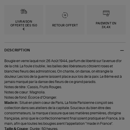
LIVRAISON
PAIEMENT EN
OFFERTE DÈS 150
RETOUR OFFERT
3X,4X
€
DESCRIPTION
Bougie en verre laqué noir. 26 Août 1944, parfum de liberté sur l’avenue d’or
de la cité. La foule s’oublie ; les balles des libérateurs côtoient roses et
blanches fleurs des admiratrices. On chante, on danse, on étrangle la
douleur. Les lois de la guerre laissent place aux lois de la paix. Le 8ème est à
jamais marqué par la danse des fleurs de ce grand paradis.
Notes de tête : Cassis, Fruits Rouges.
Notes de cœur : Magnolia.
Notes de fond : Écorce d’Oranger.
Made in :
Situé en plein cœur de Paris, La Note Parisienne conçoit ses
collection dans ses ateliers de la capitale. Soucieux du bien être des
consommateurs, la marque s'assure que ses matières premières, d'origine
française, ainsi que le confectionnement final soient pratiqué en France, à la
main, afin que toutes les bougies aient l'appellation "made in France".
Taille & Coupe :
Durée : 50 heures.