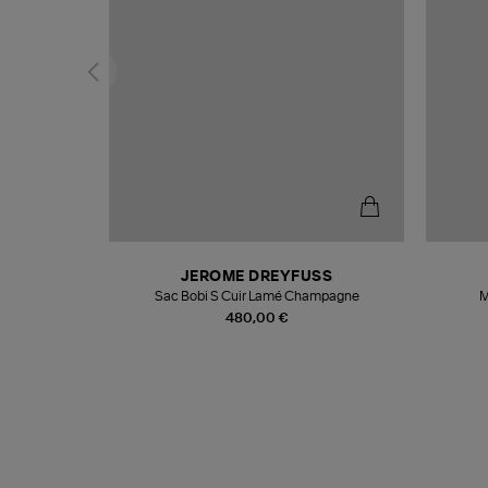
N
JEROME DREYFUSS
te
Sac Bobi S Cuir Lamé Champagne
M
480,00 €