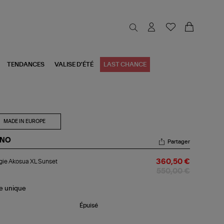
TENDANCES
VALISE D'ÉTÉ
LAST CHANCE
MADE IN EUROPE
NO
Partager
ugie
ie Akosua XL Sunset
360,50 €
osua
550,00 €
nset
le
unique
Épuisé