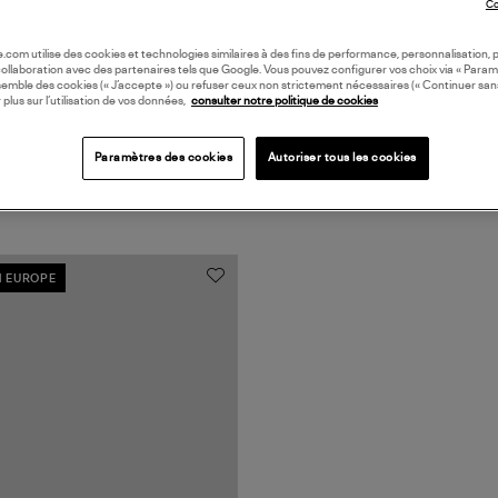
Co
oile.com utilise des cookies et technologies similaires à des fins de performance, personnalisation, p
collaboration avec des partenaires tels que Google. Vous pouvez configurer vos choix via « Param
semble des cookies (« J’accepte ») ou refuser ceux non strictement nécessaires (« Continuer san
 plus sur l’utilisation de vos données,
consulter notre politique de cookies
Paramètres des cookies
Autoriser tous les cookies
N EUROPE