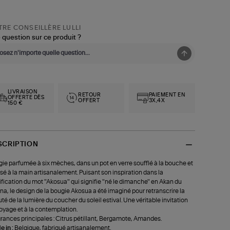
RE CONSEILLÈRE LULLI
 question sur ce produit ?
LIVRAISON
RETOUR
PAIEMENT EN
OFFERTE DÈS
OFFERT
3X,4X
150 €
SCRIPTION
ie parfumée à six mèches, dans un pot en verre soufflé à la bouche et
isé à la main artisanalement. Puisant son inspiration dans la
ification du mot "Akosua" qui signifie "né le dimanche" en Akan du
a, le design de la bougie Akosua a été imaginé pour retranscrire la
té de la lumière du coucher du soleil estival. Une véritable invitation
oyage et à la contemplation.
rances principales : Citrus pétillant, Bergamote, Amandes.
 in :
Belgique, fabriqué artisanalement.