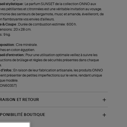
eil stylistique :
Le parfum SUNSET de la collection ONNO aux
uves pétillantes et citronnées est une véritable invitation au voyage.
rmonie des senteurs de bergamote, musc et amande, éveilleront, de
n flamboyante vos envies d'ailleurs.
le & Coupe :
Durée de combustion estimée : 600 h.
nsions : 20 x 28 cm.
 : 9 kg.
position :
Cire minérale.
es en coton égyptien.
eil d'entretien :
Pour une utilisation optimale veillez à suivre les
ructions de brûlage et règles de sécurités présentes dans chaque
e.
 d'infos :
En raison de leur fabrication artisanale, les produits ONNO
ent présenter de petites imperfections sur le verre, rendant unique
que modèle.
f-ON603ST)
VRAISON ET RETOUR
SPONIBILITÉ BOUTIQUE