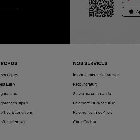
PROPOS
NOS SERVICES
 boutiques
Informations sur la livraison
est Lulli ?
Retour gratuit
 garanties
Suivre ma commande
 garanties Bijoux
Paiement 100% sécurisé
 offres & conditions
Paiement en 3 ou 4 fois
offres d'emploi
Carte Cadeau