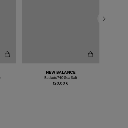
NEW BALANCE
e
Baskets 740 Sea Salt
Veste
120,00 €