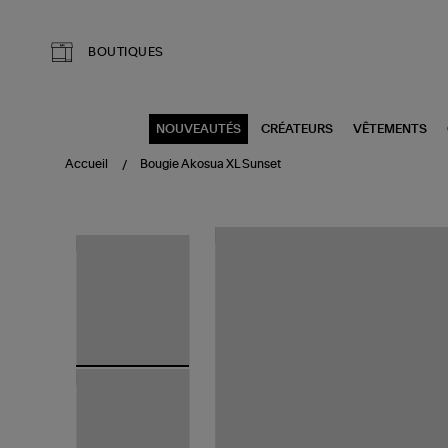
Aller au contenu principal
BOUTIQUES
NOUVEAUTÉS
CRÉATEURS
VÊTEMENTS
Accueil
Bougie Akosua XL Sunset