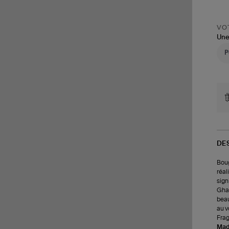
VOT
Une
DE
Boug
réal
sign
Ghan
beau
au v
Frag
Made