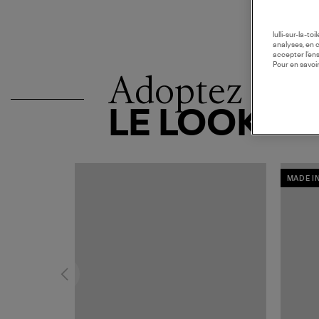
lulli-sur-la-t
analyses, en 
accepter l’en
Pour en savoir
Adoptez
LE LOOK
MADE I