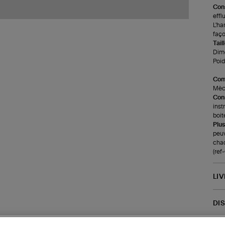
Cons
effl
L'ha
faço
Tail
Dime
Poids
Com
Mèch
Cons
inst
boit
Plus
peuv
cha
(re
LI
DI