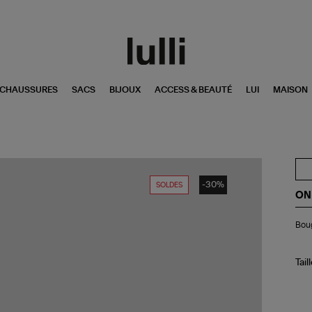
CHAUSSURES
SACS
BIJOUX
ACCESS & BEAUTÉ
LUI
MAISON
-30%
SOLDES
ON
Bo
Boug
Ak
XL
Su
Tail