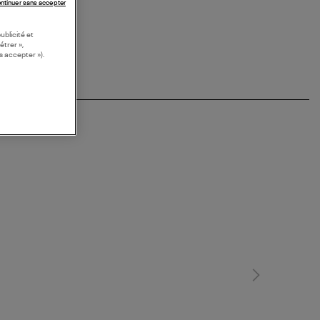
ntinuer sans accepter
ublicité et
étrer »,
s accepter »).