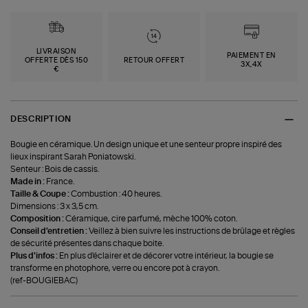
LIVRAISON
PAIEMENT EN
OFFERTE DÈS 150
RETOUR OFFERT
3X,4X
€
DESCRIPTION
Bougie en céramique. Un design unique et une senteur propre inspiré des
lieux inspirant Sarah Poniatowski.
Senteur : Bois de cassis.
Made in :
France.
Taille & Coupe :
Combustion : 40 heures.
Dimensions : 3 x 3,5 cm.
Composition :
Céramique, cire parfumé, mèche 100% coton.
Conseil d'entretien :
Veillez à bien suivre les instructions de brûlage et règles
de sécurité présentes dans chaque boite.
Plus d'infos :
En plus d'éclairer et de décorer votre intérieur, la bougie se
transforme en photophore, verre ou encore pot à crayon.
(ref-BOUGIEBAC)