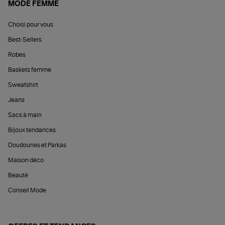
MODE FEMME
Choisi pour vous
Best-Sellers
Robes
Baskets femme
Sweatshirt
Jeans
Sacs à main
Bijoux tendances
Doudounes et Parkas
Maison déco
Beauté
Conseil Mode