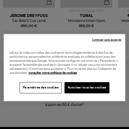
NOUVELLE COLLECTION
N
JEROME DREYFUSS
TORAL
Sac Bobi S Cuir Lamé
Mocassins Killian Sport
Veste
Champagne
Mousse
480,00 €
189,00 €
Continuer sans accepter
lulli-sur-la-toile.com utilise des cookies et technologies similaires à des fins de
performance, personnalisation, publicité et analyses, en collaboration avec des
partenaires tels que Google. Vous pouvez configurer vos choix via « Paramétrer »,
accepter l’ensemble des cookies (« J’accepte ») ou refuser ceux non strictement
nécessaires (« Continuer sans accepter »). Pour en savoir plus sur l’utilisation de
vos données,
consulter notre politique de cookies
Paramètres des cookies
Autoriser tous les cookies
LIVRAISON GRATUITE
à partir de 150 € d'achat*