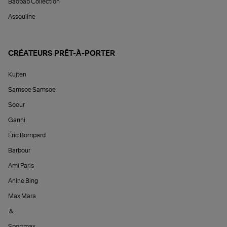
Baobab Collection
Assouline
CRÉATEURS PRÊT-À-PORTER
Kujten
Samsoe Samsoe
Soeur
Ganni
Éric Bompard
Barbour
Ami Paris
Anine Bing
Max Mara
&
Sportmax