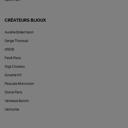
CRÉATEURS BIJOUX
Aurélie Bidermann
Serge Thoraval
d1928
Feidt Paris
Gigi Clozeau
Ginette NY
Pascale Monvoisin
Stone Paris
Vanessa Baroni
Vanrycke