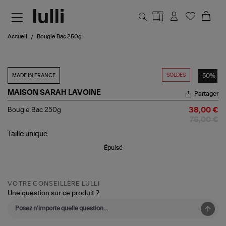
Aller au contenu principal
Accueil
Bougie Bac 250g
SOLDES
-50%
MADE IN FRANCE
MAISON SARAH LAVOINE
Partager
Bougie
Bougie Bac 250g
38,00 €
Bac
76,00 €
250g
Taille
unique
Épuisé
VOTRE CONSEILLÈRE LULLI
Une question sur ce produit ?