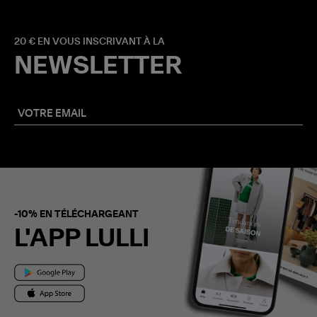
20 € EN VOUS INSCRIVANT À LA
NEWSLETTER
-10% EN TÉLÉCHARGEANT
L'APP LULLI