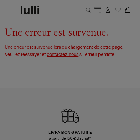
Aller au contenu principal
Une erreur est survenue.
Une erreur est survenue lors du chargement de cette page.
Veuillez réessayer et
contactez-nous
si l’erreur persiste.
LIVRAISON GRATUITE
à partir de 150 € d'achat*