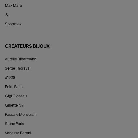
Max Mara
&
Sportmax
CRÉATEURS BIJOUX
Aurélie Bidermann
Serge Thoraval
d1928
Feidt Paris
Gigi Clozeau
Ginette NY
Pascale Monvoisin
Stone Paris
Vanessa Baroni