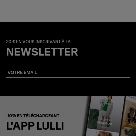
20 € EN VOUS INSCRIVANT À LA
NEWSLETTER
-10% EN TÉLÉCHARGEANT
L'APP LULLI