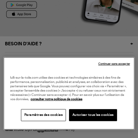
BESOIN D'AIDE ?
À PROPOS
Continuer sans accepter
NOS SERVICES
lulli-sur-la-toile.com utilise des cookies et technologies similaires à des fins de
performance, personnalisation, publicité et analyses, en collaboration avec des
partenaires tels que Google. Vous pouvez configurer vos choix via « Paramétrer »,
accepter l’ensemble des cookies (« J’accepte ») ou refuser ceux non strictement
SERVICE CLIENT
nécessaires (« Continuer sans accepter »). Pour en savoir plus sur l’utilisation de
vos données,
consulter notre politique de cookies
Paramètres des cookies
Autoriser tous les cookies
MODE DE PAIEMENT