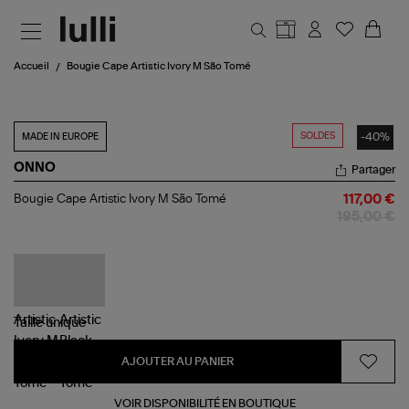
Aller au contenu principal
Accueil
Bougie Cape Artistic Ivory M São Tomé
SOLDES
-40%
MADE IN EUROPE
ONNO
Partager
Bougie
Bougie Cape Artistic Ivory M São Tomé
117,00 €
Cape
195,00 €
Artistic
Ivory
M
São
Tomé
Taille
unique
AJOUTER AU PANIER
VOIR DISPONIBILITÉ EN BOUTIQUE