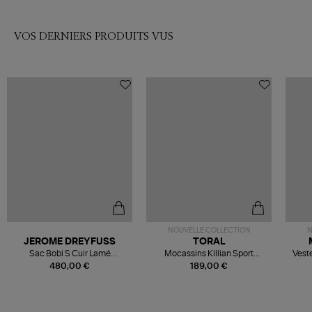
VOS DERNIERS PRODUITS VUS
NOUVELLE COLLECTION
N
JEROME DREYFUSS
TORAL
Sac Bobi S Cuir Lamé
Mocassins Killian Sport
Veste
Champagne
Mousse
480,00 €
189,00 €