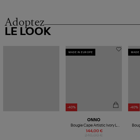
Adoptez
LE LOOK
MADE IN EUROPE
MADE 
-40%
-40%
ONNO
Bougie Cape Artistic Ivory L
Boug
São Tomé
144,00 €
240,00 €