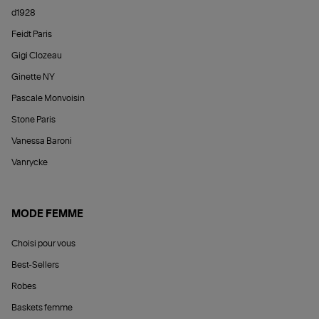
d1928
Feidt Paris
Gigi Clozeau
Ginette NY
Pascale Monvoisin
Stone Paris
Vanessa Baroni
Vanrycke
MODE FEMME
Choisi pour vous
Best-Sellers
Robes
Baskets femme