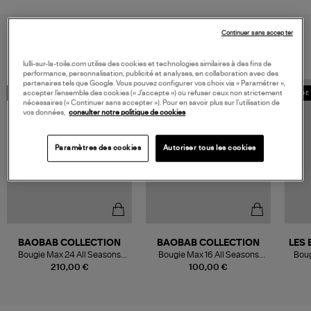
Continuer sans accepter
VOUS AIMEREZ AUSSI
lulli-sur-la-toile.com utilise des cookies et technologies similaires à des fins de
performance, personnalisation, publicité et analyses, en collaboration avec des
partenaires tels que Google. Vous pouvez configurer vos choix via « Paramétrer »,
accepter l’ensemble des cookies (« J’accepte ») ou refuser ceux non strictement
MADE IN EUROPE
MADE IN EUROPE
MADE 
nécessaires (« Continuer sans accepter »). Pour en savoir plus sur l’utilisation de
vos données,
consulter notre politique de cookies
Paramètres des cookies
Autoriser tous les cookies
BAOBAB COLLECTION
BAOBAB COLLECTION
LES 
Bougie Max 24 All Seasons
Bougie Max 16 All Seasons
Boug
Madagascar Vanilla
Madagascar Vanilla
210,00 €
100,00 €