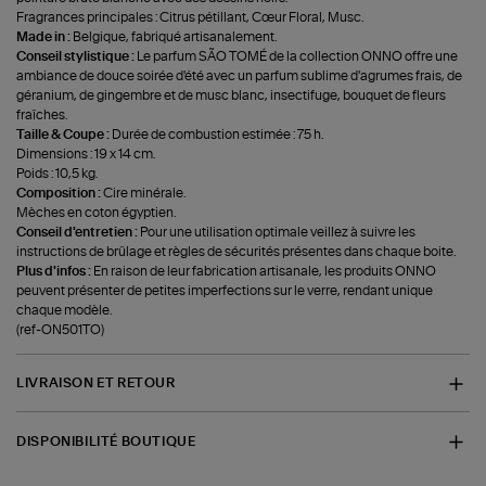
Fragrances principales : Citrus pétillant, Cœur Floral, Musc.
Made in :
Belgique, fabriqué artisanalement.
Conseil stylistique :
Le parfum SÃO TOMÉ de la collection ONNO offre une
ambiance de douce soirée d'été avec un parfum sublime d'agrumes frais, de
géranium, de gingembre et de musc blanc, insectifuge, bouquet de fleurs
fraîches.
Taille & Coupe :
Durée de combustion estimée : 75 h.
Dimensions : 19 x 14 cm.
Poids : 10,5 kg.
Composition :
Cire minérale.
Mèches en coton égyptien.
Conseil d'entretien :
Pour une utilisation optimale veillez à suivre les
instructions de brûlage et règles de sécurités présentes dans chaque boite.
Plus d'infos :
En raison de leur fabrication artisanale, les produits ONNO
peuvent présenter de petites imperfections sur le verre, rendant unique
chaque modèle.
(ref-ON501TO)
LIVRAISON ET RETOUR
DISPONIBILITÉ BOUTIQUE