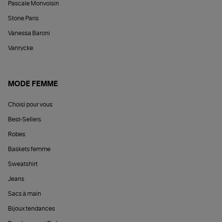
Pascale Monvoisin
Stone Paris
Vanessa Baroni
Vanrycke
MODE FEMME
Choisi pour vous
Best-Sellers
Robes
Baskets femme
Sweatshirt
Jeans
Sacs à main
Bijoux tendances