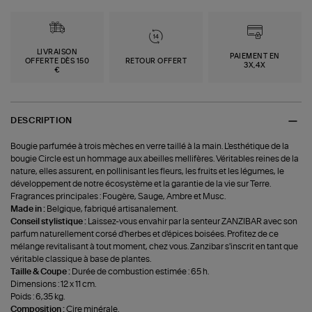
LIVRAISON
PAIEMENT EN
OFFERTE DÈS 150
RETOUR OFFERT
3X,4X
€
DESCRIPTION
Bougie parfumée à trois mèches en verre taillé à la main. L'esthétique de la
bougie Circle est un hommage aux abeilles mellifères. Véritables reines de la
nature, elles assurent, en pollinisant les fleurs, les fruits et les légumes, le
développement de notre écosystème et la garantie de la vie sur Terre.
Fragrances principales : Fougère, Sauge, Ambre et Musc.
Made in :
Belgique, fabriqué artisanalement.
Conseil stylistique :
Laissez-vous envahir par la senteur ZANZIBAR avec son
parfum naturellement corsé d'herbes et d'épices boisées. Profitez de ce
mélange revitalisant à tout moment, chez vous. Zanzibar s'inscrit en tant que
véritable classique à base de plantes.
Taille & Coupe :
Durée de combustion estimée : 65 h.
Dimensions : 12 x 11 cm.
Poids : 6,35 kg.
Composition :
Cire minérale.