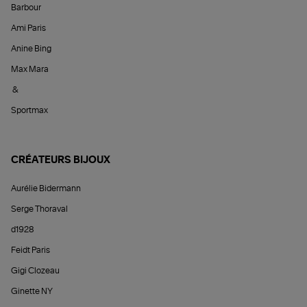
Barbour
Ami Paris
Anine Bing
Max Mara
&
Sportmax
CRÉATEURS BIJOUX
Aurélie Bidermann
Serge Thoraval
d1928
Feidt Paris
Gigi Clozeau
Ginette NY