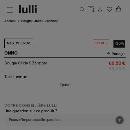
Aller au contenu principal
Accueil
Bougie Circle S Zanzibar
SOLDES
-30%
MADE IN EUROPE
ONNO
Partager
Bougie
Bougie Circle S Zanzibar
69,50 €
Circle
99,00 €
S
Zanzibar
Taille
unique
Épuisé
VOTRE CONSEILLÈRE LULLI
Une question sur ce produit ?