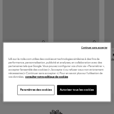
Continuer sans accepter
NOUVELLE COLLECTION
N
JEROME DREYFUSS
TORAL
lulli-sur-la-toile.com utilise des cookies et technologies similaires à des fins de
Sac Bobi S Cuir Lamé
Mocassins Killian Sport
Veste
performance, personnalisation, publicité et analyses, en collaboration avec des
Champagne
Mousse
480,00 €
189,00 €
partenaires tels que Google. Vous pouvez configurer vos choix via « Paramétrer »,
accepter l’ensemble des cookies (« J’accepte ») ou refuser ceux non strictement
nécessaires (« Continuer sans accepter »). Pour en savoir plus sur l’utilisation de
vos données,
consulter notre politique de cookies
Paramètres des cookies
Autoriser tous les cookies