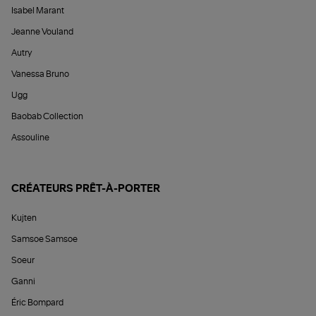
Isabel Marant
Jeanne Vouland
Autry
Vanessa Bruno
Ugg
Baobab Collection
Assouline
CRÉATEURS PRÊT-À-PORTER
Kujten
Samsoe Samsoe
Soeur
Ganni
Éric Bompard