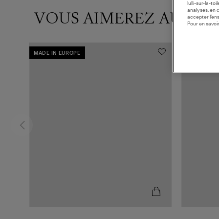
lulli-sur-la-t
analyses, en 
VOUS AIMEREZ AUSSI
accepter l’en
Pour en savoir
MADE IN EUROPE
MADE IN F