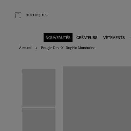
Aller au contenu principal
BOUTIQUES
NOUVEAUTÉS
CRÉATEURS
VÊTEMENTS
Accueil
Bougie Dina XL Raphia Mandarine