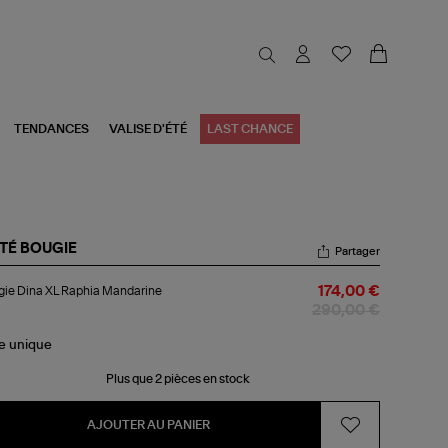
TENDANCES
VALISE D'ÉTÉ
LAST CHANCE
TÉ BOUGIE
Partager
ugie
ie Dina XL Raphia Mandarine
174,00 €
a
290,00 €
hia
ndarine
le
unique
Plus que 2 pièces en stock
AJOUTER AU PANIER