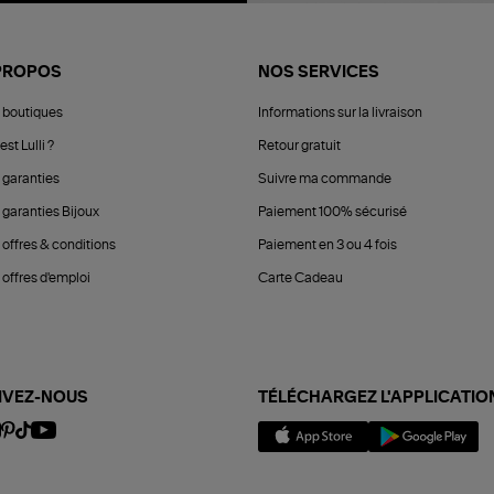
PROPOS
NOS SERVICES
 boutiques
Informations sur la livraison
est Lulli ?
Retour gratuit
 garanties
Suivre ma commande
 garanties Bijoux
Paiement 100% sécurisé
 offres & conditions
Paiement en 3 ou 4 fois
offres d'emploi
Carte Cadeau
IVEZ-NOUS
TÉLÉCHARGEZ L'APPLICATIO