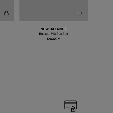
NEW BALANCE
e
Baskets 740 Sea Salt
Veste
120,00 €