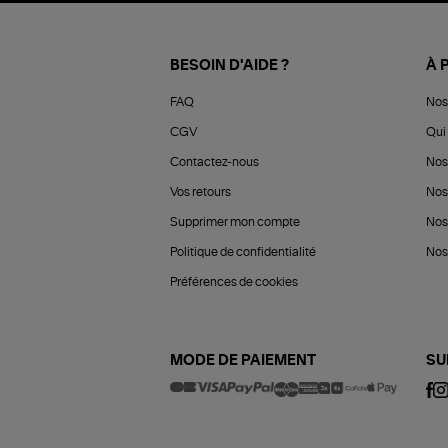
BESOIN D'AIDE ?
À 
FAQ
Nos
CGV
Qui 
Contactez-nous
Nos
Vos retours
Nos
Supprimer mon compte
Nos
Politique de confidentialité
Nos 
Préférences de cookies
MODE DE PAIEMENT
SU