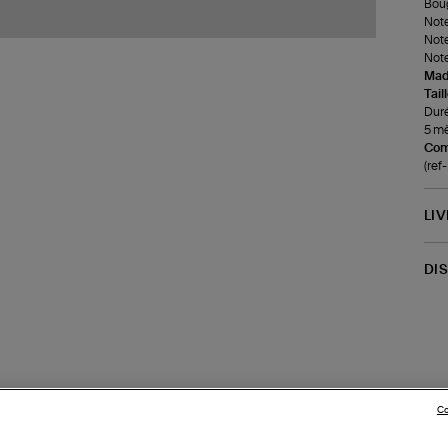
Boug
Note
Note
Note
Made
Tail
Duré
5 m
Com
(re
LI
DI
Co