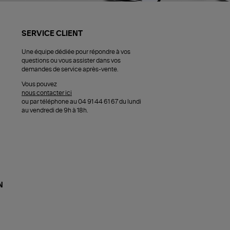
SERVICE CLIENT
Une équipe dédiée pour répondre à vos
questions ou vous assister dans vos
demandes de service après-vente.
Vous pouvez
nous contacter ici
ou par téléphone au 04 91 44 61 67 du lundi
au vendredi de 9h à 18h.
N