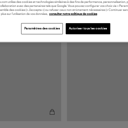
oile.com utilise des cookies et technologies similaires à des fins de performance, personnalisation, p
collaboration avec des partenaires tels que Google. Vous pouvez configurer vos choix via « Param
semble des cookies (« J’accepte ») ou refuser ceux non strictement nécessaires (« Continuer san
 plus sur l’utilisation de vos données,
consulter notre politique de cookies
Paramètres des cookies
Autoriser tous les cookies
RANCE
MADE IN EUROPE