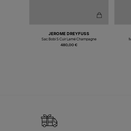
N
JEROME DREYFUSS
te
Sac Bobi S Cuir Lamé Champagne
M
480,00 €