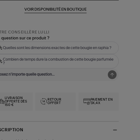
VOIR DISPONIBILITÉ EN BOUTIQUE
RE CONSEILLÈRE LULLI
 question sur ce produit ?
Quelles sont les dimensions exactes de cette bougie en raphia ?
Combien de temps dure la combustion de cette bougie parfumée
?
LIVRAISON
RETOUR
PAIEMENT EN
OFFERTE DÈS
OFFERT
3X,4X
150 €
SCRIPTION