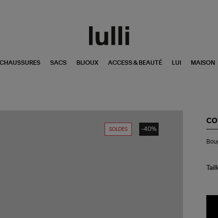
CHAUSSURES
SACS
BIJOUX
ACCESS & BEAUTÉ
LUI
MAISON
CO
-40%
SOLDES
Bo
Boug
Din
XL
Rap
Ma
Tail