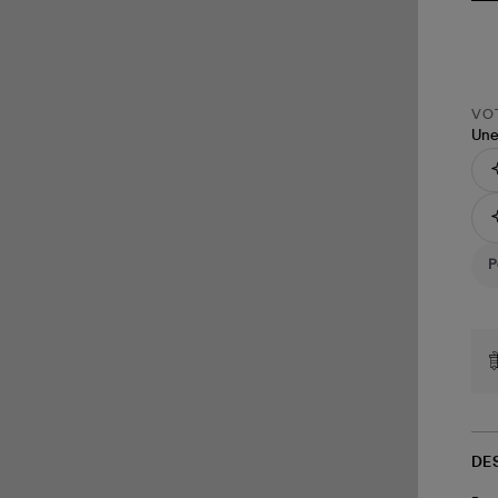
VOT
Une
DE