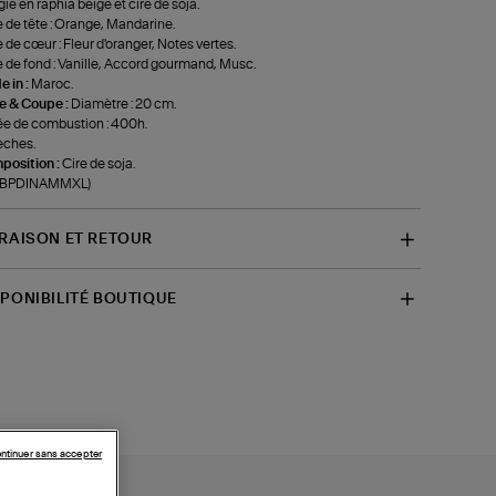
ie en raphia beige et cire de soja.
 de tête : Orange, Mandarine.
 de cœur : Fleur d'oranger, Notes vertes.
 de fond : Vanille, Accord gourmand, Musc.
 in :
Maroc.
le & Coupe :
Diamètre : 20 cm.
e de combustion : 400h.
èches.
position :
Cire de soja.
f-BPDINAMMXL)
VRAISON ET RETOUR
SPONIBILITÉ BOUTIQUE
ntinuer sans accepter