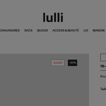
CHAUSSURES
SACS
BIJOUX
ACCESS & BEAUTÉ
LUI
MAISON
-50%
SOLDES
19
Bo
Boug
Fe
Chr
20
Tail