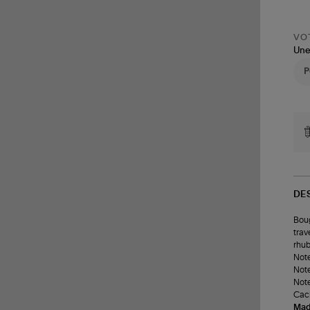
VOT
Une
DE
Boug
trav
rhub
Note
Note
Note
Cac
Made