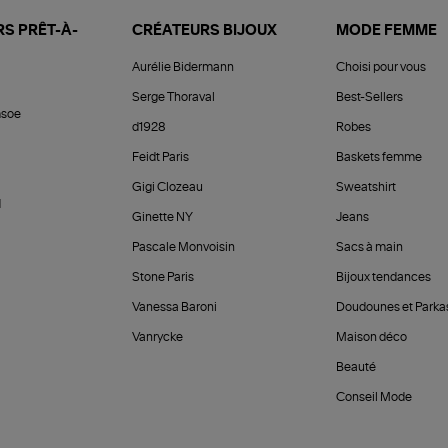
S PRÊT-À-
CRÉATEURS BIJOUX
MODE FEMME
Aurélie Bidermann
Choisi pour vous
Serge Thoraval
Best-Sellers
soe
d1928
Robes
Feidt Paris
Baskets femme
Gigi Clozeau
Sweatshirt
d
Ginette NY
Jeans
Pascale Monvoisin
Sacs à main
Stone Paris
Bijoux tendances
Vanessa Baroni
Doudounes et Parka
Vanrycke
Maison déco
Beauté
Conseil Mode