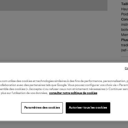
Tail
Haut
Poid
Cons
inst
boit
Ment
Plus
trad
(ref
LI
Co
DI
oile.com utilise des cookies et technologies similaires à des fins de performance, personnalisation, p
collaboration avec des partenaires tels que Google. Vous pouvez configurer vos choix via « Param
semble des cookies (« J’accepte ») ou refuser ceux non strictement nécessaires (« Continuer san
 plus sur l’utilisation de vos données,
consulter notre politique de cookies
Paramètres des cookies
Autoriser tous les cookies