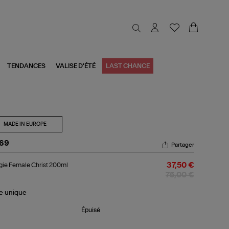
TENDANCES
VALISE D'ÉTÉ
LAST CHANCE
MADE IN EUROPE
-69
Partager
ugie
ie Female Christ 200ml
37,50 €
male
ist
75,00 €
0ml
le
unique
Épuisé