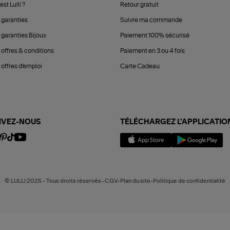
est Lulli ?
Retour gratuit
 garanties
Suivre ma commande
 garanties Bijoux
Paiement 100% sécurisé
 offres & conditions
Paiement en 3 ou 4 fois
offres d'emploi
Carte Cadeau
IVEZ-NOUS
TÉLÉCHARGEZ L'APPLICATIO
© LULLI 2025 - Tous droits réservés -CGV-Plan du site-Politique de confidentialité