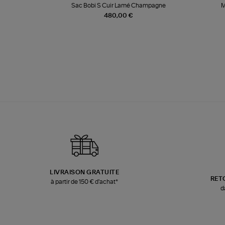
te
Sac Bobi S Cuir Lamé Champagne
M
480,00 €
LIVRAISON GRATUITE
RET
à partir de 150 € d'achat*
d