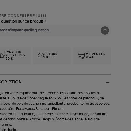
RE CONSEILLÈRE LULLI
 question sur ce produit ?
LIVRAISON
RETOUR
PAIEMENT EN
OFFERTE DÈS
OFFERT
3X,4X
150 €
SCRIPTION
ie en verre inspirée par une femme nue portant une croix ayant
ersé la Bourse de Copenhague en 1969. Les notes de patchouli, de
arbe et de bois de cachemire rappellent une odeur terrestre et boisée.
s de tête : Eucalyptus, Patchouli, Piment.
s de cœur : Rhubarbe, Gaulthérie couchée, Thym rouge, Géranium.
s de fond : Vanille, Ambre, Benjoin, Écorce de Cannelle, Bois de
hemire.
 in :
Italie.