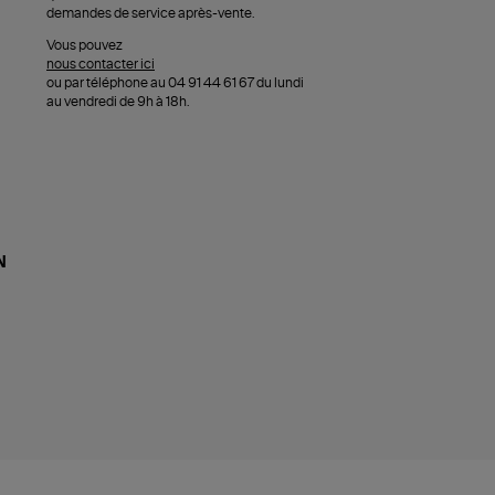
demandes de service après-vente.
Vous pouvez
nous contacter ici
ou par téléphone au 04 91 44 61 67 du lundi
au vendredi de 9h à 18h.
N