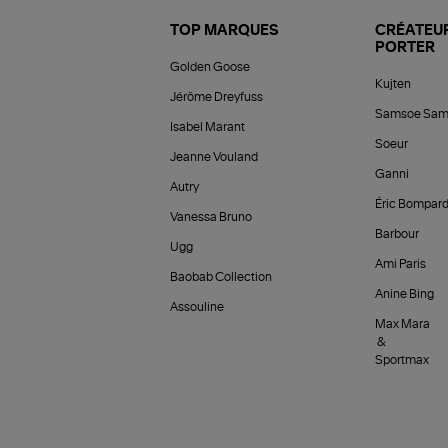
TOP MARQUES
CRÉATEUR
PORTER
Golden Goose
Kujten
Jérôme Dreyfuss
Samsoe Sam
Isabel Marant
Soeur
Jeanne Vouland
Ganni
Autry
Éric Bompar
Vanessa Bruno
Barbour
Ugg
Ami Paris
Baobab Collection
Anine Bing
Assouline
Max Mara
&
Sportmax