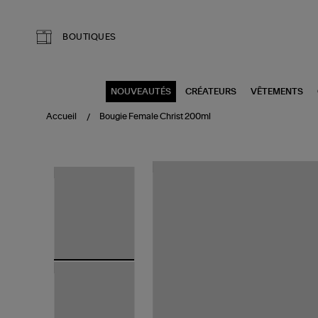
Aller au contenu principal
BOUTIQUES
NOUVEAUTÉS
CRÉATEURS
VÊTEMENTS
Accueil
Bougie Female Christ 200ml