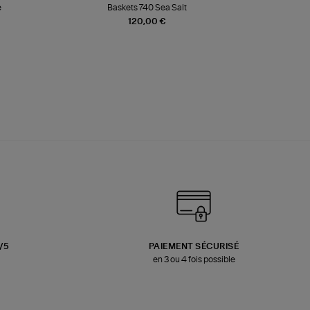
e
Baskets 740 Sea Salt
Veste
120,00 €
3/5
PAIEMENT SÉCURISÉ
en 3 ou 4 fois possible