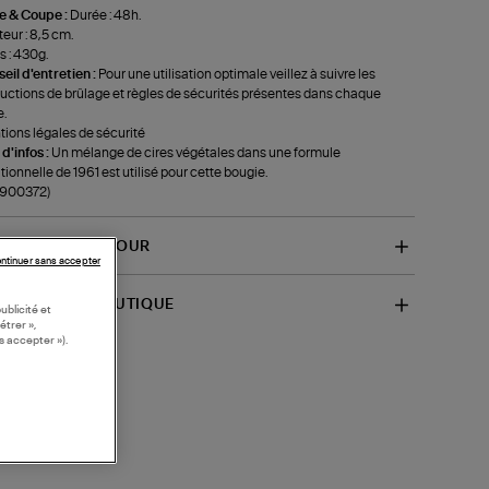
le & Coupe :
Durée : 48h.
eur : 8,5 cm.
s : 430g.
eil d'entretien :
Pour une utilisation optimale veillez à suivre les
ructions de brûlage et règles de sécurités présentes dans chaque
e.
ions légales de sécurité
 d'infos :
Un mélange de cires végétales dans une formule
itionnelle de 1961 est utilisé pour cette bougie.
-900372)
VRAISON ET RETOUR
ntinuer sans accepter
SPONIBILITÉ BOUTIQUE
ublicité et
étrer »,
s accepter »).