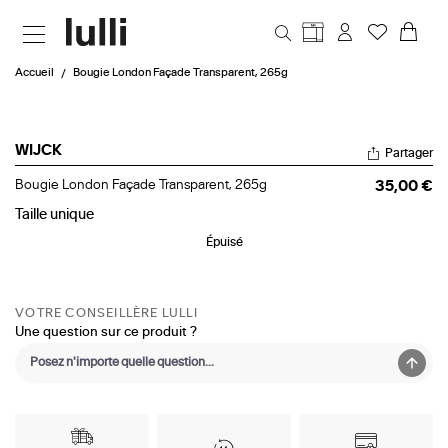
Aller au contenu principal
Accueil
Bougie London Façade Transparent, 265g
WIJCK
Partager
Bougie
Bougie London Façade Transparent, 265g
35,00 €
London
Façade
Taille
unique
Transparent,
Épuisé
265g
VOTRE CONSEILLÈRE LULLI
Une question sur ce produit ?