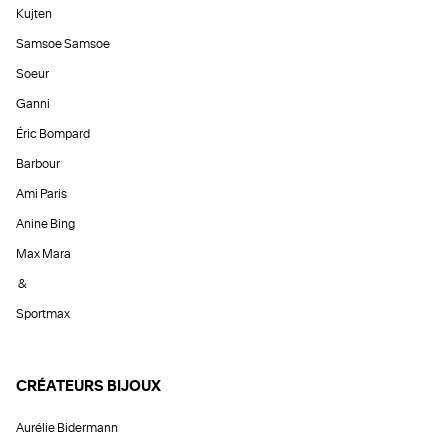
Kujten
Samsoe Samsoe
Soeur
Ganni
Éric Bompard
Barbour
Ami Paris
Anine Bing
Max Mara
&
Sportmax
CRÉATEURS BIJOUX
Aurélie Bidermann