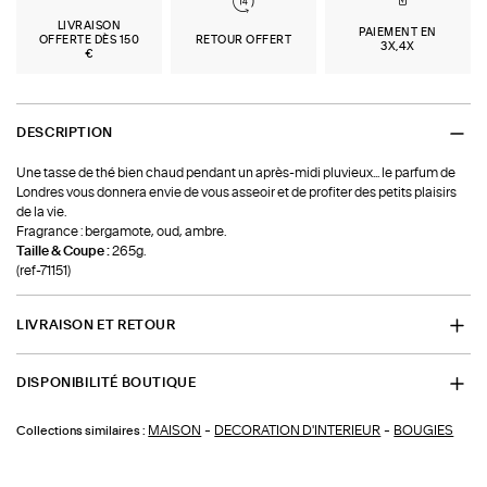
LIVRAISON
PAIEMENT EN
OFFERTE DÈS 150
RETOUR OFFERT
3X,4X
€
DESCRIPTION
Une tasse de thé bien chaud pendant un après-midi pluvieux... le parfum de
Londres vous donnera envie de vous asseoir et de profiter des petits plaisirs
de la vie.
Fragrance : bergamote, oud, ambre.
Taille & Coupe :
265g.
(ref-71151)
LIVRAISON ET RETOUR
DISPONIBILITÉ BOUTIQUE
-
-
MAISON
DECORATION D'INTERIEUR
BOUGIES
Collections similaires :