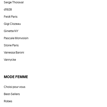
Serge Thoraval
d1928
Feidt Paris
Gigi Clozeau
Ginette NY
Pascale Monvoisin
Stone Paris
Vanessa Baroni
Vanrycke
MODE FEMME
Choisi pour vous
Best-Sellers
Robes