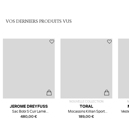
VOS DERNIERS PRODUITS VUS
NOUVELLE COLLECTION
N
JEROME DREYFUSS
TORAL
Sac Bobi S Cuir Lamé
Mocassins Killian Sport
Veste
Champagne
Mousse
480,00 €
189,00 €