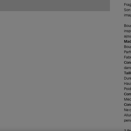
Frag
Son 
imag
Boug
insp
ajou
Made
Boug
Parf
Fabr
Cons
dans
Tail
Duré
Haut
Poids
Com
Mèch
Cons
Ne c
Allu
pend