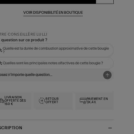
VOIR DISPONIBILITÉ EN BOUTIQUE
RE CONSEILLÈRE LULLI
 question sur ce produit ?
Quelle est la durée de combustion approximative de cette bougie
?
Quelles sont les principales notes olfactives de cette bougie ?
LIVRAISON
RETOUR
PAIEMENT EN
OFFERTE DÈS
OFFERT
3X,4X
150 €
SCRIPTION