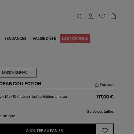
TENDANCES
VALISE D'ÉTÉ
LAST CHANCE
MADE IN EUROPE
OBAB COLLECTION
Partager
ugie
ie Max 10 Arabian Nights, Édition Limitée
117,00 €
x
bian
Guide des tailles
hts,
le
unique
tion
itée
AJOUTER AU PANIER