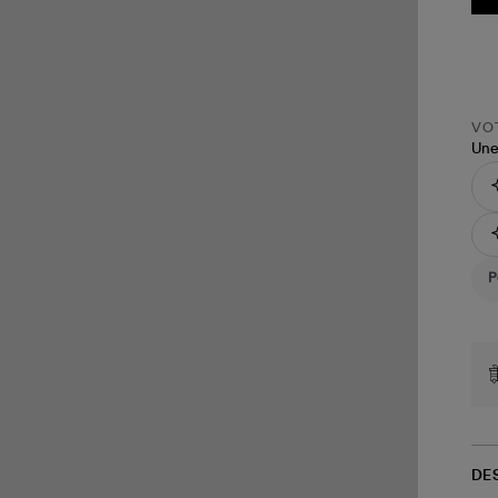
VOT
Une
DE