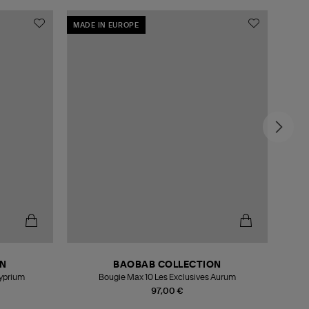
MADE IN EUROPE
EXCL
ON
BAOBAB COLLECTION
Cyprium
Bougie Max 10 Les Exclusives Aurum
Bo
97,00 €