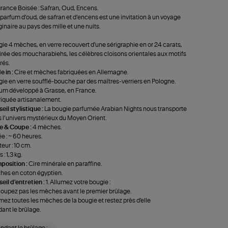
rance Boisée : Safran, Oud, Encens.
parfum d’oud, de safran et d’encens est une invitation à un voyage
inaire au pays des mille et une nuits.
ie 4 mèches, en verre recouvert d'une sérigraphie en or 24 carats,
irée des moucharabiehs, les célèbres cloisons orientales aux motifs
rés.
 in :
Cire et mèches fabriquées en Allemagne.
ie en verre soufflé-bouche par des maîtres-verriers en Pologne.
um développé à Grasse, en France.
iquée artisanalement.
eil stylistique :
La bougie parfumée Arabian Nights nous transporte
 l’univers mystérieux du Moyen Orient.
le & Coupe :
4 mèches.
e : ~ 60 heures.
eur : 10 cm.
 : 1,3 kg.
position :
Cire minérale en paraffine.
es en coton égyptien.
eil d'entretien :
1. Allumez votre bougie :
oupez pas les mèches avant le premier brûlage.
mez toutes les mèches de la bougie et restez près d'elle
ant le brûlage.