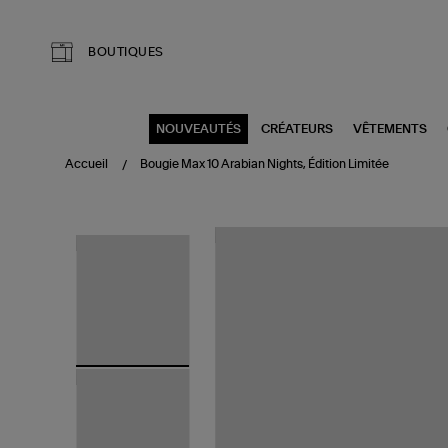
Aller au contenu principal
BOUTIQUES
NOUVEAUTÉS
CRÉATEURS
VÊTEMENTS
Accueil
Bougie Max 10 Arabian Nights, Édition Limitée