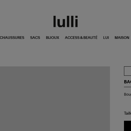
CHAUSSURES
SACS
BIJOUX
ACCESS & BEAUTÉ
LUI
MAISON
BA
Bo
Boug
Ma
10
Ara
Nig
Tail
Édi
Lim