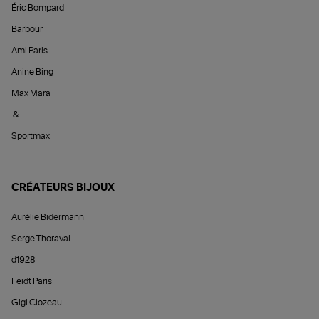
Éric Bompard
Barbour
Ami Paris
Anine Bing
Max Mara
&
Sportmax
CRÉATEURS BIJOUX
Aurélie Bidermann
Serge Thoraval
d1928
Feidt Paris
Gigi Clozeau