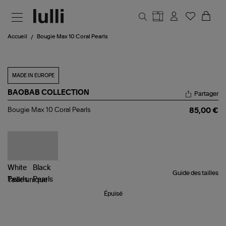
Aller au contenu principal
Accueil
Bougie Max 10 Coral Pearls
MADE IN EUROPE
BAOBAB COLLECTION
Partager
Bougie
Bougie Max 10 Coral Pearls
85,00 €
Max
10
Coral
Pearls
Guide des tailles
Taille
unique
Épuisé