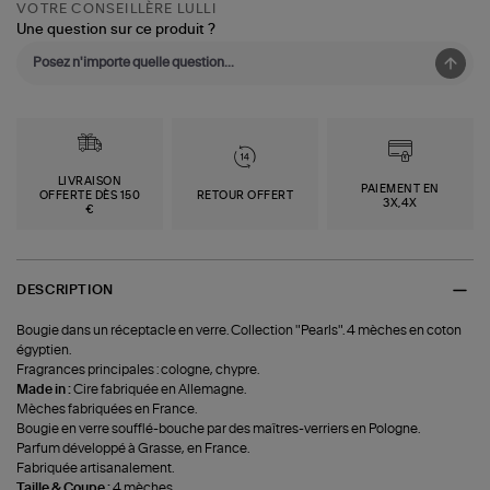
VOTRE CONSEILLÈRE LULLI
Une question sur ce produit ?
LIVRAISON
PAIEMENT EN
OFFERTE DÈS 150
RETOUR OFFERT
3X,4X
€
DESCRIPTION
Bougie dans un réceptacle en verre. Collection "Pearls". 4 mèches en coton
égyptien.
Fragrances principales : cologne, chypre.
Made in :
Cire fabriquée en Allemagne.
Mèches fabriquées en France.
Bougie en verre soufflé-bouche par des maîtres-verriers en Pologne.
Parfum développé à Grasse, en France.
Fabriquée artisanalement.
Taille & Coupe :
4 mèches.