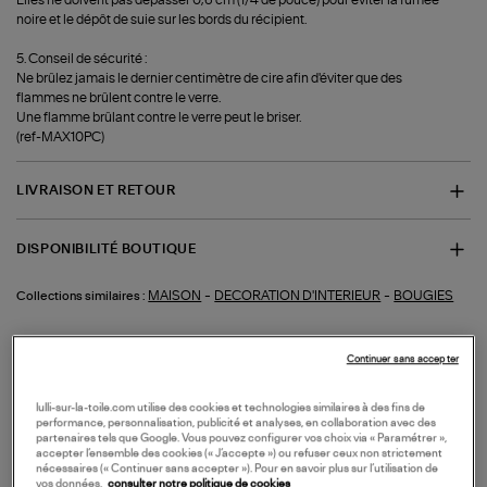
noire et le dépôt de suie sur les bords du récipient.
5. Conseil de sécurité :
Ne brûlez jamais le dernier centimètre de cire afin d'éviter que des
flammes ne brûlent contre le verre.
Une flamme brûlant contre le verre peut le briser.
(ref-MAX10PC)
LIVRAISON ET RETOUR
DISPONIBILITÉ BOUTIQUE
-
-
MAISON
DECORATION D'INTERIEUR
BOUGIES
Collections similaires :
Continuer sans accepter
lulli-sur-la-toile.com utilise des cookies et technologies similaires à des fins de
performance, personnalisation, publicité et analyses, en collaboration avec des
VOS DERNIERS PRODUITS VUS
partenaires tels que Google. Vous pouvez configurer vos choix via « Paramétrer »,
accepter l’ensemble des cookies (« J’accepte ») ou refuser ceux non strictement
nécessaires (« Continuer sans accepter »). Pour en savoir plus sur l’utilisation de
vos données,
consulter notre politique de cookies