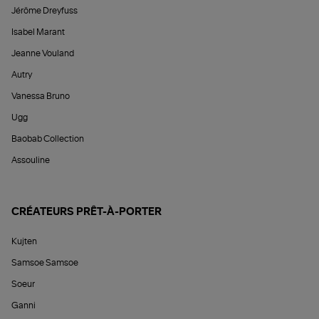
Jérôme Dreyfuss
Isabel Marant
Jeanne Vouland
Autry
Vanessa Bruno
Ugg
Baobab Collection
Assouline
CRÉATEURS PRÊT-À-PORTER
Kujten
Samsoe Samsoe
Soeur
Ganni