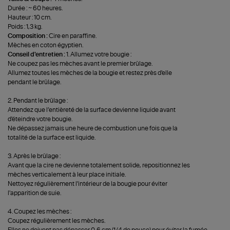
Durée : ~ 60 heures.
Hauteur : 10 cm.
Poids : 1,3 kg.
Composition :
Cire en paraffine.
Mèches en coton égyptien.
Conseil d'entretien :
1. Allumez votre bougie :
Ne coupez pas les mèches avant le premier brûlage.
Allumez toutes les mèches de la bougie et restez près d'elle
pendant le brûlage.
2. Pendant le brûlage :
Attendez que l’entièreté de la surface devienne liquide avant
d'éteindre votre bougie.
Ne dépassez jamais une heure de combustion une fois que la
totalité de la surface est liquide.
3. Après le brûlage :
Avant que la cire ne devienne totalement solide, repositionnez les
mèches verticalement à leur place initiale.
Nettoyez régulièrement l'intérieur de la bougie pour éviter
l'apparition de suie.
4. Coupez les mèches :
Coupez régulièrement les mèches.
Elles ne doivent pas dépasser 0,6 cm (1/4 de pouce) pour éviter la fumée