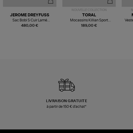
NOUVELLE COLLECTION
N
JEROME DREYFUSS
TORAL
Sac Bobi S Cuir Lamé
Mocassins Killian Sport
Veste
Champagne
Mousse
480,00 €
189,00 €
LIVRAISON GRATUITE
à partir de 150 € d'achat*