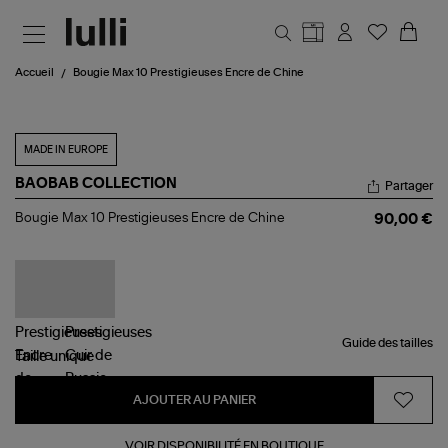
Aller au contenu principal
Accueil
Bougie Max 10 Prestigieuses Encre de Chine
MADE IN EUROPE
BAOBAB COLLECTION
Partager
Bougie
Bougie Max 10 Prestigieuses Encre de Chine
90,00 €
Max
10
Prestigieuses
Encre
de
Chine
Guide des tailles
Taille
unique
AJOUTER AU PANIER
VOIR DISPONIBILITÉ EN BOUTIQUE