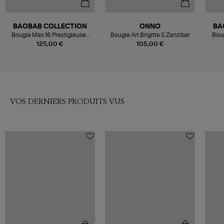
BAOBAB COLLECTION
ONNO
BA
Bougie Max 16 Prestigieuses
Bougie Art Brigitte S Zanzibar
Boug
Encre de Chine
125,00 €
105,00 €
VOS DERNIERS PRODUITS VUS