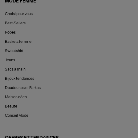
MODE FEMME
Choisi pour vous
Best-Sellers
Robes
Baskets femme
Sweatshirt
Jeans
Sacs à main
Bijoux tendances
Doudounes et Parkas
Maison déco
Beauté
Conseil Mode
OFFRES ET TENDANCES