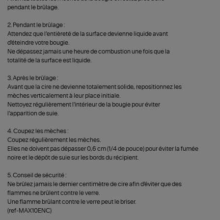
pendant le brûlage.
2. Pendant le brûlage :
Attendez que l’entièreté de la surface devienne liquide avant
d'éteindre votre bougie.
Ne dépassez jamais une heure de combustion une fois que la
totalité de la surface est liquide.
3. Après le brûlage :
Avant que la cire ne devienne totalement solide, repositionnez les
mèches verticalement à leur place initiale.
Nettoyez régulièrement l'intérieur de la bougie pour éviter
l'apparition de suie.
4. Coupez les mèches :
Coupez régulièrement les mèches.
Elles ne doivent pas dépasser 0,6 cm (1/4 de pouce) pour éviter la fumée
noire et le dépôt de suie sur les bords du récipient.
5. Conseil de sécurité :
Ne brûlez jamais le dernier centimètre de cire afin d'éviter que des
flammes ne brûlent contre le verre.
Une flamme brûlant contre le verre peut le briser.
(ref-MAX10ENC)