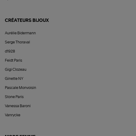
CRÉATEURS BIJOUX
Aurélie Bidermann
Serge Thoraval
d1928
Feidt Paris
Gigi Clozeau
Ginette NY
Pascale Monvoisin
Stone Paris
Vanessa Baroni
Vanrycke