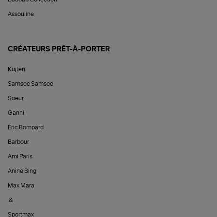
Assouline
CRÉATEURS PRÊT-À-PORTER
Kujten
Samsoe Samsoe
Soeur
Ganni
Éric Bompard
Barbour
Ami Paris
Anine Bing
Max Mara
&
Sportmax