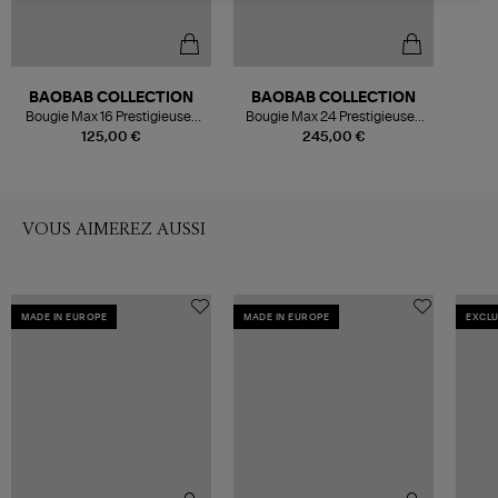
BAOBAB COLLECTION
BAOBAB COLLECTION
Bougie Max 16 Prestigieuses
Bougie Max 24 Prestigieuses
Encre de Chine
Encre de Chine
125,00 €
245,00 €
VOUS AIMEREZ AUSSI
MADE IN EUROPE
MADE IN EUROPE
EXCLU