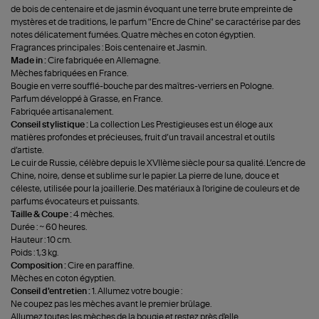
de bois de centenaire et de jasmin évoquant une terre brute empreinte de
mystères et de traditions, le parfum "Encre de Chine" se caractérise par des
notes délicatement fumées. Quatre mèches en coton égyptien.
Fragrances principales : Bois centenaire et Jasmin.
Made in :
Cire fabriquée en Allemagne.
Mèches fabriquées en France.
Bougie en verre soufflé-bouche par des maîtres-verriers en Pologne.
Parfum développé à Grasse, en France.
Fabriquée artisanalement.
Conseil stylistique :
La collection Les Prestigieuses est un éloge aux
matières profondes et précieuses, fruit d’un travail ancestral et outils
d’artiste.
Le cuir de Russie, célèbre depuis le XVIIème siècle pour sa qualité. L’encre de
Chine, noire, dense et sublime sur le papier. La pierre de lune, douce et
céleste, utilisée pour la joaillerie. Des matériaux à l'origine de couleurs et de
parfums évocateurs et puissants.
Taille & Coupe :
4 mèches.
Durée : ~ 60 heures.
Hauteur : 10 cm.
Poids : 1,3 kg.
Composition :
Cire en paraffine.
Mèches en coton égyptien.
Conseil d'entretien :
1. Allumez votre bougie :
Ne coupez pas les mèches avant le premier brûlage.
Allumez toutes les mèches de la bougie et restez près d'elle