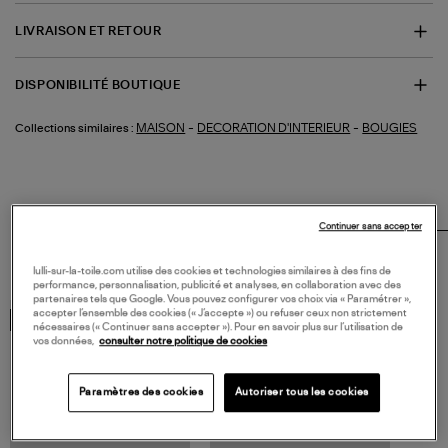
LIVRAISON ET RETOUR
DISPONIBILITÉ BOUTIQUE
-
-
MAISON
DECORATION D'INTERIEUR
BOUGIES
Collections similaires :
Adoptez
Continuer sans accepter
LE LOOK
lulli-sur-la-toile.com utilise des cookies et technologies similaires à des fins de
performance, personnalisation, publicité et analyses, en collaboration avec des
partenaires tels que Google. Vous pouvez configurer vos choix via « Paramétrer »,
accepter l’ensemble des cookies (« J’accepte ») ou refuser ceux non strictement
MADE IN EUROPE
MADE IN EUROPE
nécessaires (« Continuer sans accepter »). Pour en savoir plus sur l’utilisation de
vos données,
consulter notre politique de cookies
Paramètres des cookies
Autoriser tous les cookies