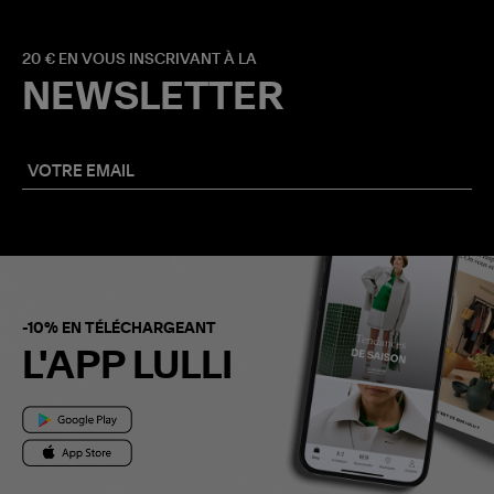
20 € EN VOUS INSCRIVANT À LA
NEWSLETTER
-10% EN TÉLÉCHARGEANT
L'APP LULLI