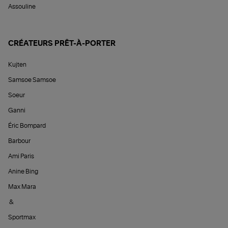
Assouline
CRÉATEURS PRÊT-À-PORTER
Kujten
Samsoe Samsoe
Soeur
Ganni
Éric Bompard
Barbour
Ami Paris
Anine Bing
Max Mara
&
Sportmax