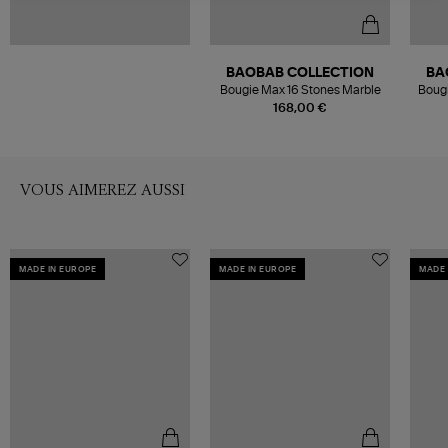
BAOBAB COLLECTION
BA
Bougie Max 16 Stones Marble
Boug
168,00 €
VOUS AIMEREZ AUSSI
MADE IN EUROPE
MADE IN EUROPE
MADE 