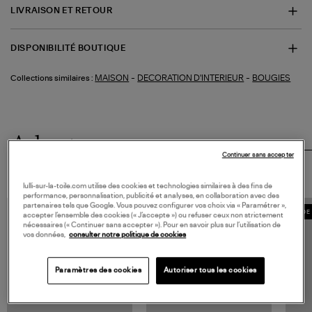
LIVRAISON ET RETOUR
DISPONIBILITÉ BOUTIQUE
-
-
MAISON
DECORATION D'INTERIEUR
BOUGIES
Collections similaires :
Adoptez
Continuer sans accepter
LE LOOK
lulli-sur-la-toile.com utilise des cookies et technologies similaires à des fins de
performance, personnalisation, publicité et analyses, en collaboration avec des
partenaires tels que Google. Vous pouvez configurer vos choix via « Paramétrer »,
MADE IN EUROPE
MADE 
accepter l’ensemble des cookies (« J’accepte ») ou refuser ceux non strictement
nécessaires (« Continuer sans accepter »). Pour en savoir plus sur l’utilisation de
vos données,
consulter notre politique de cookies
Paramètres des cookies
Autoriser tous les cookies