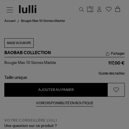
Aller au contenu principal
Accueil
Bougie Max 10 Stones Marble
MADE IN EUROPE
BAOBAB COLLECTION
Partager
Bougie
Bougie Max 10 Stones Marble
117,00 €
Max
10
Guide des tailles
Stones
Taille
unique
Marble
AJOUTER AU PANIER
VOIR DISPONIBILITÉ EN BOUTIQUE
VOTRE CONSEILLÈRE LULLI
Une question sur ce produit ?