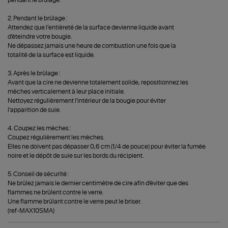
2. Pendant le brûlage :
Attendez que l’entièreté de la surface devienne liquide avant
d'éteindre votre bougie.
Ne dépassez jamais une heure de combustion une fois que la
totalité de la surface est liquide.
3. Après le brûlage :
Avant que la cire ne devienne totalement solide, repositionnez les
mèches verticalement à leur place initiale.
Nettoyez régulièrement l'intérieur de la bougie pour éviter
l'apparition de suie.
4. Coupez les mèches :
Coupez régulièrement les mèches.
Elles ne doivent pas dépasser 0,6 cm (1/4 de pouce) pour éviter la fumée
noire et le dépôt de suie sur les bords du récipient.
5. Conseil de sécurité :
Ne brûlez jamais le dernier centimètre de cire afin d'éviter que des
flammes ne brûlent contre le verre.
Une flamme brûlant contre le verre peut le briser.
(ref-MAX10SMA)