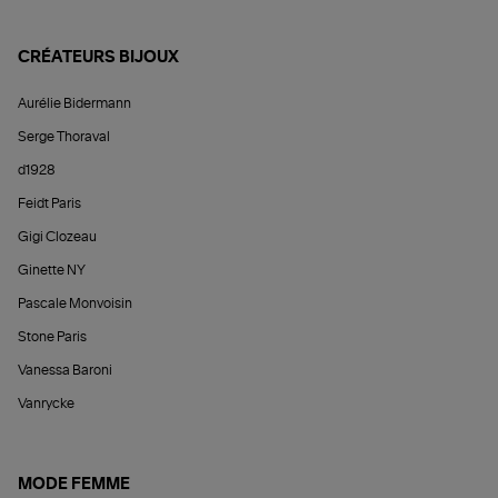
CRÉATEURS BIJOUX
Aurélie Bidermann
Serge Thoraval
d1928
Feidt Paris
Gigi Clozeau
Ginette NY
Pascale Monvoisin
Stone Paris
Vanessa Baroni
Vanrycke
MODE FEMME