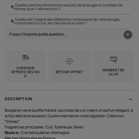
Quelles sont les dimensions exactes de la bougie et combien de
temps dure-t-elle environ ?
Quelle est l'origine des différents composants de cette bougie,
notamment la cire, les mèches et le verre ?
LIVRAISON
PAIEMENT EN
OFFERTE DÈS 150
RETOUR OFFERT
3X,4X
€
DESCRIPTION
Bougie en verre soufflé marbré. Les notes de cuir créent un parfum élégant, à
la fois délicat et puissant. Quatre mèches en coton égyptien. Collection
"Stones".
Fragrances principales : Cuir, Tubéreuse, Baies.
Made in :
Cire fabriquée en Allemagne.
Mèches fabriquées en France.