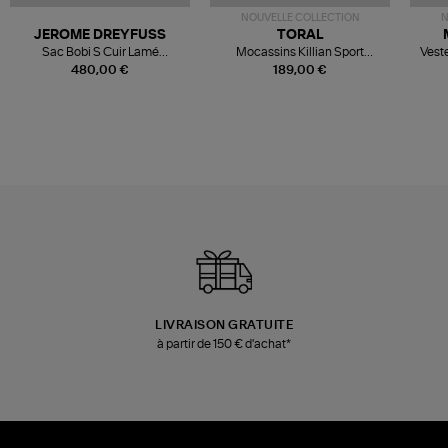
NOUVELLE COLLECTION
N
JEROME DREYFUSS
TORAL
Sac Bobi S Cuir Lamé
Mocassins Killian Sport
Veste
Champagne
Mousse
480,00 €
189,00 €
LIVRAISON GRATUITE
à partir de 150 € d'achat*