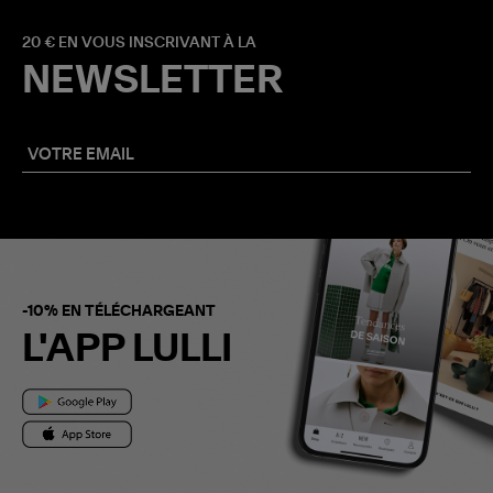
20 € EN VOUS INSCRIVANT À LA
NEWSLETTER
-10% EN TÉLÉCHARGEANT
L'APP LULLI