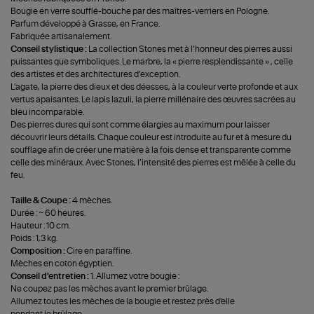
Bougie en verre soufflé-bouche par des maîtres-verriers en Pologne.
Parfum développé à Grasse, en France.
Fabriquée artisanalement.
Conseil stylistique :
La collection Stones met à l’honneur des pierres aussi
puissantes que symboliques. Le marbre, la « pierre resplendissante » , celle
des artistes et des architectures d’exception.
L’agate, la pierre des dieux et des déesses, à la couleur verte profonde et aux
vertus apaisantes. Le lapis lazuli, la pierre millénaire des œuvres sacrées au
bleu incomparable.
Des pierres dures qui sont comme élargies au maximum pour laisser
découvrir leurs détails. Chaque couleur est introduite au fur et à mesure du
soufflage afin de créer une matière à la fois dense et transparente comme
celle des minéraux. Avec Stones, l’intensité des pierres est mêlée à celle du
feu.
Taille & Coupe :
4 mèches.
Durée : ~ 60 heures.
Hauteur : 10 cm.
Poids : 1,3 kg.
Composition :
Cire en paraffine.
Mèches en coton égyptien.
Conseil d'entretien :
1. Allumez votre bougie :
Ne coupez pas les mèches avant le premier brûlage.
Allumez toutes les mèches de la bougie et restez près d'elle
pendant le brûlage.