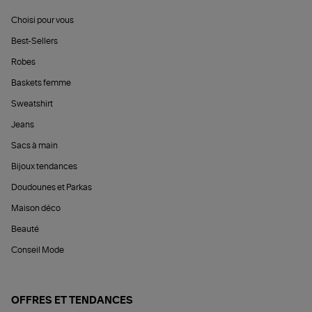
Choisi pour vous
Best-Sellers
Robes
Baskets femme
Sweatshirt
Jeans
Sacs à main
Bijoux tendances
Doudounes et Parkas
Maison déco
Beauté
Conseil Mode
OFFRES ET TENDANCES