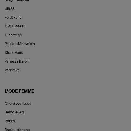
d1928
Feidt Paris
Gigi Clozeau
Ginette NY
Pascale Monvoisin
Stone Paris
Vanessa Baroni
Vanrycke
MODE FEMME
Choisi pour vous
Best-Sellers
Robes
Baskets femme