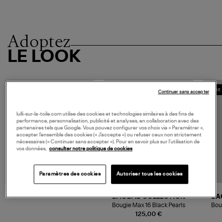
Adoptez
LE LOOK
MADE IN EUROPE
MADE 
Continuer sans accepter
lulli-sur-la-toile.com utilise des cookies et technologies similaires à des fins de
performance, personnalisation, publicité et analyses, en collaboration avec des
partenaires tels que Google. Vous pouvez configurer vos choix via « Paramétrer »,
accepter l’ensemble des cookies (« J’accepte ») ou refuser ceux non strictement
nécessaires (« Continuer sans accepter »). Pour en savoir plus sur l’utilisation de
vos données,
consulter notre politique de cookies
Paramètres des cookies
Autoriser tous les cookies
BAOBAB COLLECTION
BA
Bougie Max 16 Black Pearls
Bou
125,00 €