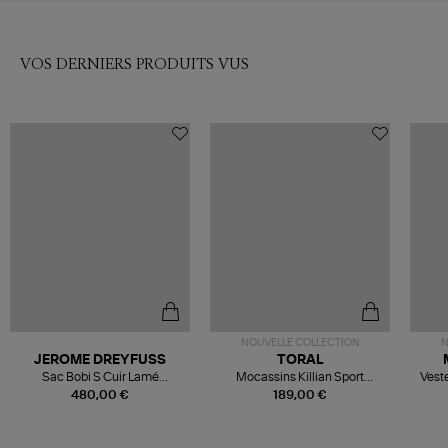
VOS DERNIERS PRODUITS VUS
NOUVELLE COLLECTION
N
JEROME DREYFUSS
TORAL
Sac Bobi S Cuir Lamé
Mocassins Killian Sport
Veste
Champagne
Mousse
480,00 €
189,00 €