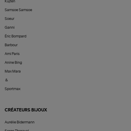
Kujten
Samsoe Samsoe
Soeur
Ganni
Éric Bompard
Barbour
Ami Paris
Anine Bing
Max Mara
&
Sportmax
CRÉATEURS BIJOUX
Aurélie Bidermann
Serge Thoraval