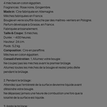
4 mèches en coton égyptien.
Fragrances : Rose noire, Gingembre.
Made in :
Cire fabriquée en Allemagne.
Mèches fabriquées en France.
Bougie en verre soufflé-bouche par des maîtres-verriers en Pologne.
Parfum développé à Grasse, en France.
Fabriquée artisanalement.
Taille & Coupe :
5 mèches.
Durée : ~ 400 heures.
Hauteur : 24 cm.
Poids : 5,2 kg.
Composition :
Cire en paraffine.
Mèches en coton égyptien.
Conseil d'entretien :
1. Allumez votre bougie :
Ne coupez pas les mèches avant le premier brûlage.
Allumez toutes les mèches de la bougie et restez près d'elle
pendant le brûlage.
2. Pendant le brûlage :
Attendez que l’entièreté de la surface devienne liquide avant
d'éteindre votre bougie.
Ne dépassez jamais une heure de combustion une fois que la
totalité de la surface est liquide.
3. Après le brûlage :