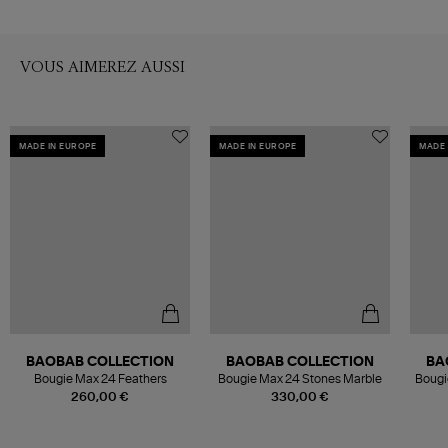
VOUS AIMEREZ AUSSI
MADE IN EUROPE
MADE IN EUROPE
MADE 
BAOBAB COLLECTION
BAOBAB COLLECTION
BA
Bougie Max 24 Feathers
Bougie Max 24 Stones Marble
Bougi
260,00 €
330,00 €