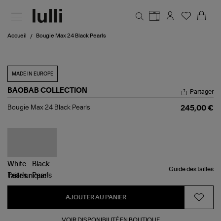
Aller au contenu principal
Accueil
Bougie Max 24 Black Pearls
MADE IN EUROPE
BAOBAB COLLECTION
Partager
Bougie
Bougie Max 24 Black Pearls
245,00 €
Max
24
Black
Pearls
Guide des tailles
Taille
unique
AJOUTER AU PANIER
VOIR DISPONIBILITÉ EN BOUTIQUE