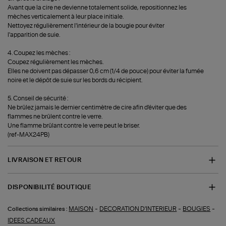
Avant que la cire ne devienne totalement solide, repositionnez les
mèches verticalement à leur place initiale.
Nettoyez régulièrement l'intérieur de la bougie pour éviter
l'apparition de suie.
4. Coupez les mèches :
Coupez régulièrement les mèches.
Elles ne doivent pas dépasser 0,6 cm (1/4 de pouce) pour éviter la fumée
noire et le dépôt de suie sur les bords du récipient.
5. Conseil de sécurité :
Ne brûlez jamais le dernier centimètre de cire afin d'éviter que des
flammes ne brûlent contre le verre.
Une flamme brûlant contre le verre peut le briser.
(ref-MAX24PB)
LIVRAISON ET RETOUR
DISPONIBILITÉ BOUTIQUE
-
-
-
MAISON
DECORATION D'INTERIEUR
BOUGIES
Collections similaires :
IDEES CADEAUX