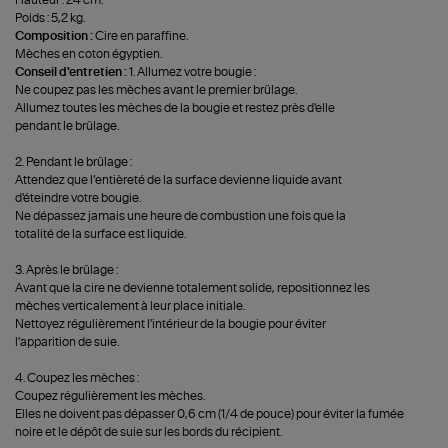
Poids : 5,2 kg.
Composition :
Cire en paraffine.
Mèches en coton égyptien.
Conseil d'entretien :
1. Allumez votre bougie :
Ne coupez pas les mèches avant le premier brûlage.
Allumez toutes les mèches de la bougie et restez près d'elle
pendant le brûlage.
2. Pendant le brûlage :
Attendez que l’entièreté de la surface devienne liquide avant
d'éteindre votre bougie.
Ne dépassez jamais une heure de combustion une fois que la
totalité de la surface est liquide.
3. Après le brûlage :
Avant que la cire ne devienne totalement solide, repositionnez les
mèches verticalement à leur place initiale.
Nettoyez régulièrement l'intérieur de la bougie pour éviter
l'apparition de suie.
4. Coupez les mèches :
Coupez régulièrement les mèches.
Elles ne doivent pas dépasser 0,6 cm (1/4 de pouce) pour éviter la fumée
noire et le dépôt de suie sur les bords du récipient.