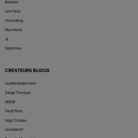
Barbour
Ami Paris
Anine Bing
Max Mara
&
Sportmax
CRÉATEURS BIJOUX
Aurélie Bidermann
Serge Thoraval
d1928
Feidt Paris
Gigi Clozeau
Ginette NY