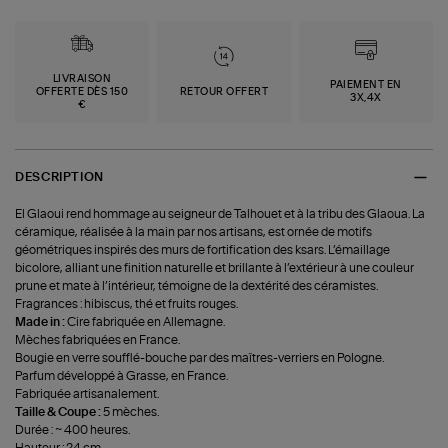
LIVRAISON
PAIEMENT EN
OFFERTE DÈS 150
RETOUR OFFERT
3X,4X
€
DESCRIPTION
El Glaoui rend hommage au seigneur de Talhouet et à la tribu des Glaoua. La
céramique, réalisée à la main par nos artisans, est ornée de motifs
géométriques inspirés des murs de fortification des ksars. L’émaillage
bicolore, alliant une finition naturelle et brillante à l’extérieur à une couleur
prune et mate à l’intérieur, témoigne de la dextérité des céramistes.
Fragrances : hibiscus, thé et fruits rouges.
Made in :
Cire fabriquée en Allemagne.
Mèches fabriquées en France.
Bougie en verre soufflé-bouche par des maîtres-verriers en Pologne.
Parfum développé à Grasse, en France.
Fabriquée artisanalement.
Taille & Coupe :
5 mèches.
Durée : ~ 400 heures.
Hauteur : 24 cm.