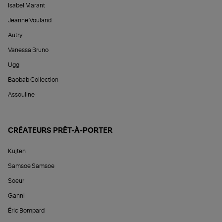
Isabel Marant
Jeanne Vouland
Autry
Vanessa Bruno
Ugg
Baobab Collection
Assouline
CRÉATEURS PRÊT-À-PORTER
Kujten
Samsoe Samsoe
Soeur
Ganni
Éric Bompard