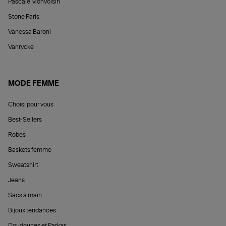
Pascale Monvoisin
Stone Paris
Vanessa Baroni
Vanrycke
MODE FEMME
Choisi pour vous
Best-Sellers
Robes
Baskets femme
Sweatshirt
Jeans
Sacs à main
Bijoux tendances
Doudounes et Parkas