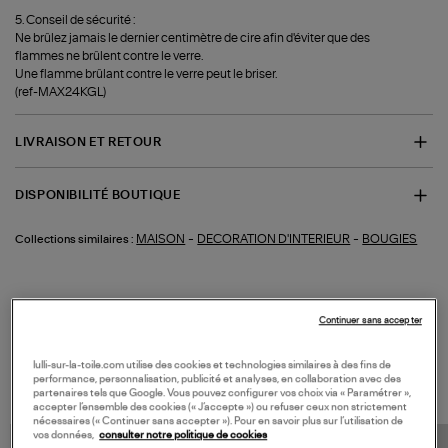
5. Conseil de sécurité :
Ne brûlez jamais le dernier centimètre de cire afin d'éviter que des
flammes ne brûlent contre le verre.
Une flamme brûlant contre le verre peut le briser.
(ref-MAX24KGL)
LIVRAISON ET RETOUR
DISPONIBILITÉ BOUTIQUE
-
-
MAISON
DECORATION D'INTERIEUR
BOUGIES
Collections similaires :
Continuer sans accepter
VOS DERNIERS PRODUITS VUS
lulli-sur-la-toile.com utilise des cookies et technologies similaires à des fins de
performance, personnalisation, publicité et analyses, en collaboration avec des
partenaires tels que Google. Vous pouvez configurer vos choix via « Paramétrer »,
accepter l’ensemble des cookies (« J’accepte ») ou refuser ceux non strictement
nécessaires (« Continuer sans accepter »). Pour en savoir plus sur l’utilisation de
vos données,
consulter notre politique de cookies