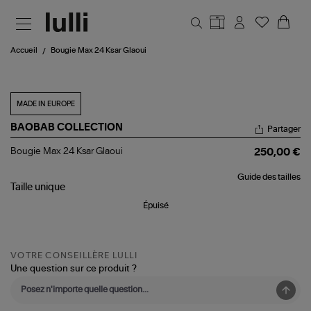
Aller au contenu principal
Accueil
Bougie Max 24 Ksar Glaoui
MADE IN EUROPE
BAOBAB COLLECTION
Partager
Bougie
Bougie Max 24 Ksar Glaoui
250,00 €
Max
24
Guide des tailles
Ksar
Taille
unique
Glaoui
Épuisé
VOTRE CONSEILLÈRE LULLI
Une question sur ce produit ?