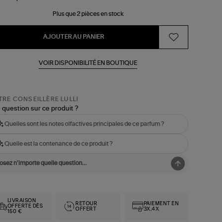
Plus que 2 pièces en stock
AJOUTER AU PANIER
VOIR DISPONIBILITÉ EN BOUTIQUE
RE CONSEILLÈRE LULLI
 question sur ce produit ?
Quelles sont les notes olfactives principales de ce parfum ?
Quelle est la contenance de ce produit ?
LIVRAISON
RETOUR
PAIEMENT EN
OFFERTE DÈS
OFFERT
3X,4X
150 €