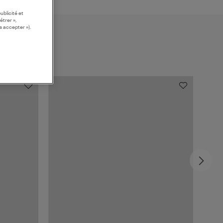
ublicité et
étrer »,
s accepter »).