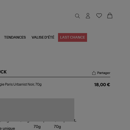
TENDANCES
VALISE D'ÉTÉ
LAST CHANCE
JCK
Partager
ugie
ie Paris Urbanist Noir, 70g
18,00 €
is
anist
r,
g
le
unique