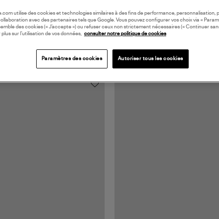
oile.com utilise des cookies et technologies similaires à des fins de performance, personnalisation, p
collaboration avec des partenaires tels que Google. Vous pouvez configurer vos choix via « Param
semble des cookies (« J’accepte ») ou refuser ceux non strictement nécessaires (« Continuer san
 plus sur l’utilisation de vos données,
consulter notre politique de cookies
Paramètres des cookies
Autoriser tous les cookies