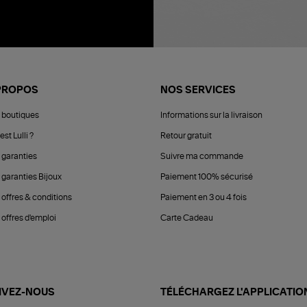
PROPOS
NOS SERVICES
 boutiques
Informations sur la livraison
est Lulli ?
Retour gratuit
 garanties
Suivre ma commande
 garanties Bijoux
Paiement 100% sécurisé
 offres & conditions
Paiement en 3 ou 4 fois
offres d'emploi
Carte Cadeau
IVEZ-NOUS
TÉLÉCHARGEZ L'APPLICATIO