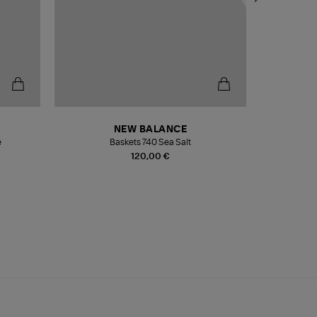
NEW BALANCE
e
Baskets 740 Sea Salt
Veste
120,00 €