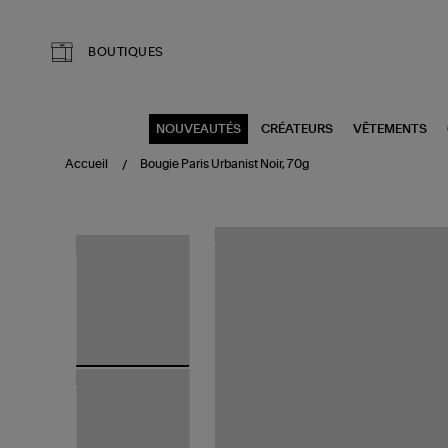
Aller au contenu principal
BOUTIQUES
NOUVEAUTÉS
CRÉATEURS
VÊTEMENTS
Accueil
Bougie Paris Urbanist Noir, 70g