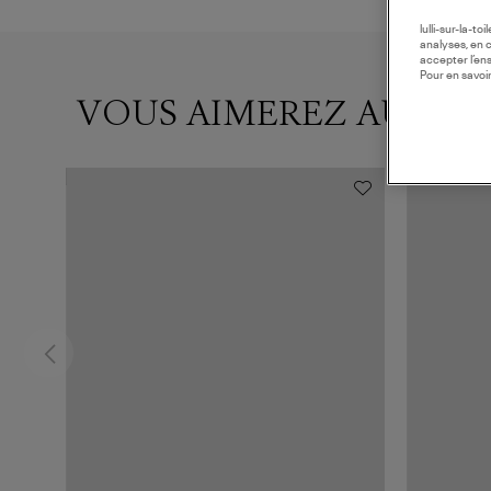
lulli-sur-la-t
analyses, en 
accepter l’en
Pour en savoir
VOUS AIMEREZ AUSSI