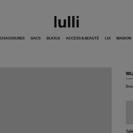
CHAUSSURES
SACS
BIJOUX
ACCESS & BEAUTÉ
LUI
MAISON
WI
Bo
Boug
Par
Urb
Noi
70
Tail