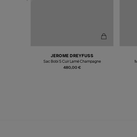
N
JEROME DREYFUSS
te
Sac Bobi S Cuir Lamé Champagne
M
480,00 €