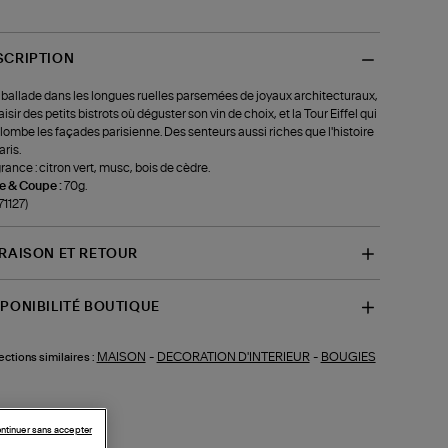
SCRIPTION
ballade dans les longues ruelles parsemées de joyaux architecturaux,
laisir des petits bistrots où déguster son vin de choix, et la Tour Eiffel qui
lombe les façades parisienne. Des senteurs aussi riches que l'histoire
aris.
rance : citron vert, musc, bois de cèdre.
le & Coupe :
70g.
71127)
VRAISON ET RETOUR
SPONIBILITÉ BOUTIQUE
MAISON
-
DECORATION D'INTERIEUR
-
BOUGIES
ections similaires :
ntinuer sans accepter