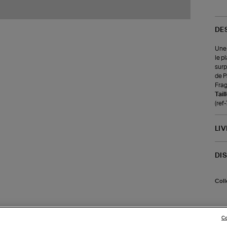
DE
Une 
le p
surp
de P
Frag
Tail
(ref-
LI
DI
Coll
Co