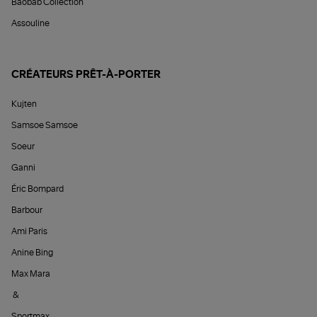
Baobab Collection
Assouline
CRÉATEURS PRÊT-À-PORTER
Kujten
Samsoe Samsoe
Soeur
Ganni
Éric Bompard
Barbour
Ami Paris
Anine Bing
Max Mara
&
Sportmax