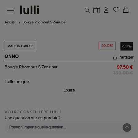
Aller au contenu principal
Accueil
Bougie Rhombus S Zanzibar
SOLDES
-30%
MADE IN EUROPE
ONNO
Partager
Bougie
Bougie Rhombus S Zanzibar
97,50 €
Rhombus
139,00 €
S
Zanzibar
Taille
unique
Épuisé
VOTRE CONSEILLÈRE LULLI
Une question sur ce produit ?