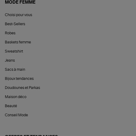
MODE FEMME
Choisi pour vous
Best-Sellers
Robes
Baskets femme
Sweatshirt
Jeans
Sacs à main
Bijoux tendances
Doudounes et Parkas
Maison déco
Beauté
Conseil Mode