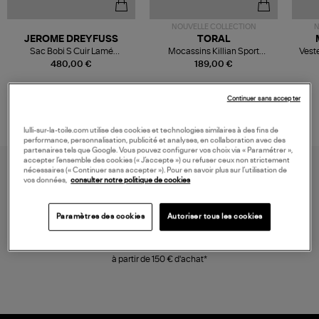
NOUVELLE COLLECTION
N
JEROME DREYFUSS
TORAL
Sac Bobi S Cuir Lamé
Mocassins Killian Sport
Veste
Champagne
Mousse
480,00 €
189,00 €
Continuer sans accepter
lulli-sur-la-toile.com utilise des cookies et technologies similaires à des fins de
performance, personnalisation, publicité et analyses, en collaboration avec des
partenaires tels que Google. Vous pouvez configurer vos choix via « Paramétrer »,
accepter l’ensemble des cookies (« J’accepte ») ou refuser ceux non strictement
nécessaires (« Continuer sans accepter »). Pour en savoir plus sur l’utilisation de
vos données,
consulter notre politique de cookies
Paramètres des cookies
Autoriser tous les cookies
LIVRAISON GRATUITE
à partir de 150 € d'achat*