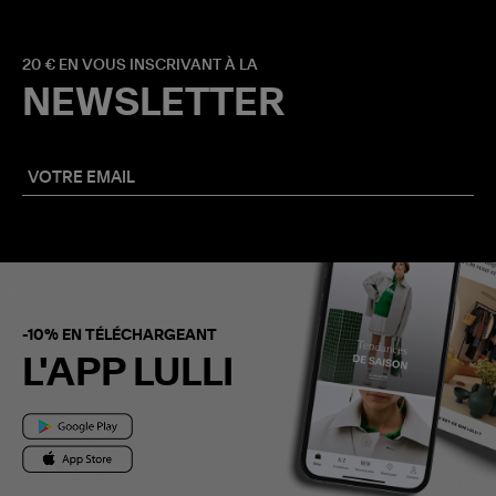
20 € EN VOUS INSCRIVANT À LA
NEWSLETTER
-10% EN TÉLÉCHARGEANT
L'APP LULLI