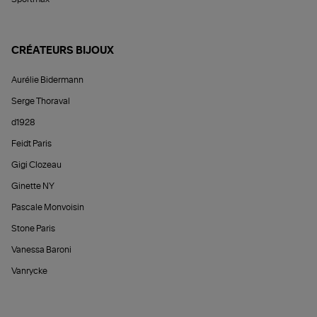
CRÉATEURS BIJOUX
Aurélie Bidermann
Serge Thoraval
d1928
Feidt Paris
Gigi Clozeau
Ginette NY
Pascale Monvoisin
Stone Paris
Vanessa Baroni
Vanrycke