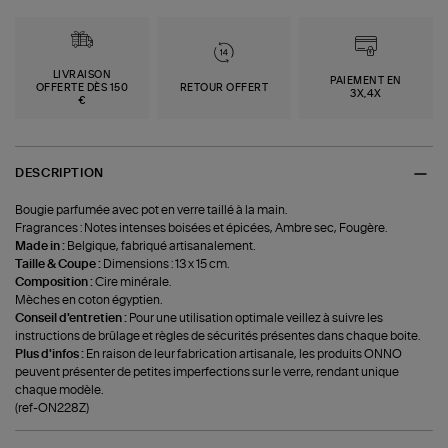
LIVRAISON
PAIEMENT EN
OFFERTE DÈS 150
RETOUR OFFERT
3X,4X
€
DESCRIPTION
Bougie parfumée avec pot en verre taillé à la main.
Fragrances : Notes intenses boisées et épicées, Ambre sec, Fougère.
Made in :
Belgique, fabriqué artisanalement.
Taille & Coupe :
Dimensions : 13 x 15 cm.
Composition :
Cire minérale.
Mèches en coton égyptien.
Conseil d'entretien :
Pour une utilisation optimale veillez à suivre les
instructions de brûlage et règles de sécurités présentes dans chaque boite.
Plus d'infos :
En raison de leur fabrication artisanale, les produits ONNO
peuvent présenter de petites imperfections sur le verre, rendant unique
chaque modèle.
(ref-ON228Z)