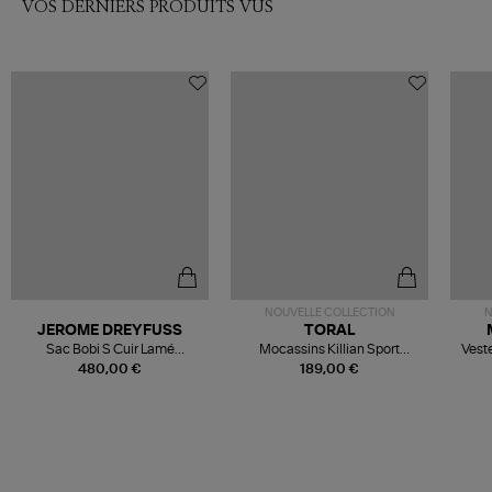
VOS DERNIERS PRODUITS VUS
NOUVELLE COLLECTION
N
JEROME DREYFUSS
TORAL
Sac Bobi S Cuir Lamé
Mocassins Killian Sport
Veste
Champagne
Mousse
480,00 €
189,00 €