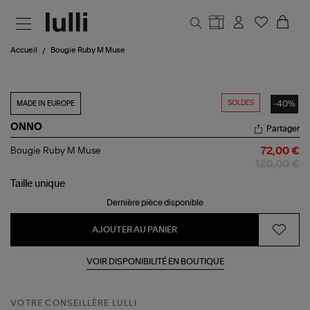
Aller au contenu principal
Accueil
Bougie Ruby M Muse
SOLDES
-40%
MADE IN EUROPE
ONNO
Partager
Bougie
Bougie Ruby M Muse
72,00 €
Ruby
120,00 €
M
Muse
Taille
unique
Dernière pièce disponible
AJOUTER AU PANIER
VOIR DISPONIBILITÉ EN BOUTIQUE
VOTRE CONSEILLÈRE LULLI