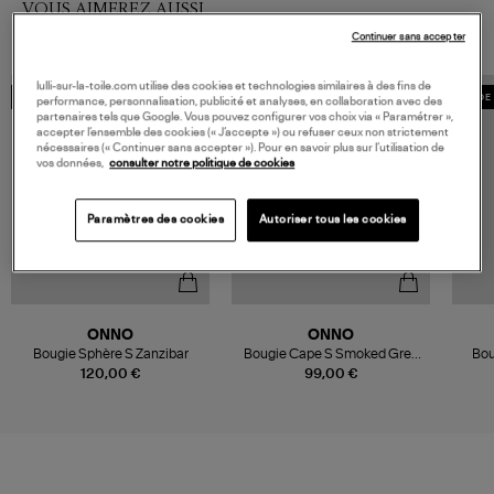
VOUS AIMEREZ AUSSI
Continuer sans accepter
lulli-sur-la-toile.com utilise des cookies et technologies similaires à des fins de
MADE IN EUROPE
MADE IN EUROPE
MADE 
performance, personnalisation, publicité et analyses, en collaboration avec des
partenaires tels que Google. Vous pouvez configurer vos choix via « Paramétrer »,
accepter l’ensemble des cookies (« J’accepte ») ou refuser ceux non strictement
nécessaires (« Continuer sans accepter »). Pour en savoir plus sur l’utilisation de
vos données,
consulter notre politique de cookies
Paramètres des cookies
Autoriser tous les cookies
ONNO
ONNO
Bougie Sphère S Zanzibar
Bougie Cape S Smoked Grey
Bou
Muse
120,00 €
99,00 €