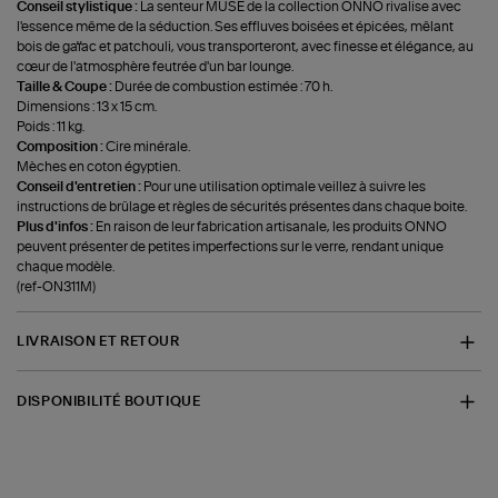
Conseil stylistique :
La senteur MUSE de la collection ONNO rivalise avec
l'essence même de la séduction. Ses effluves boisées et épicées, mêlant
bois de gaïac et patchouli, vous transporteront, avec finesse et élégance, au
cœur de l'atmosphère feutrée d'un bar lounge.
Taille & Coupe :
Durée de combustion estimée : 70 h.
Dimensions : 13 x 15 cm.
Poids : 11 kg.
Composition :
Cire minérale.
Mèches en coton égyptien.
Conseil d'entretien :
Pour une utilisation optimale veillez à suivre les
instructions de brûlage et règles de sécurités présentes dans chaque boite.
Plus d'infos :
En raison de leur fabrication artisanale, les produits ONNO
peuvent présenter de petites imperfections sur le verre, rendant unique
chaque modèle.
(ref-ON311M)
LIVRAISON ET RETOUR
DISPONIBILITÉ BOUTIQUE