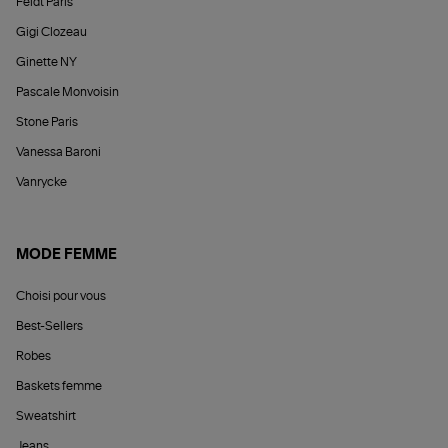
Feidt Paris
Gigi Clozeau
Ginette NY
Pascale Monvoisin
Stone Paris
Vanessa Baroni
Vanrycke
MODE FEMME
Choisi pour vous
Best-Sellers
Robes
Baskets femme
Sweatshirt
Jeans