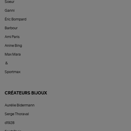
Soeur
Ganni
Éric Bompard
Barbour
Ami Paris
Anine Bing
Max Mara
&
Sportmax
CRÉATEURS BIJOUX
Aurélie Bidermann
Serge Thoraval
d1928