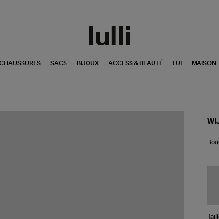
CHAUSSURES
SACS
BIJOUX
ACCESS & BEAUTÉ
LUI
MAISON
WI
Bo
Boug
St
Tro
Arc
Noi
70
Tail