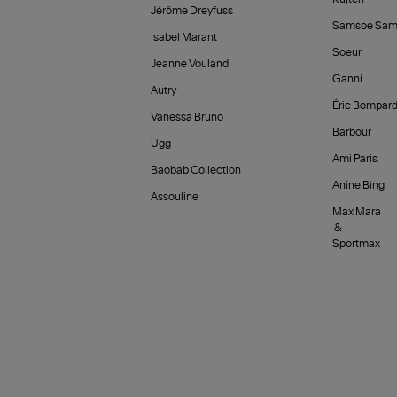
Jérôme Dreyfuss
Samsoe Sam
Isabel Marant
Soeur
Jeanne Vouland
Ganni
Autry
Éric Bompar
Vanessa Bruno
Barbour
Ugg
Ami Paris
Baobab Collection
Anine Bing
Assouline
Max Mara
&
Sportmax