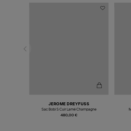
N
JEROME DREYFUSS
te
Sac Bobi S Cuir Lamé Champagne
M
480,00 €