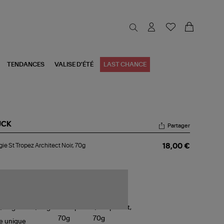
TENDANCES
VALISE D'ÉTÉ
LAST CHANCE
JCK
Partager
ugie
ie St Tropez Architect Noir, 70g
18,00 €
pez
hitect
r,
g
le
unique