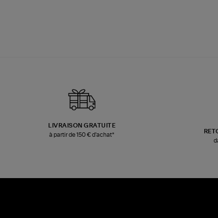
LIVRAISON GRATUITE
RET
à partir de 150 € d'achat*
d