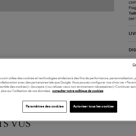
comb
Frag
Tail
(ref
LI
DI
Coll
Co
oile.com utilise des cookies et technologies similaires à des fins de performance, personnalisation, p
collaboration avec des partenaires tels que Google. Vous pouvez configurer vos choix via « Param
semble des cookies (« J’accepte ») ou refuser ceux non strictement nécessaires (« Continuer san
 plus sur l’utilisation de vos données,
consulter notre politique de cookies
Paramètres des cookies
Autoriser tous les cookies
TS VUS