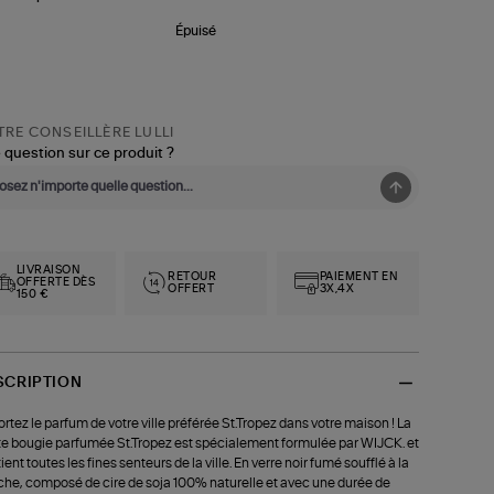
Épuisé
RE CONSEILLÈRE LULLI
 question sur ce produit ?
LIVRAISON
RETOUR
PAIEMENT EN
OFFERTE DÈS
OFFERT
3X,4X
150 €
SCRIPTION
rtez le parfum de votre ville préférée St.Tropez dans votre maison ! La
te bougie parfumée St.Tropez est spécialement formulée par WIJCK. et
ient toutes les fines senteurs de la ville. En verre noir fumé soufflé à la
he, composé de cire de soja 100% naturelle et avec une durée de