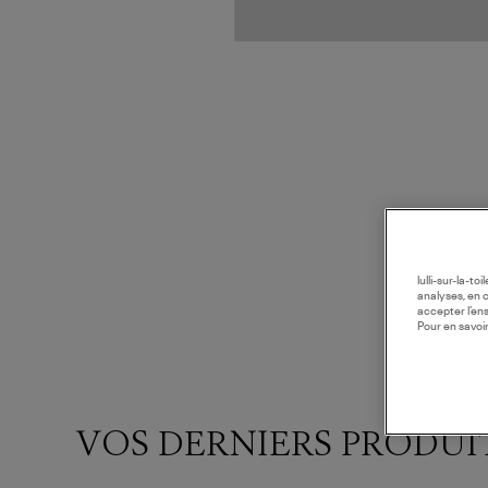
lulli-sur-la-t
analyses, en 
accepter l’en
Pour en savoir
VOS DERNIERS PRODUI