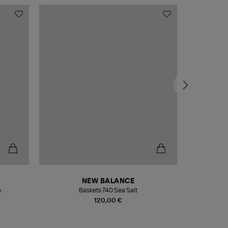
NEW BALANCE
e
Baskets 740 Sea Salt
Veste
120,00 €