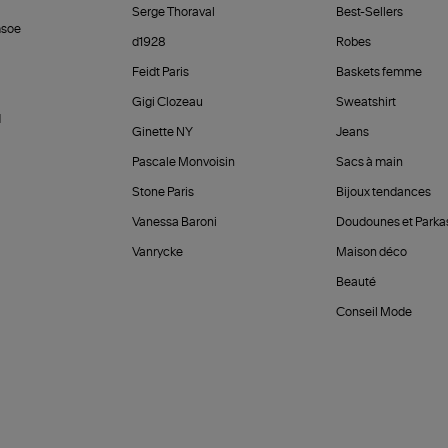
Serge Thoraval
Best-Sellers
soe
d1928
Robes
Feidt Paris
Baskets femme
Gigi Clozeau
Sweatshirt
d
Ginette NY
Jeans
Pascale Monvoisin
Sacs à main
Stone Paris
Bijoux tendances
Vanessa Baroni
Doudounes et Parka
Vanrycke
Maison déco
Beauté
Conseil Mode