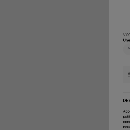
VOT
Une
DE
Appo
peti
cont
bouc