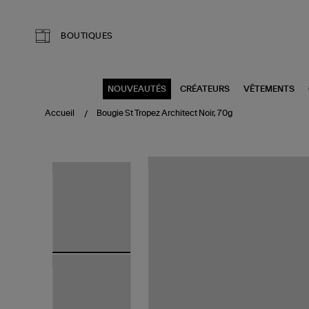
Aller au contenu principal
BOUTIQUES
NOUVEAUTÉS
CRÉATEURS
VÊTEMENTS
Accueil
Bougie St Tropez Architect Noir, 70g