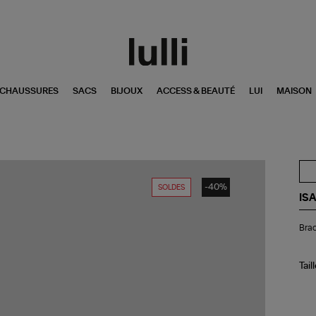
CHAUSSURES
SACS
BIJOUX
ACCESS & BEAUTÉ
LUI
MAISON
-40%
SOLDES
IS
Bra
Brac
Adr
Kak
Tail