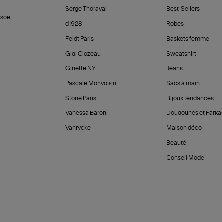
Serge Thoraval
Best-Sellers
soe
d1928
Robes
Feidt Paris
Baskets femme
Gigi Clozeau
Sweatshirt
d
Ginette NY
Jeans
Pascale Monvoisin
Sacs à main
Stone Paris
Bijoux tendances
Vanessa Baroni
Doudounes et Parka
Vanrycke
Maison déco
Beauté
Conseil Mode