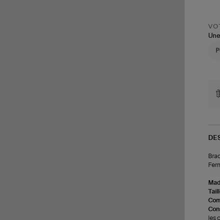
VOT
Une
DE
Brac
Ferm
Made
Tail
Com
Cons
les 