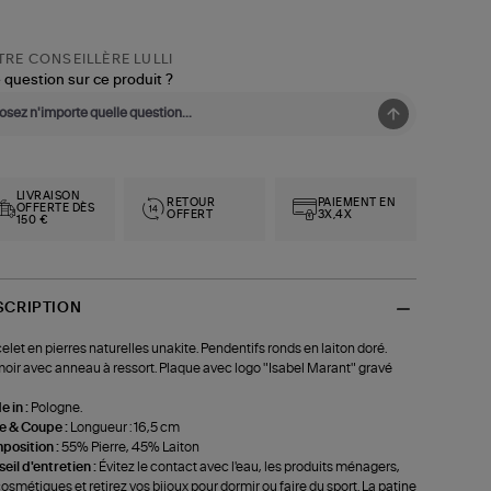
RE CONSEILLÈRE LULLI
 question sur ce produit ?
LIVRAISON
RETOUR
PAIEMENT EN
OFFERTE DÈS
OFFERT
3X,4X
150 €
SCRIPTION
elet en pierres naturelles unakite. Pendentifs ronds en laiton doré.
oir avec anneau à ressort. Plaque avec logo "Isabel Marant" gravé
 in :
Pologne.
le & Coupe :
Longueur : 16,5 cm
position :
55% Pierre, 45% Laiton
eil d'entretien :
Évitez le contact avec l'eau, les produits ménagers,
cosmétiques et retirez vos bijoux pour dormir ou faire du sport. La patine