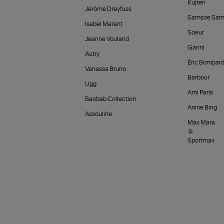
Kujten
Jérôme Dreyfuss
Samsoe Sam
Isabel Marant
Soeur
Jeanne Vouland
Ganni
Autry
Éric Bompar
Vanessa Bruno
Barbour
Ugg
Ami Paris
Baobab Collection
Anine Bing
Assouline
Max Mara
&
Sportmax