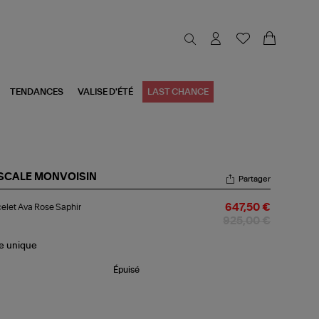
TENDANCES
VALISE D'ÉTÉ
LAST CHANCE
SCALE MONVOISIN
Partager
celet
elet Ava Rose Saphir
647,50 €
a
se
925,00 €
hir
le
unique
Épuisé