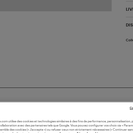
LI
DI
Coll
Co
oile.com utilise des cookies et technologies similaires à des fins de performance, personnalisation, p
collaboration avec des partenaires tels que Google. Vous pouvez configurer vos choix via « Param
semble des cookies (« J’accepte ») ou refuser ceux non strictement nécessaires (« Continuer san