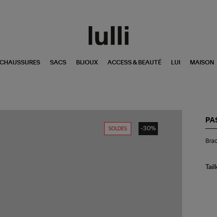
CHAUSSURES
SACS
BIJOUX
ACCESS & BEAUTÉ
LUI
MAISON
PA
-30%
SOLDES
Bra
Brac
Av
Ro
Sap
Tail