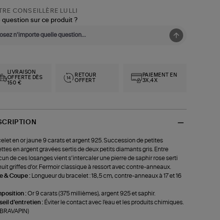
RE CONSEILLÈRE LULLI
 question sur ce produit ?
LIVRAISON
RETOUR
PAIEMENT EN
OFFERTE DÈS
OFFERT
3X,4X
150 €
SCRIPTION
elet en or jaune 9 carats et argent 925. Succession de petites
ttes en argent gravées sertis de deux petits diamants gris. Entre
un de ces losanges vient s’intercaler une pierre de saphir rose serti
huit griffes d’or. Fermoir classique à ressort avec contre-anneaux.
le & Coupe :
Longueur du bracelet : 18,5 cm, contre-anneaux à 17 et 16
position :
Or 9 carats (375 millièmes), argent 925 et saphir.
eil d'entretien :
Éviter le contact avec l'eau et les produits chimiques.
-BRAVAPIN)