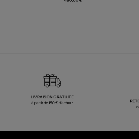
480,00 €
LIVRAISON GRATUITE
RET
à partir de 150 € d'achat*
d