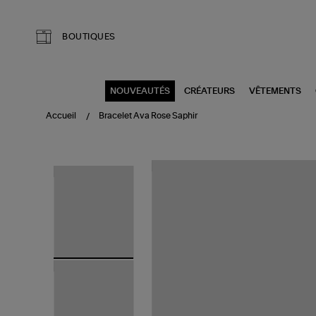
Aller au contenu principal
BOUTIQUES
NOUVEAUTÉS
CRÉATEURS
VÊTEMENTS
Accueil
Bracelet Ava Rose Saphir