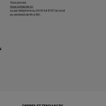
Vous pouvez
nous contacter ici
ou par téléphone au 04 91 44 61 67 du lundi
au vendredi de 9h à 18h.
N