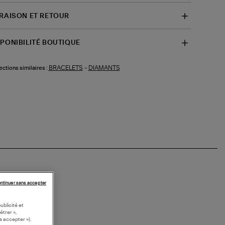
VRAISON ET RETOUR
SPONIBILITÉ BOUTIQUE
BRACELETS
-
DIAMANTS
ections similaires :
ntinuer sans accepter
ublicité et
étrer »,
s accepter »).