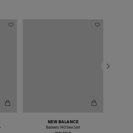
NEW BALANCE
e
Baskets 740 Sea Salt
Veste