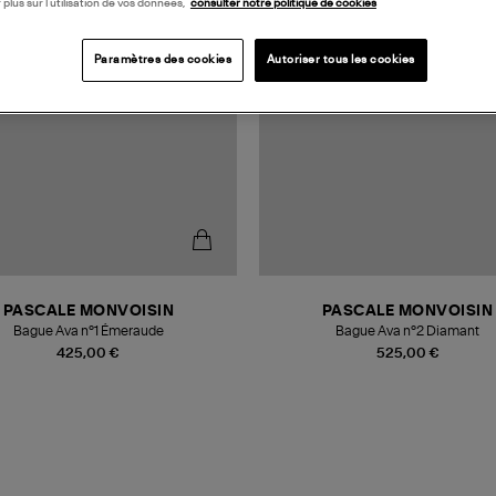
 plus sur l’utilisation de vos données,
consulter notre politique de cookies
Paramètres des cookies
Autoriser tous les cookies
PASCALE MONVOISIN
PASCALE MONVOISIN
Bague Ava n°1 Émeraude
Bague Ava n°2 Diamant
425,00 €
525,00 €