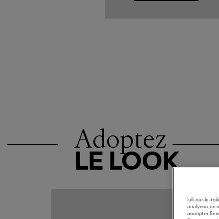
Adoptez
LE LOOK
lulli-sur-la-t
analyses, en 
accepter l’en