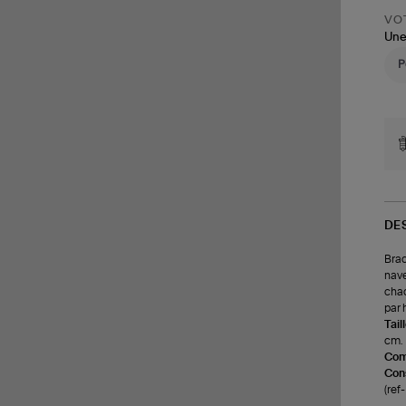
VOT
Une
DE
Brac
nave
chac
par 
Tail
cm.
Com
Cons
(ref