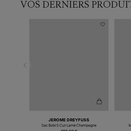
VOS DERNIERS PRODUI
N
JEROME DREYFUSS
te
Sac Bobi S Cuir Lamé Champagne
M