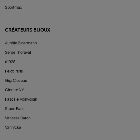
Sportmax
CRÉATEURS BIJOUX
Aurélie Bidermann
Serge Thoraval
d1928
Feidt Paris
Gigi Clozeau
Ginette NY
Pascale Monvoisin
Stone Paris
Vanessa Baroni
Vanrycke