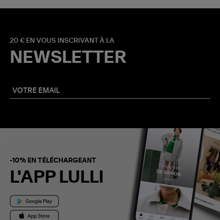
20 € EN VOUS INSCRIVANT À LA
NEWSLETTER
-10% EN TÉLÉCHARGEANT
L'APP LULLI