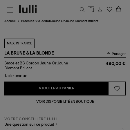
Aller au contenu principal
Accueil
Bracelet BB Cordon Jaune Or Jaune Diamant Brillant
MADE IN FRANCE
LA BRUNE & LA BLONDE
Partager
Bracelet
Bracelet BB Cordon Jaune Or Jaune
490,00 €
BB
Diamant Brillant
Cordon
Taille
unique
Jaune
Or
Jaune
AJOUTER AU PANIER
Diamant
Brillant
VOIR DISPONIBILITÉ EN BOUTIQUE
VOTRE CONSEILLÈRE LULLI
Une question sur ce produit ?