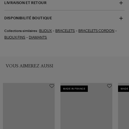
LIVRAISON ET RETOUR
DISPONIBILITÉ BOUTIQUE
-
-
-
BIJOUX
BRACELETS
BRACELETS CORDON
Collections similaires :
-
BIJOUX FINS
DIAMANTS
VOUS AIMEREZ AUSSI
MADE IN FRANCE
MADE 