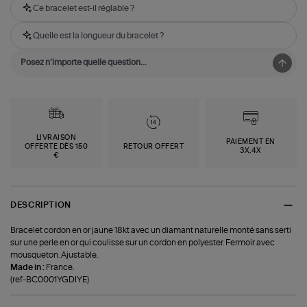
Ce bracelet est-il réglable ?
Quelle est la longueur du bracelet ?
LIVRAISON
PAIEMENT EN
OFFERTE DÈS 150
RETOUR OFFERT
3X,4X
€
DESCRIPTION
Bracelet cordon en or jaune 18kt avec un diamant naturelle monté sans serti
sur une perle en or qui coulisse sur un cordon en polyester. Fermoir avec
mousqueton. Ajustable.
Made in :
France.
(ref-BC0001YGDIYE)