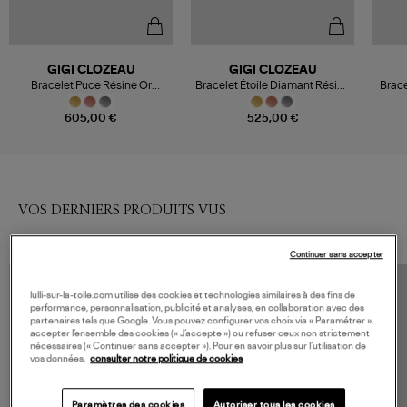
GIGI CLOZEAU
GIGI CLOZEAU
Bracelet Puce Résine Or
Bracelet Étoile Diamant Résine
Brace
Diamants
Or
605,00 €
525,00 €
VOS DERNIERS PRODUITS VUS
Continuer sans accepter
lulli-sur-la-toile.com utilise des cookies et technologies similaires à des fins de
performance, personnalisation, publicité et analyses, en collaboration avec des
partenaires tels que Google. Vous pouvez configurer vos choix via « Paramétrer »,
accepter l’ensemble des cookies (« J’accepte ») ou refuser ceux non strictement
nécessaires (« Continuer sans accepter »). Pour en savoir plus sur l’utilisation de
vos données,
consulter notre politique de cookies
Paramètres des cookies
Autoriser tous les cookies