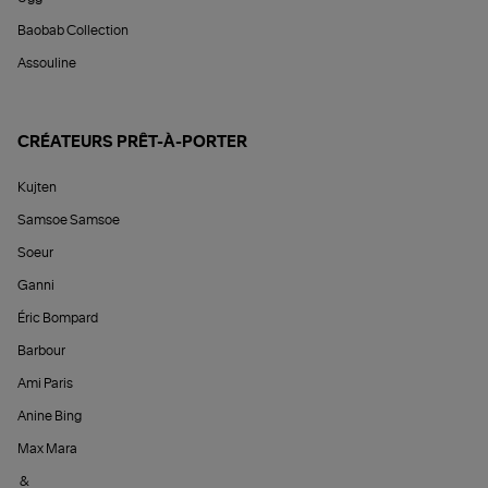
Baobab Collection
Assouline
CRÉATEURS PRÊT-À-PORTER
Kujten
Samsoe Samsoe
Soeur
Ganni
Éric Bompard
Barbour
Ami Paris
Anine Bing
Max Mara
&