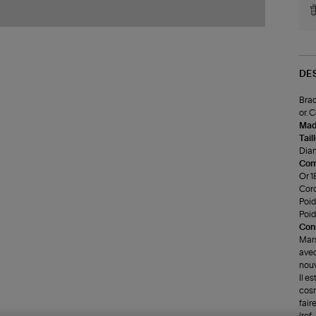
DE
Brac
or. 
Made
Tail
Diam
Com
Or 1
Cord
Poids
Poid
Cons
Mars
avec
nou
Il e
cosm
faire
(re