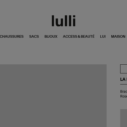
CHAUSSURES
SACS
BIJOUX
ACCESS & BEAUTÉ
LUI
MAISON
LA
Bra
Brac
BB
Ros
Di
Bri
Co
Ro
Or
Ro