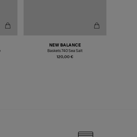
NEW BALANCE
e
Baskets 740 Sea Salt
Veste
120,00 €