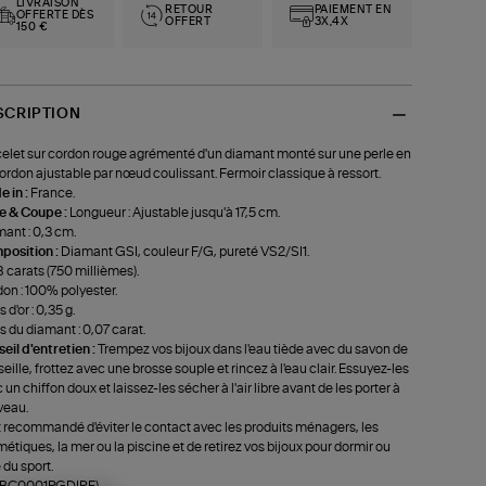
LIVRAISON
RETOUR
PAIEMENT EN
OFFERTE DÈS
OFFERT
3X,4X
150 €
SCRIPTION
elet sur cordon rouge agrémenté d'un diamant monté sur une perle en
Cordon ajustable par nœud coulissant. Fermoir classique à ressort.
 in :
France.
le & Coupe :
Longueur : Ajustable jusqu'à 17,5 cm.
ant : 0,3 cm.
position :
Diamant GSI, couleur F/G, pureté VS2/SI1.
8 carats (750 millièmes).
on : 100% polyester.
 d'or : 0,35 g.
s du diamant : 0,07 carat.
eil d'entretien :
Trempez vos bijoux dans l'eau tiède avec du savon de
eille, frottez avec une brosse souple et rincez à l'eau clair. Essuyez-les
 un chiffon doux et laissez-les sécher à l'air libre avant de les porter à
veau.
st recommandé d'éviter le contact avec les produits ménagers, les
étiques, la mer ou la piscine et de retirez vos bijoux pour dormir ou
 du sport.
f-BC0001PGDIRE)