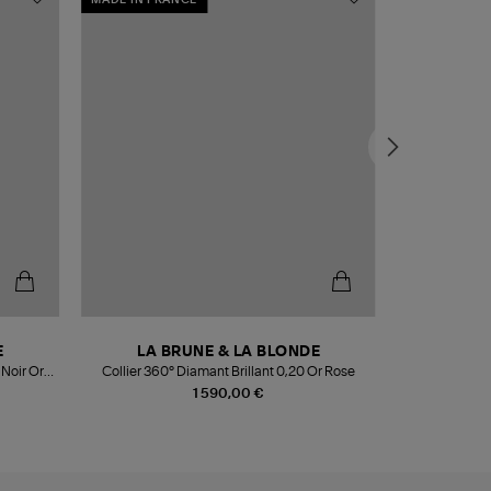
E
LA BRUNE & LA BLONDE
LA B
 Noir Or
Collier 360° Diamant Brillant 0,20 Or Rose
Collier 360°
1 590,00 €