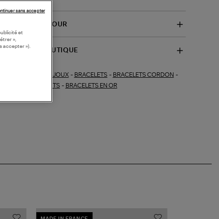
ntinuer sans accepter
VRAISON ET RETOUR
ublicité et
étrer »,
s accepter »).
SPONIBILITÉ BOUTIQUE
BIJOUX
-
BRACELETS
-
BRACELETS CORDON
-
ections similaires :
OUX FINS
-
DIAMANTS
-
BRACELETS EN OR
MADE IN FRANCE
MADE IN FRA