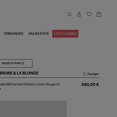
TENDANCES
VALISE D'ÉTÉ
LAST CHANCE
MADE IN FRANCE
 BRUNE & LA BLONDE
Partager
celet
elet BB Diamant Brillant Cordon Rouge Or
490,00 €
e
amant
llant
rdon
uge
se