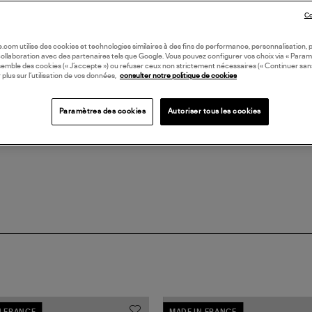
Co
LI
oile.com utilise des cookies et technologies similaires à des fins de performance, personnalisation, p
collaboration avec des partenaires tels que Google. Vous pouvez configurer vos choix via « Param
semble des cookies (« J’accepte ») ou refuser ceux non strictement nécessaires (« Continuer san
DI
 plus sur l’utilisation de vos données,
consulter notre politique de cookies
Coll
Paramètres des cookies
Autoriser tous les cookies
BIJ
N FRANCE
MADE IN FRANCE