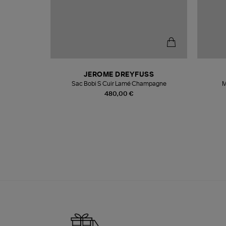
N
JEROME DREYFUSS
te
Sac Bobi S Cuir Lamé Champagne
M
480,00 €