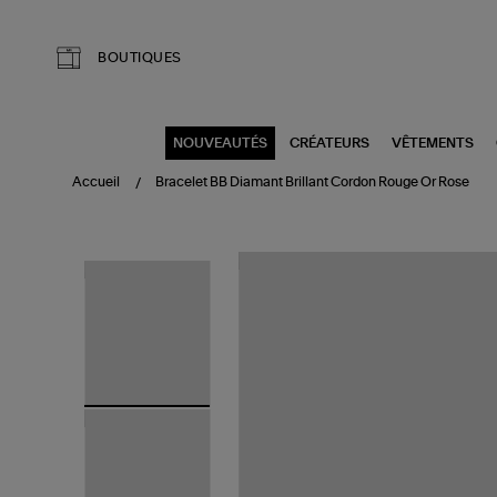
Aller au contenu principal
BOUTIQUES
NOUVEAUTÉS
CRÉATEURS
VÊTEMENTS
Accueil
Bracelet BB Diamant Brillant Cordon Rouge Or Rose