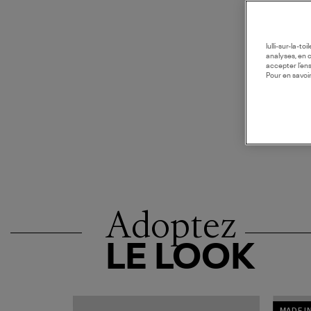
lulli-sur-la-t
analyses, en 
accepter l’en
Pour en savoir
Adoptez
LE LOOK
MADE I