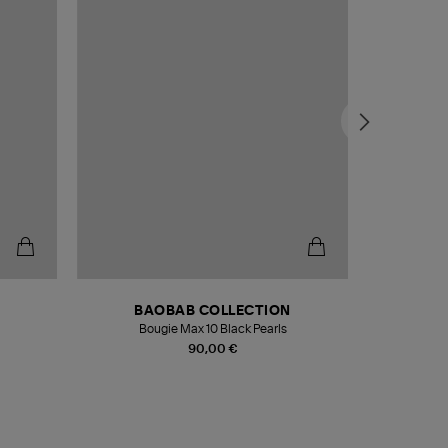
BAOBAB COLLECTION
Bougie Max 10 Black Pearls
Paréo Fou
90,00 €