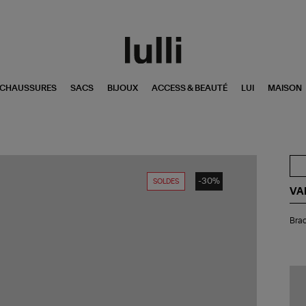
CHAUSSURES
SACS
BIJOUX
ACCESS & BEAUTÉ
LUI
MAISON
-30%
SOLDES
VA
Bra
Brac
Be
Lav