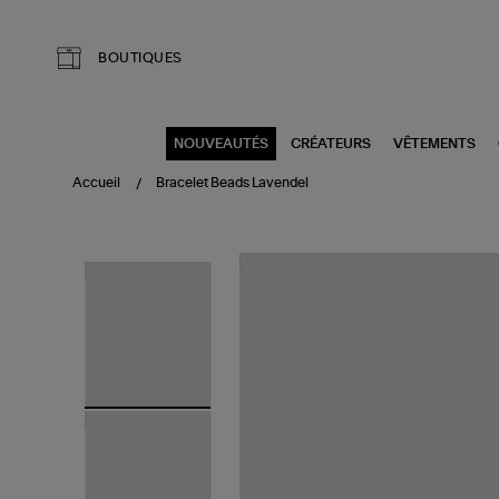
Aller au contenu principal
BOUTIQUES
NOUVEAUTÉS
CRÉATEURS
VÊTEMENTS
Accueil
Bracelet Beads Lavendel