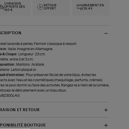
LIVRAISON
RETOUR
PAIEMENT EN
OFFERTE DÈS
OFFERT
3X,4X
150 €
SCRIPTION
elet lavande à perles. Fermoir classique à ressort.
 in :
Italie. Imaginé en Allemagne.
le & Coupe :
Longueur : 23 cm.
ètre : entre 2 et 3 cm.
position :
Maillons : Acétate.
llerie : Laiton plaqué or.
eil d'entretien :
Pour préserver l'éclat de votre bijou, évitez les
acts avec l’eau et les cosmétiques (maquillage, parfums, crèmes).
rez-le pour dormir ou faire des activités. Rangez-le à l'abri de la lumière,
ettoyez-le délicatement avec un tissu doux.
f-VB2300LAV)
VRAISON ET RETOUR
SPONIBILITÉ BOUTIQUE