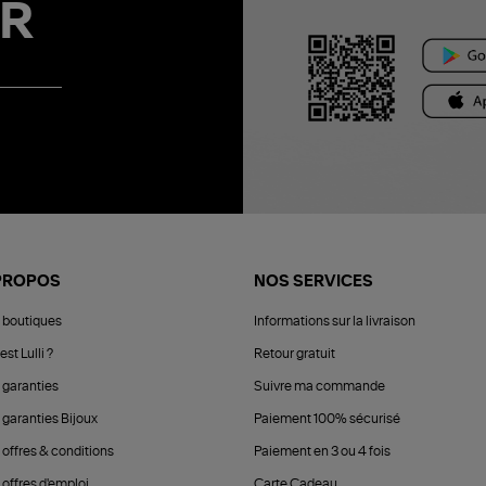
R
PROPOS
NOS SERVICES
 boutiques
Informations sur la livraison
est Lulli ?
Retour gratuit
 garanties
Suivre ma commande
 garanties Bijoux
Paiement 100% sécurisé
 offres & conditions
Paiement en 3 ou 4 fois
offres d'emploi
Carte Cadeau