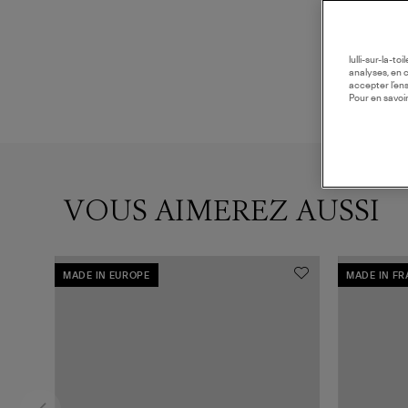
lulli-sur-la-t
analyses, en 
accepter l’en
Pour en savoir
VOUS AIMEREZ AUSSI
MADE IN EUROPE
MADE IN F