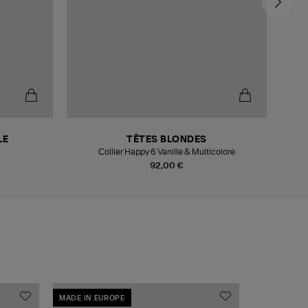
LE
TÊTES BLONDES
Collier Happy 6 Vanille & Multicolore
92,00 €
MADE IN EUROPE
MADE IN EU