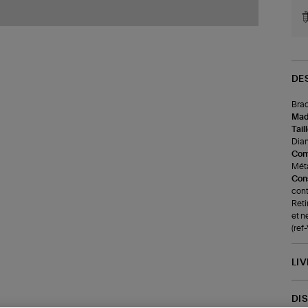
DE
Brac
Made
Tail
Diam
Com
Méta
Cons
cont
Reti
et n
(re
LI
DI