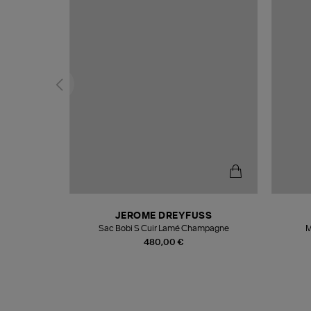
T
JEROME DREYFUSS
k
Sac Bobi S Cuir Lamé Champagne
M
480,00 €