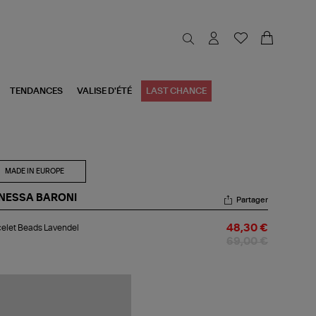
TENDANCES
VALISE D'ÉTÉ
LAST CHANCE
MADE IN EUROPE
NESSA BARONI
Partager
celet
elet Beads Lavendel
48,30 €
ads
endel
69,00 €