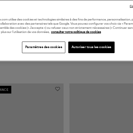
Co
Coll
oile.com utilise des cookies et technologies similaires à des fins de performance, personnalisation, p
collaboration avec des partenaires tels que Google. Vous pouvez configurer vos choix via « Param
semble des cookies (« J’accepte ») ou refuser ceux non strictement nécessaires (« Continuer san
 plus sur l’utilisation de vos données,
consulter notre politique de cookies
Paramètres des cookies
Autoriser tous les cookies
RANCE