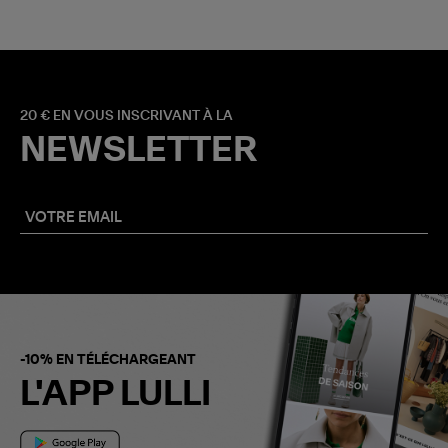
20 € EN VOUS INSCRIVANT À LA
NEWSLETTER
-10% EN TÉLÉCHARGEANT
L'APP LULLI