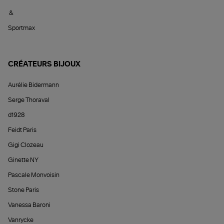
&
Sportmax
CRÉATEURS BIJOUX
Aurélie Bidermann
Serge Thoraval
d1928
Feidt Paris
Gigi Clozeau
Ginette NY
Pascale Monvoisin
Stone Paris
Vanessa Baroni
Vanrycke