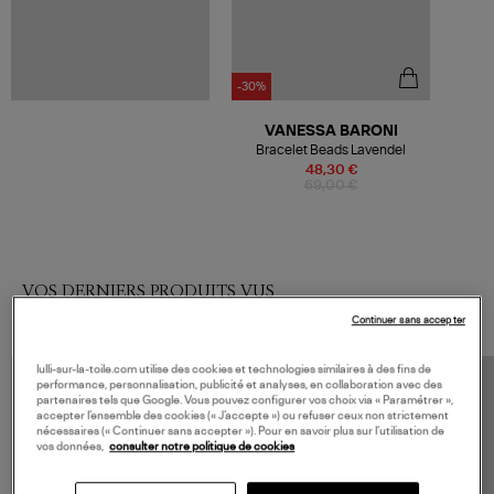
-30%
VANESSA BARONI
Bracelet Beads Lavendel
48,30 €
69,00 €
VOS DERNIERS PRODUITS VUS
Continuer sans accepter
lulli-sur-la-toile.com utilise des cookies et technologies similaires à des fins de
performance, personnalisation, publicité et analyses, en collaboration avec des
partenaires tels que Google. Vous pouvez configurer vos choix via « Paramétrer »,
accepter l’ensemble des cookies (« J’accepte ») ou refuser ceux non strictement
nécessaires (« Continuer sans accepter »). Pour en savoir plus sur l’utilisation de
vos données,
consulter notre politique de cookies