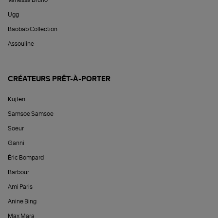
Vanessa Bruno
Ugg
Baobab Collection
Assouline
CRÉATEURS PRÊT-À-PORTER
Kujten
Samsoe Samsoe
Soeur
Ganni
Éric Bompard
Barbour
Ami Paris
Anine Bing
Max Mara