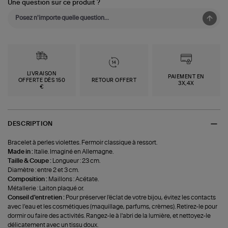
Une question sur ce produit ?
LIVRAISON
PAIEMENT EN
OFFERTE DÈS 150
RETOUR OFFERT
3X,4X
€
DESCRIPTION
Bracelet à perles violettes. Fermoir classique à ressort.
Made in :
Italie. Imaginé en Allemagne.
Taille & Coupe :
Longueur : 23 cm.
Diamètre : entre 2 et 3 cm.
Composition :
Maillons : Acétate.
Métallerie : Laiton plaqué or.
Conseil d'entretien :
Pour préserver l'éclat de votre bijou, évitez les contacts
avec l’eau et les cosmétiques (maquillage, parfums, crèmes). Retirez-le pour
dormir ou faire des activités. Rangez-le à l'abri de la lumière, et nettoyez-le
délicatement avec un tissu doux.