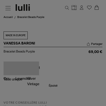
Aller au contenu principal
Accueil
Bracelet Beads Purple
MADE IN EUROPE
VANESSA BARONI
Partager
Bracelet
Bracelet Beads Purple
69,00 €
Beads
Purple
Taille
unique
Épuisé
VOTRE CONSEILLÈRE LULLI