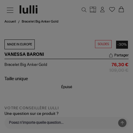
Aller au contenu principal
Accueil
Bracelet Big Anker Gold
SOLDES
-30%
MADE IN EUROPE
VANESSA BARONI
Partager
Bracelet
Bracelet Big Anker Gold
76,30 €
Big
109,00 €
Anker
Gold
Taille
unique
Épuisé
VOTRE CONSEILLÈRE LULLI
Une question sur ce produit ?