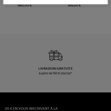
Sac Bobi S Cuir Lamé
Mocassins Killian Sport
Champagne
Mousse
480,00 €
189,00 €
LIVRAISON GRATUITE
à partir de 150 € d'achat*
20 € EN VOUS INSCRIVANT À LA