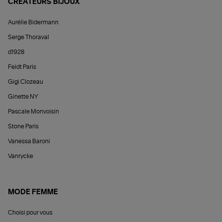
CRÉATEURS BIJOUX
Aurélie Bidermann
Serge Thoraval
d1928
Feidt Paris
Gigi Clozeau
Ginette NY
Pascale Monvoisin
Stone Paris
Vanessa Baroni
Vanrycke
MODE FEMME
Choisi pour vous