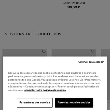
Collier Polo Gold
119,00 €
VOS DERNIERS PRODUITS VUS
Continuer sans accepter
lulli-sur-la-toile.com utilise des cookies et technologies similaires à des fins de
performance, personnalisation, publicité et analyses, en collaboration avec des
partenaires tels que Google. Vous pouvez configurer vos choix via « Paramétrer »,
accepter l’ensemble des cookies (« J’accepte ») ou refuser ceux non strictement
nécessaires (« Continuer sans accepter »). Pour en savoir plus sur l’utilisation de
vos données,
consulter notre politique de cookies
Paramètres des cookies
Autoriser tous les cookies
NOUVELLE COLLECTION
N
JEROME DREYFUSS
TORAL