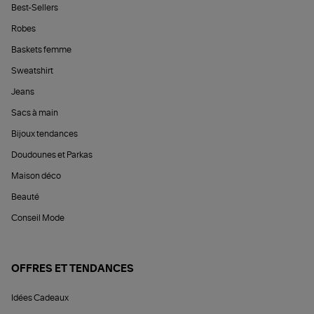
Best-Sellers
Robes
Baskets femme
Sweatshirt
Jeans
Sacs à main
Bijoux tendances
Doudounes et Parkas
Maison déco
Beauté
Conseil Mode
OFFRES ET TENDANCES
Idées Cadeaux