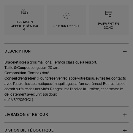
LIVRAISON
PAIEMENT EN
OFFERTE DÈS 150
RETOUR OFFERT
3X,4X
€
DESCRIPTION
Bracelet doré à gros maillons. Fermoir classique à ressort.
Taille & Coupe :
Longueur : 20 cm.
Composition :
Tombak doré.
Conseil d'entretien :
Pour préserver l'éclat de votre bijou, évitez les contacts
avec l’eau et les cosmétiques (maquillage, parfums, crèmes). Retirez-le pour
dormir ou faire des activités. Rangez-le à l'abri de la lumière, et nettoyez-le
délicatement avec un tissu doux.
(ref-VB2205GOL)
LIVRAISON ET RETOUR
DISPONIBILITÉ BOUTIQUE