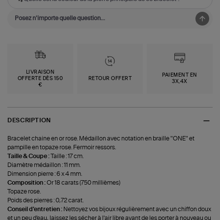
LIVRAISON
PAIEMENT EN
OFFERTE DÈS 150
RETOUR OFFERT
3X,4X
€
DESCRIPTION
Bracelet chaine en or rose. Médaillon avec notation en braille "ONE" et
pampille en topaze rose. Fermoir ressors.
Taille & Coupe :
Taille : 17 cm.
Diamètre médaillon : 11 mm.
Dimension pierre : 6 x 4 mm.
Composition :
Or 18 carats (750 millièmes)
Topaze rose.
Poids des pierres : 0,72 carat.
Conseil d'entretien :
Nettoyez vos bijoux régulièrement avec un chiffon doux
et un peu d'eau, laissez les sécher à l'air libre avant de les porter à nouveau ou