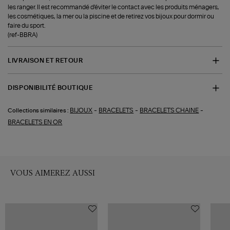
les ranger. Il est recommandé d'éviter le contact avec les produits ménagers,
les cosmétiques, la mer ou la piscine et de retirez vos bijoux pour dormir ou
faire du sport.
(ref-BBRA)
LIVRAISON ET RETOUR
DISPONIBILITÉ BOUTIQUE
-
-
-
BIJOUX
BRACELETS
BRACELETS CHAINE
Collections similaires :
BRACELETS EN OR
VOUS AIMEREZ AUSSI