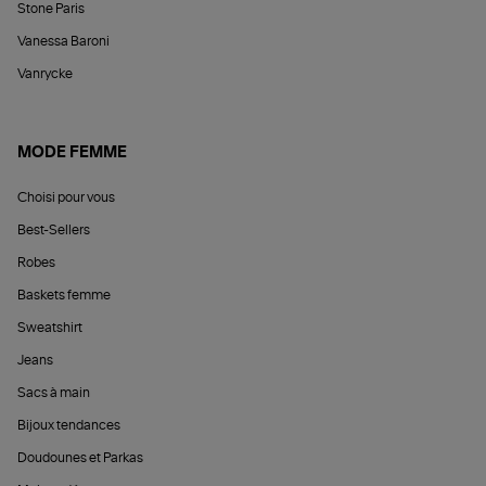
Stone Paris
Vanessa Baroni
Vanrycke
MODE FEMME
Choisi pour vous
Best-Sellers
Robes
Baskets femme
Sweatshirt
Jeans
Sacs à main
Bijoux tendances
Doudounes et Parkas