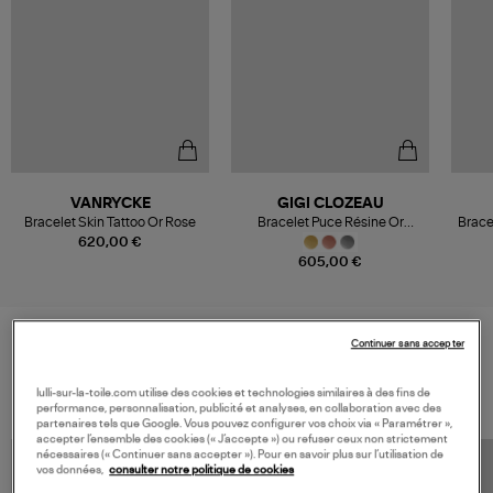
VANRYCKE
GIGI CLOZEAU
Bracelet Skin Tattoo Or Rose
Bracelet Puce Résine Or
Brace
Diamants
620,00 €
605,00 €
Continuer sans accepter
VOS DERNIERS PRODUITS VUS
lulli-sur-la-toile.com utilise des cookies et technologies similaires à des fins de
performance, personnalisation, publicité et analyses, en collaboration avec des
partenaires tels que Google. Vous pouvez configurer vos choix via « Paramétrer »,
accepter l’ensemble des cookies (« J’accepte ») ou refuser ceux non strictement
nécessaires (« Continuer sans accepter »). Pour en savoir plus sur l’utilisation de
vos données,
consulter notre politique de cookies