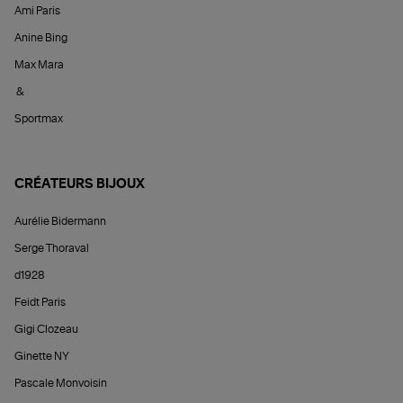
Ami Paris
Anine Bing
Max Mara
&
Sportmax
CRÉATEURS BIJOUX
Aurélie Bidermann
Serge Thoraval
d1928
Feidt Paris
Gigi Clozeau
Ginette NY
Pascale Monvoisin