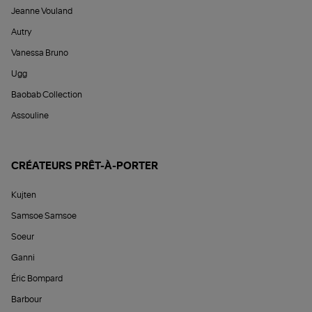
Jeanne Vouland
Autry
Vanessa Bruno
Ugg
Baobab Collection
Assouline
CRÉATEURS PRÊT-À-PORTER
Kujten
Samsoe Samsoe
Soeur
Ganni
Éric Bompard
Barbour