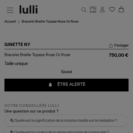
Aller au contenu principal
Accueil
Bracelet Braille Topaze Rose Or Rose
GINETTE NY
Partager
Bracelet
Bracelet Braille Topaze Rose Or Rose
750,00 €
Braille
Topaze
Taille
unique
Rose
Épuisé
Or
Rose
ÊTRE ALERTÉ
VOTRE CONSEILLÈRE LULLI
Une question sur ce produit ?
Quelle est la signification de la notation braille sur le médaillon ?
Quelle est la couleur de la pierre principale de ce bracelet ?