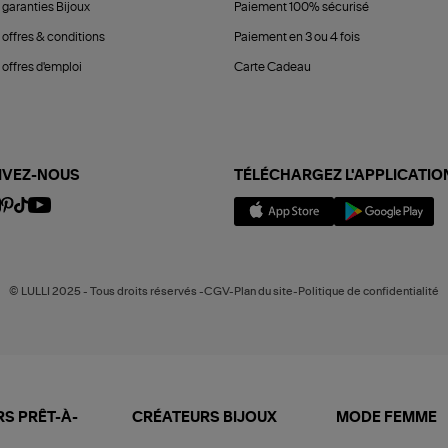
 garanties Bijoux
Paiement 100% sécurisé
 offres & conditions
Paiement en 3 ou 4 fois
offres d'emploi
Carte Cadeau
IVEZ-NOUS
TÉLÉCHARGEZ L'APPLICATIO
© LULLI 2025 - Tous droits réservés -CGV-Plan du site-Politique de confidentialité
S PRÊT-À-
CRÉATEURS BIJOUX
MODE FEMME