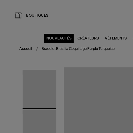
Aller au contenu principal
BOUTIQUES
NOUVEAUTÉS
CRÉATEURS
VÊTEMENTS
Accueil
Bracelet Brazilia Coquillage Purple Turquoise