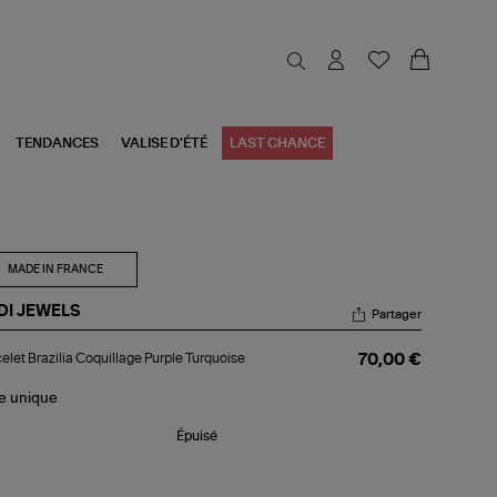
TENDANCES
VALISE D'ÉTÉ
LAST CHANCE
MADE IN FRANCE
DI JEWELS
Partager
celet
elet Brazilia Coquillage Purple Turquoise
70,00 €
zilia
uillage
ple
le
unique
quoise
Épuisé