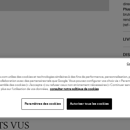
dire
Plus
brut
rend
(re
LI
DI
Co
Coll
oile.com utilise des cookies et technologies similaires à des fins de performance, personnalisation, p
collaboration avec des partenaires tels que Google. Vous pouvez configurer vos choix via « Param
semble des cookies (« J’accepte ») ou refuser ceux non strictement nécessaires (« Continuer san
 plus sur l’utilisation de vos données,
consulter notre politique de cookies
Paramètres des cookies
Autoriser tous les cookies
TS VUS