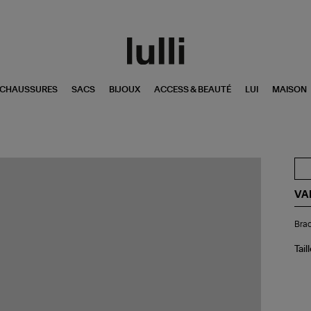
CHAUSSURES
SACS
BIJOUX
ACCESS & BEAUTÉ
LUI
MAISON
VA
Bra
Brac
Bra
Coq
Pur
Tail
Tur