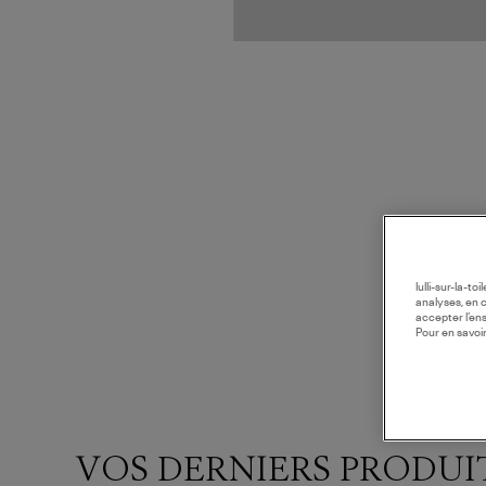
lulli-sur-la-t
analyses, en 
accepter l’en
Pour en savoir
VOS DERNIERS PRODUI