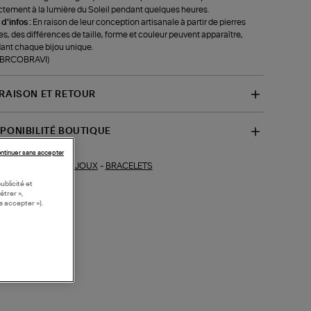
ctement à la lumière du Soleil pendant quelques heures.
 d'infos :
En raison de leur conception artisanale à partir de pierres
es, des différences de taille, forme et couleur peuvent apparaître,
ant chaque bijou unique.
f-BRCOBRAVI)
VRAISON ET RETOUR
SPONIBILITÉ BOUTIQUE
ntinuer sans accepter
BIJOUX
-
BRACELETS
ections similaires :
ublicité et
étrer »,
s accepter »).