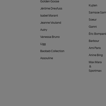
Golden Goose
Kujten
Jérôme Dreyfuss
Samsoe Sam
Isabel Marant
Soeur
Jeanne Vouland
Ganni
Autry
Éric Bompar
Vanessa Bruno
Barbour
Ugg
Ami Paris
Baobab Collection
Anine Bing
Assouline
Max Mara
&
Sportmax