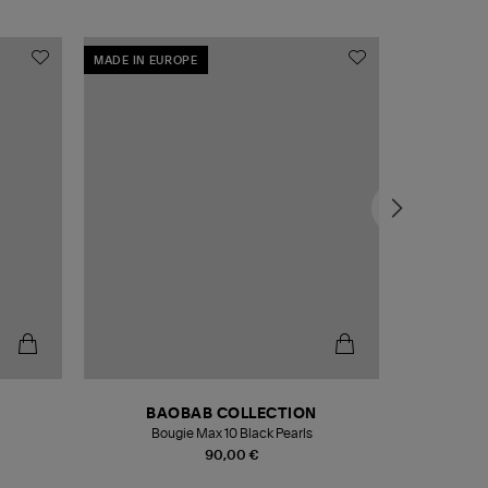
MADE IN EUROPE
MADE IN EU
BAOBAB COLLECTION
Bougie Max 10 Black Pearls
Paréo Fou
90,00 €