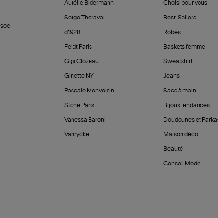
Aurélie Bidermann
Choisi pour vous
Serge Thoraval
Best-Sellers
soe
d1928
Robes
Feidt Paris
Baskets femme
Gigi Clozeau
Sweatshirt
d
Ginette NY
Jeans
Pascale Monvoisin
Sacs à main
Stone Paris
Bijoux tendances
Vanessa Baroni
Doudounes et Parka
Vanrycke
Maison déco
Beauté
Conseil Mode