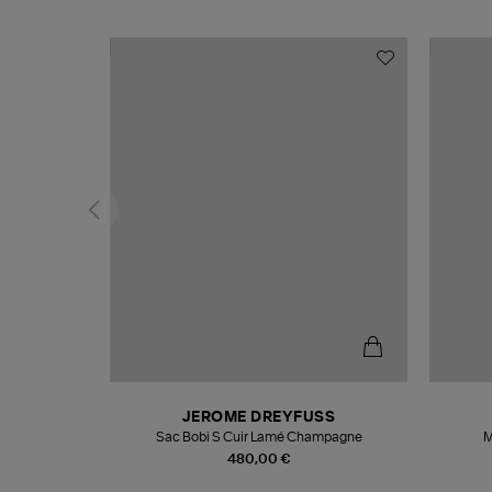
T
JEROME DREYFUSS
k
Sac Bobi S Cuir Lamé Champagne
M
480,00 €