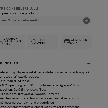
RE CONSEILLÈRE LULLI
 question sur ce produit ?
LIVRAISON
RETOUR
PAIEMENT EN
OFFERTE DÈS
OFFERT
3X,4X
150 €
SCRIPTION
elet en coquillages violet et pierres de turquoise. Fermoir classique à
ort avec chaînette de réglage.
 in :
Marseille, France.
le & Coupe :
Longueur : 20,5 cm, chaînette de réglage à 17 cm.
position :
Doré, finitions gold filled.
illage violet, Turquoise du Nevada, Hématite.
eil d'entretien :
Évitez les contacts avec l’eau et les produits
étiques qui pourraient altérer votre bijou.
ez à recharger énergétiquement vos pierres en les exposant