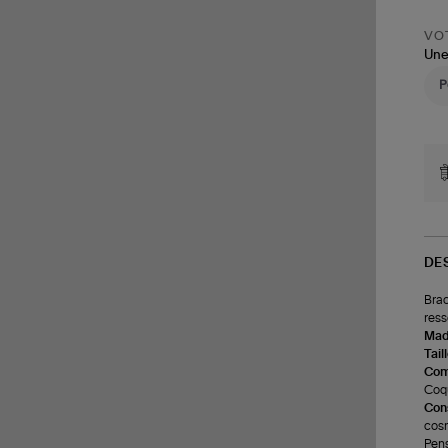
VOT
Une
DE
Brac
ress
Made
Tail
Com
Coqu
Cons
cosm
Pens