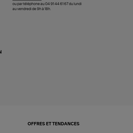
ou par téléphone au 04 91 44 61 67 du lundi
au vendredi de 9h à 18h.
N
OFFRES ET TENDANCES