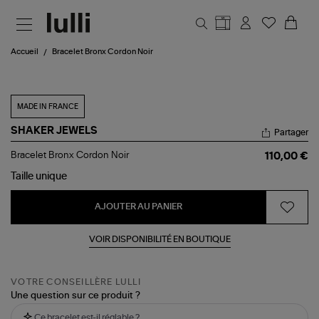
Aller au contenu principal
Accueil
Bracelet Bronx Cordon Noir
MADE IN FRANCE
SHAKER JEWELS
Partager
Bracelet
Bracelet Bronx Cordon Noir
110,00 €
Bronx
Cordon
Taille
unique
Noir
AJOUTER AU PANIER
VOIR DISPONIBILITÉ EN BOUTIQUE
VOTRE CONSEILLÈRE LULLI
Une question sur ce produit ?
Ce bracelet est-il réglable ?