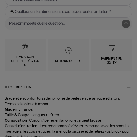
Quelles sont les dimensions exactes des perles en laiton ?
LIVRAISON
PAIEMENT EN
OFFERTE DÈS 150
RETOUR OFFERT
3X,4X
€
DESCRIPTION
Bracelet en cordon torsadé noir orné de perles en céramique et laiton.
Fermoir classique à ressort.
Made in :
France.
Taille & Coupe :
Longueur : 19 cm.
Composition :
Cordon / perles en laiton or et argent brossé
Conseil d'entretien :
Il est recommandé d'éviter le contact avec les produits
ménagers, les cosmétiques, la mer ou la piscine et de retirez vos bijoux pour
dormir ou faire du sport.