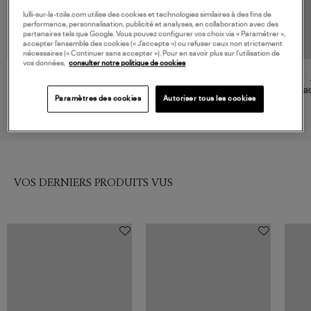
lulli-sur-la-toile.com utilise des cookies et technologies similaires à des fins de
performance, personnalisation, publicité et analyses, en collaboration avec des
partenaires tels que Google. Vous pouvez configurer vos choix via « Paramétrer »,
accepter l’ensemble des cookies (« J’accepte ») ou refuser ceux non strictement
nécessaires (« Continuer sans accepter »). Pour en savoir plus sur l’utilisation de
vos données,
consulter notre politique de cookies
ATELIER PAULIN
ATELIER PAULIN
Bracelet Cordon Lurex
Bracelet Cordon Lurex Happy
Bra
Paramètres des cookies
Autoriser tous les cookies
Bonheur Gold Filled
Gold Filled
175,00 €
175,00 €
VOS DERNIERS PRODUITS VUS