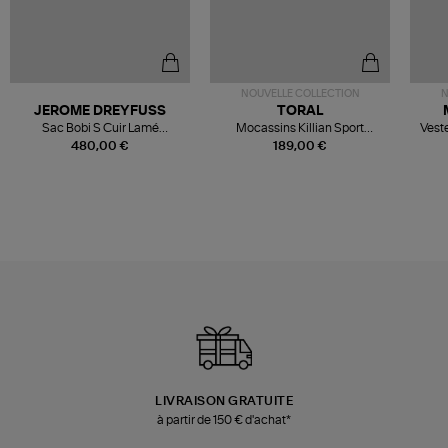
NOUVELLE COLLECTION
N
JEROME DREYFUSS
TORAL
Sac Bobi S Cuir Lamé
Mocassins Killian Sport
Veste
Champagne
Mousse
480,00 €
189,00 €
LIVRAISON GRATUITE
à partir de 150 € d'achat*