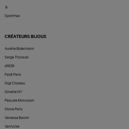
&
Sportmax
CRÉATEURS BIJOUX
Aurélie Bidermann
Serge Thoraval
d1928
Feidt Paris
Gigi Clozeau
Ginette NY
Pascale Monvoisin
Stone Paris
Vanessa Baroni
Vanrycke