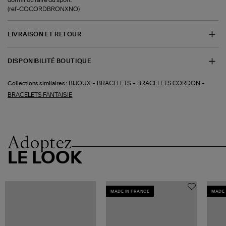
(ref-COCORDBRONXNO)
LIVRAISON ET RETOUR
DISPONIBILITÉ BOUTIQUE
-
-
-
BIJOUX
BRACELETS
BRACELETS CORDON
Collections similaires :
BRACELETS FANTAISIE
Adoptez
LE LOOK
MADE IN FRANCE
MADE 