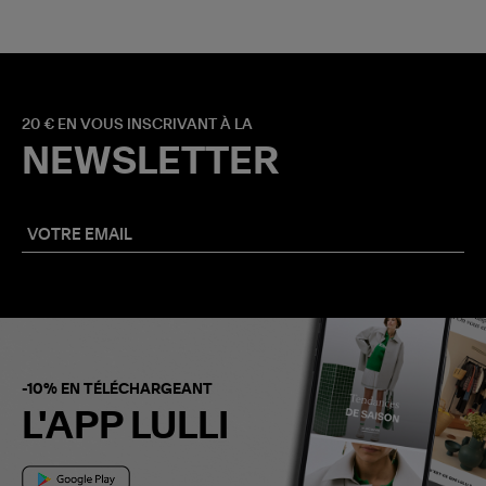
20 € EN VOUS INSCRIVANT À LA
NEWSLETTER
-10% EN TÉLÉCHARGEANT
L'APP LULLI