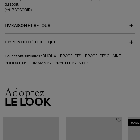
du sport.
(ref-B3CS001R)
LIVRAISON ET RETOUR
DISPONIBILITÉ BOUTIQUE
-
-
-
BIJOUX
BRACELETS
BRACELETS CHAINE
Collections similaires :
-
-
BIJOUX FINS
DIAMANTS
BRACELETS EN OR
Adoptez
LE LOOK
MADE 