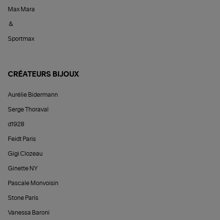
Max Mara
&
Sportmax
CRÉATEURS BIJOUX
Aurélie Bidermann
Serge Thoraval
d1928
Feidt Paris
Gigi Clozeau
Ginette NY
Pascale Monvoisin
Stone Paris
Vanessa Baroni