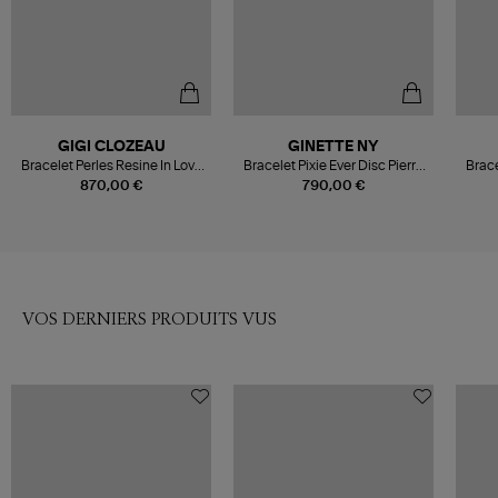
GIGI CLOZEAU
GINETTE NY
Bracelet Perles Resine In Love
Bracelet Pixie Ever Disc Pierre
Brace
Diamants Or
de Lune Blanche Or Rose
870,00 €
790,00 €
VOS DERNIERS PRODUITS VUS