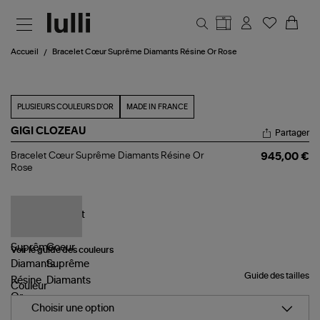
Aller au contenu principal
Accueil
Bracelet Cœur Suprême Diamants Résine Or Rose
PLUSIEURS COULEURS D'OR
MADE IN FRANCE
GIGI CLOZEAU
Partager
Bracelet
Bracelet Cœur Suprême Diamants Résine Or
945,00 €
Cœur
Rose
Suprême
Diamants
Résine
Or
Rose
Voir le guide des couleurs
Guide des tailles
Couleur
Choisir une option