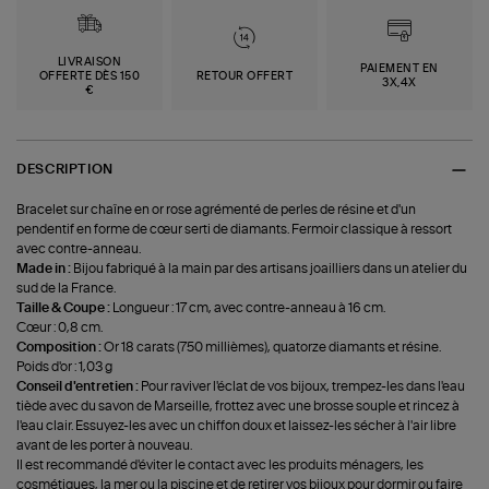
LIVRAISON
PAIEMENT EN
OFFERTE DÈS 150
RETOUR OFFERT
3X,4X
€
DESCRIPTION
Bracelet sur chaîne en or rose agrémenté de perles de résine et d'un
pendentif en forme de cœur serti de diamants. Fermoir classique à ressort
avec contre-anneau.
Made in :
Bijou fabriqué à la main par des artisans joailliers dans un atelier du
sud de la France.
Taille & Coupe :
Longueur : 17 cm, avec contre-anneau à 16 cm.
Cœur : 0,8 cm.
Composition :
Or 18 carats (750 millièmes), quatorze diamants et résine.
Poids d'or : 1,03 g
Conseil d'entretien :
Pour raviver l'éclat de vos bijoux, trempez-les dans l'eau
tiède avec du savon de Marseille, frottez avec une brosse souple et rincez à
l'eau clair. Essuyez-les avec un chiffon doux et laissez-les sécher à l'air libre
avant de les porter à nouveau.
Il est recommandé d'éviter le contact avec les produits ménagers, les
cosmétiques, la mer ou la piscine et de retirer vos bijoux pour dormir ou faire