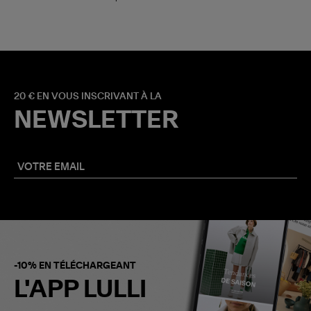
20 € EN VOUS INSCRIVANT À LA
NEWSLETTER
-10% EN TÉLÉCHARGEANT
L'APP LULLI