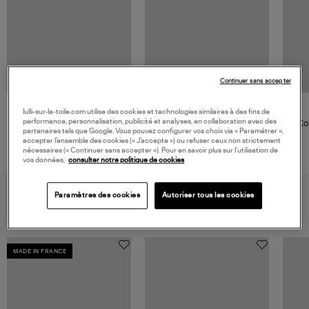
Continuer sans accepter
GIGI CLOZEAU
lulli-sur-la-toile.com utilise des cookies et technologies similaires à des fins de
performance, personnalisation, publicité et analyses, en collaboration avec des
Bracelet Perles Resine 17cm Or
Col
partenaires tels que Google. Vous pouvez configurer vos choix via « Paramétrer »,
accepter l’ensemble des cookies (« J’accepte ») ou refuser ceux non strictement
245,00 €
nécessaires (« Continuer sans accepter »). Pour en savoir plus sur l’utilisation de
vos données,
consulter notre politique de cookies
VOUS AIMEREZ AUSSI
Paramètres des cookies
Autoriser tous les cookies
MADE IN FRANCE