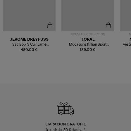
NOUVELLE COLLECTION
N
JEROME DREYFUSS
TORAL
Sac Bobi S Cuir Lamé
Mocassins Killian Sport
Veste
Champagne
Mousse
480,00 €
189,00 €
LIVRAISON GRATUITE
à partir de 150 € d'achat*