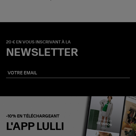
20 € EN VOUS INSCRIVANT À LA
NEWSLETTER
-10% EN TÉLÉCHARGEANT
L'APP LULLI