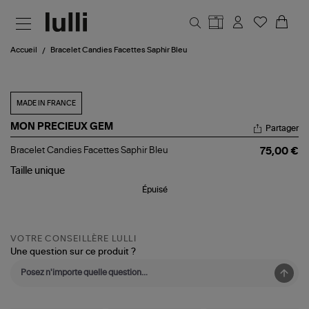
Aller au contenu principal
Accueil
Bracelet Candies Facettes Saphir Bleu
MADE IN FRANCE
MON PRECIEUX GEM
Partager
Bracelet
Bracelet Candies Facettes Saphir Bleu
75,00 €
Candies
Facettes
Taille
unique
Saphir
Épuisé
Bleu
VOTRE CONSEILLÈRE LULLI
Une question sur ce produit ?