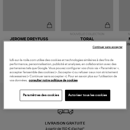
NOUVELLE COLLECTION
N
JEROME DREYFUSS
TORAL
Sac Bobi S Cuir Lamé
Mocassins Killian Sport
Veste
Continuer sans accepter
Champagne
Mousse
480,00 €
189,00 €
lulli-sur-la-toile.com utilise des cookies et technologies similaires à des fins de
performance, personnalisation, publicité et analyses, en collaboration avec des
partenaires tels que Google. Vous pouvez configurer vos choix via « Paramétrer »,
accepter l’ensemble des cookies (« J’accepte ») ou refuser ceux non strictement
nécessaires (« Continuer sans accepter »). Pour en savoir plus sur l’utilisation de
vos données,
consulter notre politique de cookies
Paramètres des cookies
Autoriser tous les cookies
LIVRAISON GRATUITE
à partir de 150 € d'achat*