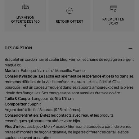
LIVRAISON
PAIEMENT EN
OFFERTE DÈS 150
RETOUR OFFERT
3X,4X
€
DESCRIPTION
Bracelet en cordon noir et saphir bleu. Fermoir et chaîne de réglage en argent
plaqué or.
Made in :
Fabriqué à la main à Marseille, France.
Conseil stylistique :
Le saphir est l'élément de l'espérance et de la foi dans les
moments difficiles de la vie. Il représente la stabilité et la fidélité. C'est
pourquoi il est un cadeau fréquent dans les rapports amoureux : c'est la pierre
idéale des fiançailles. Ses énergies apaisent aussi les états de colère.
Taille & Coupe :
Longueur : de 15 à 17.5 cm.
Composition :
Saphir.
Argent doré à l'or fin 18 carats (925 millièmes).
Conseil d'entretien :
Évitez les contacts avec l’eau et les produits
cosmétiques qui pourraient altérer votre bijou.
Plus d'infos :
Les bijoux Mon Précieux Gem sont fabriqués à partir de pierres
brutes et montés de façon artisanale, de légères différences de taille et de
couleur peuvent apparaître.