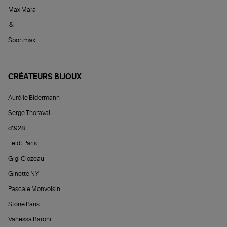
Max Mara
&
Sportmax
CRÉATEURS BIJOUX
Aurélie Bidermann
Serge Thoraval
d1928
Feidt Paris
Gigi Clozeau
Ginette NY
Pascale Monvoisin
Stone Paris
Vanessa Baroni