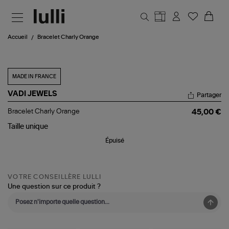
Aller au contenu principal
Accueil
Bracelet Charly Orange
MADE IN FRANCE
VADI JEWELS
Partager
Bracelet
Bracelet Charly Orange
45,00 €
Charly
Orange
Taille
unique
Épuisé
VOTRE CONSEILLÈRE LULLI
Une question sur ce produit ?