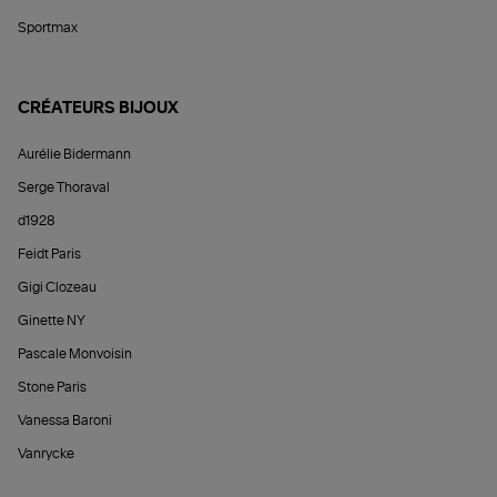
Sportmax
CRÉATEURS BIJOUX
Aurélie Bidermann
Serge Thoraval
d1928
Feidt Paris
Gigi Clozeau
Ginette NY
Pascale Monvoisin
Stone Paris
Vanessa Baroni
Vanrycke