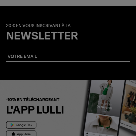
20 € EN VOUS INSCRIVANT À LA
NEWSLETTER
-10% EN TÉLÉCHARGEANT
L'APP LULLI