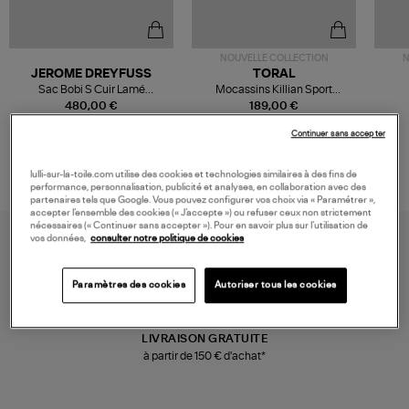
NOUVELLE COLLECTION
N
JEROME DREYFUSS
TORAL
Sac Bobi S Cuir Lamé
Mocassins Killian Sport
Champagne
Mousse
480,00 €
189,00 €
Continuer sans accepter
lulli-sur-la-toile.com utilise des cookies et technologies similaires à des fins de
performance, personnalisation, publicité et analyses, en collaboration avec des
partenaires tels que Google. Vous pouvez configurer vos choix via « Paramétrer »,
accepter l’ensemble des cookies (« J’accepte ») ou refuser ceux non strictement
nécessaires (« Continuer sans accepter »). Pour en savoir plus sur l’utilisation de
vos données,
consulter notre politique de cookies
Paramètres des cookies
Autoriser tous les cookies
LIVRAISON GRATUITE
à partir de 150 € d'achat*