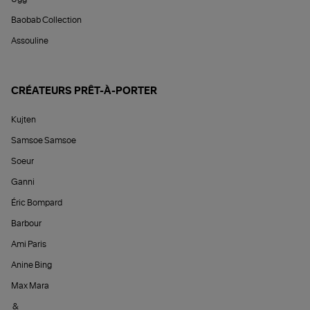
Baobab Collection
Assouline
CRÉATEURS PRÊT-À-PORTER
Kujten
Samsoe Samsoe
Soeur
Ganni
Éric Bompard
Barbour
Ami Paris
Anine Bing
Max Mara
&