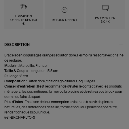
LIVRAISON
PAIEMENT EN
OFFERTE DÈS 150
RETOUR OFFERT
3X,4X
€
DESCRIPTION
Bracelet en coquillages oranges et laiton doré. Fermoir à ressort avec chaîne
de réglage.
Made in :
Marseille, France.
Taille & Coupe :
Longueur : 15,5 cm.
Rallonge : 2 cm.
Composition :
Laiton doré, finitions gold filled. Coquillages.
Conseil d'entretien :
Il est recommandé d'éviter le contact avec les produits
ménagers, les cosmétiques, la mer ou la piscine et de retirez vos bijoux pour
dormir ou faire du sport.
Plus d'infos :
En raison de leur conception artisanale à partir de pierres
naturelles, des différences de taille, forme et couleur peuvent apparaître,
rendant chaque bijou unique.
(ref-BRCHARLYOR)