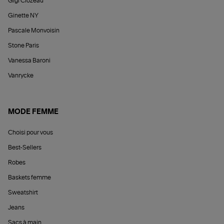
Gigi Clozeau
Ginette NY
Pascale Monvoisin
Stone Paris
Vanessa Baroni
Vanrycke
MODE FEMME
Choisi pour vous
Best-Sellers
Robes
Baskets femme
Sweatshirt
Jeans
Sacs à main