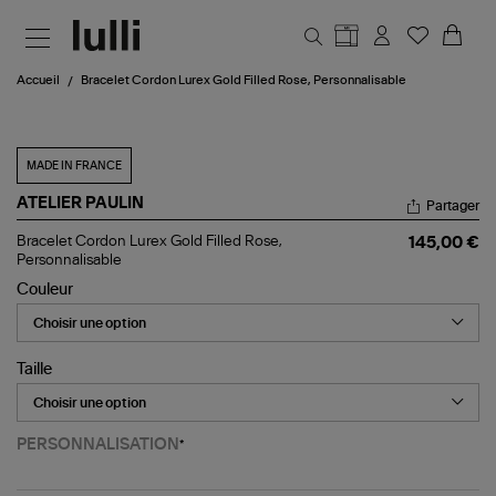
Aller au contenu principal
Accueil
Bracelet Cordon Lurex Gold Filled Rose, Personnalisable
MADE IN FRANCE
ATELIER PAULIN
Partager
Bracelet
Bracelet Cordon Lurex Gold Filled Rose,
145,00 €
Cordon
Personnalisable
Lurex
Couleur
Gold
Filled
Rose,
Personnalisable
Taille
PERSONNALISATION