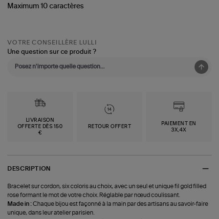
Maximum 10 caractères
VOTRE CONSEILLÈRE LULLI
Une question sur ce produit ?
LIVRAISON
PAIEMENT EN
OFFERTE DÈS 150
RETOUR OFFERT
3X,4X
€
DESCRIPTION
Bracelet sur cordon, six coloris au choix, avec un seul et unique fil gold filled
rose formant le mot de votre choix. Réglable par nœud coulissant.
Made in :
Chaque bijou est façonné à la main par des artisans au savoir-faire
unique, dans leur atelier parisien.