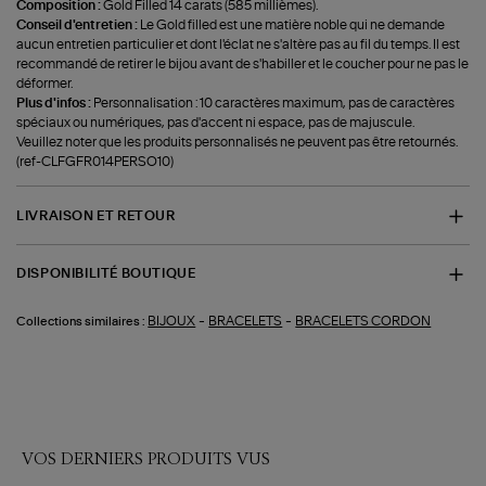
Composition :
Gold Filled 14 carats (585 millièmes).
Conseil d'entretien :
Le Gold filled est une matière noble qui ne demande
aucun entretien particulier et dont l'éclat ne s'altère pas au fil du temps. Il est
recommandé de retirer le bijou avant de s'habiller et le coucher pour ne pas le
déformer.
Plus d'infos :
Personnalisation : 10 caractères maximum, pas de caractères
spéciaux ou numériques, pas d'accent ni espace, pas de majuscule.
Veuillez noter que les produits personnalisés ne peuvent pas être retournés.
(ref-CLFGFR014PERSO10)
LIVRAISON ET RETOUR
DISPONIBILITÉ BOUTIQUE
-
-
BIJOUX
BRACELETS
BRACELETS CORDON
Collections similaires :
VOS DERNIERS PRODUITS VUS