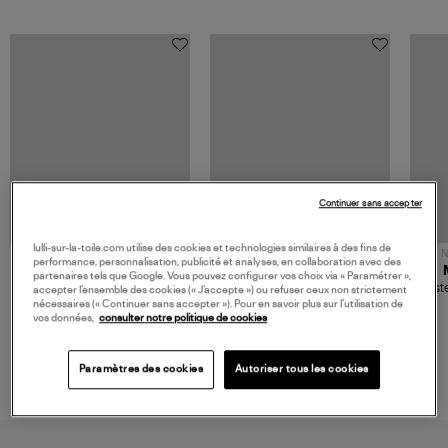
Continuer sans accepter
lulli-sur-la-toile.com utilise des cookies et technologies similaires à des fins de
NOUVELLE COLLECTION
N
performance, personnalisation, publicité et analyses, en collaboration avec des
JEROME DREYFUSS
TORAL
partenaires tels que Google. Vous pouvez configurer vos choix via « Paramétrer »,
Sac Bobi S Cuir Lamé
Mocassins Killian Sport
Veste
accepter l’ensemble des cookies (« J’accepte ») ou refuser ceux non strictement
Champagne
Mousse
nécessaires (« Continuer sans accepter »). Pour en savoir plus sur l’utilisation de
480,00 €
189,00 €
vos données,
consulter notre politique de cookies
Paramètres des cookies
Autoriser tous les cookies