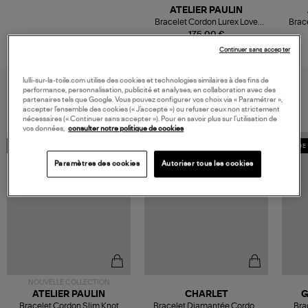
ATELIER PAULIN
Bracelet Cordon Lurex Love
Brac
Gold Filled
175,00 €
Continuer sans accepter
lulli-sur-la-toile.com utilise des cookies et technologies similaires à des fins de
VOUS AIMEREZ AUSSI
performance, personnalisation, publicité et analyses, en collaboration avec des
partenaires tels que Google. Vous pouvez configurer vos choix via « Paramétrer »,
accepter l’ensemble des cookies (« J’accepte ») ou refuser ceux non strictement
nécessaires (« Continuer sans accepter »). Pour en savoir plus sur l’utilisation de
vos données,
consulter notre politique de cookies
MADE IN FRANCE
MADE IN FRANCE
MADE 
Paramètres des cookies
Autoriser tous les cookies
NOUVELLE COLLECTION
ATELIER PAULIN
CHARLET
G
Bracelet Cordon Slim Knot
Bracelet Diamantée Cordon
Bra