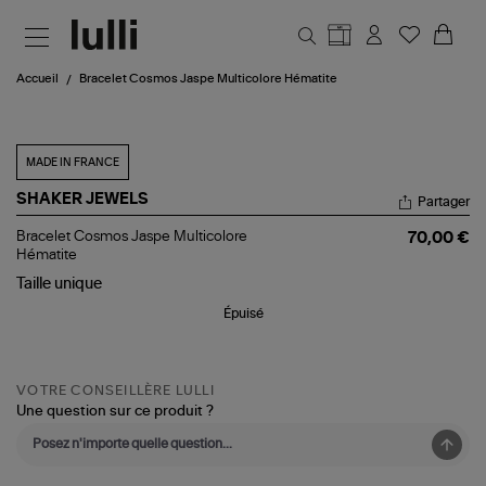
Aller au contenu principal
Accueil
Bracelet Cosmos Jaspe Multicolore Hématite
MADE IN FRANCE
SHAKER JEWELS
Partager
Bracelet
Bracelet Cosmos Jaspe Multicolore
70,00 €
Cosmos
Hématite
Jaspe
Taille
unique
Multicolore
Hématite
Épuisé
VOTRE CONSEILLÈRE LULLI
Une question sur ce produit ?