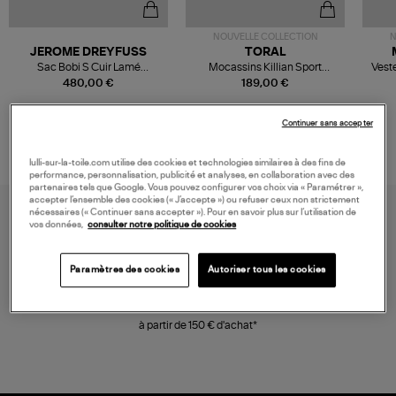
NOUVELLE COLLECTION
N
JEROME DREYFUSS
TORAL
Sac Bobi S Cuir Lamé
Mocassins Killian Sport
Veste
Champagne
Mousse
480,00 €
189,00 €
Continuer sans accepter
lulli-sur-la-toile.com utilise des cookies et technologies similaires à des fins de
performance, personnalisation, publicité et analyses, en collaboration avec des
partenaires tels que Google. Vous pouvez configurer vos choix via « Paramétrer »,
accepter l’ensemble des cookies (« J’accepte ») ou refuser ceux non strictement
nécessaires (« Continuer sans accepter »). Pour en savoir plus sur l’utilisation de
vos données,
consulter notre politique de cookies
Paramètres des cookies
Autoriser tous les cookies
LIVRAISON GRATUITE
à partir de 150 € d'achat*