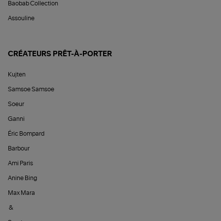
Baobab Collection
Assouline
CRÉATEURS PRÊT-À-PORTER
Kujten
Samsoe Samsoe
Soeur
Ganni
Éric Bompard
Barbour
Ami Paris
Anine Bing
Max Mara
&