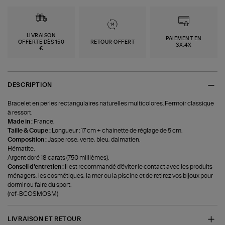
LIVRAISON
PAIEMENT EN
OFFERTE DÈS 150
RETOUR OFFERT
3X,4X
€
DESCRIPTION
Bracelet en perles rectangulaires naturelles multicolores. Fermoir classique
à ressort.
Made in :
France.
Taille & Coupe :
Longueur : 17 cm + chainette de réglage de 5 cm.
Composition :
Jaspe rose, verte, bleu, dalmatien.
Hématite.
Argent doré 18 carats (750 millièmes).
Conseil d'entretien :
Il est recommandé d'éviter le contact avec les produits
ménagers, les cosmétiques, la mer ou la piscine et de retirez vos bijoux pour
dormir ou faire du sport.
(ref-BCOSMOSM)
LIVRAISON ET RETOUR