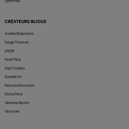
Sportmax
CRÉATEURS BIJOUX
Aurélie Bidermann
Serge Thoraval
d1928
Feidt Paris
Gigi Clozeau
Ginette NY
Pascale Monvoisin
Stone Paris
Vanessa Baroni
Vanrycke