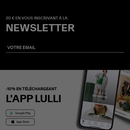
20 € EN VOUS INSCRIVANT À LA
NEWSLETTER
-10% EN TÉLÉCHARGEANT
L'APP LULLI