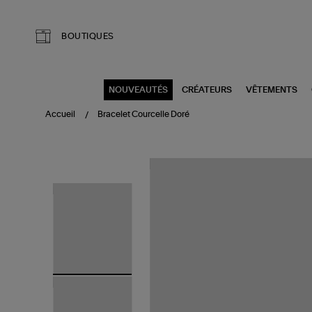
Aller au contenu principal
BOUTIQUES
NOUVEAUTÉS
CRÉATEURS
VÊTEMENTS
Accueil
Bracelet Courcelle Doré