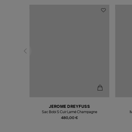
N
JEROME DREYFUSS
te
Sac Bobi S Cuir Lamé Champagne
M
480,00 €