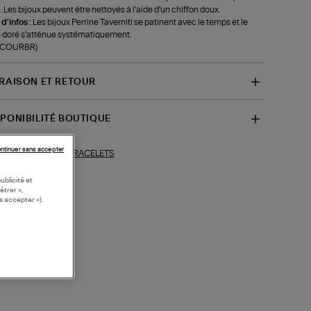
u. Les bijoux peuvent être nettoyés à l'aide d'un chiffon doux.
 d'infos :
Les bijoux Perrine Taverniti se patinent avec le temps et le
 doré s’atténue systématiquement.
f-COURBR)
VRAISON ET RETOUR
SPONIBILITÉ BOUTIQUE
ntinuer sans accepter
BRACELETS
ections similaires :
ublicité et
étrer »,
s accepter »).