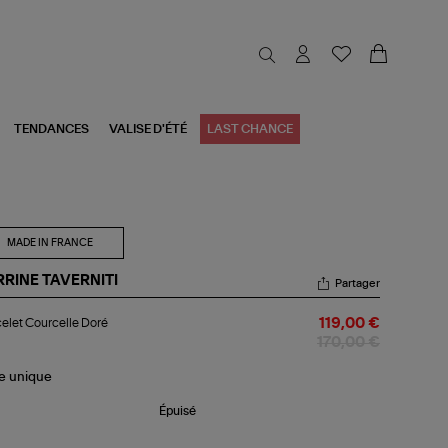
TENDANCES
VALISE D'ÉTÉ
LAST CHANCE
MADE IN FRANCE
RRINE TAVERNITI
Partager
celet
elet Courcelle Doré
119,00 €
rcelle
ré
170,00 €
le
unique
Épuisé