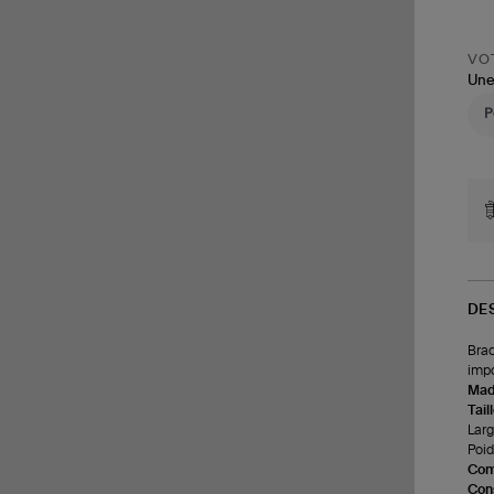
VOT
Une
DE
Brac
impo
Made
Tail
Larg
Poids
Com
Cons