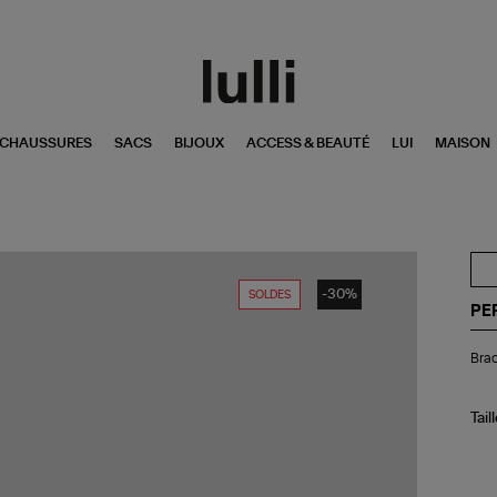
CHAUSSURES
SACS
BIJOUX
ACCESS & BEAUTÉ
LUI
MAISON
-30%
SOLDES
PE
Bra
Brac
Cou
Do
Tail