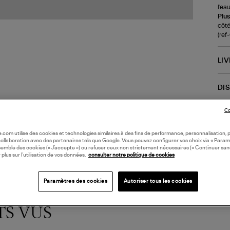
l'ea
Plus
côté
(re
LI
DI
Co
Coll
oile.com utilise des cookies et technologies similaires à des fins de performance, personnalisation, p
collaboration avec des partenaires tels que Google. Vous pouvez configurer vos choix via « Param
semble des cookies (« J’accepte ») ou refuser ceux non strictement nécessaires (« Continuer san
 plus sur l’utilisation de vos données,
consulter notre politique de cookies
Paramètres des cookies
Autoriser tous les cookies
TS VUS