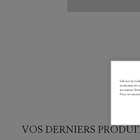
lulli-sur-la-t
analyses, en 
accepter l’en
Pour en savoir
VOS DERNIERS PRODUI