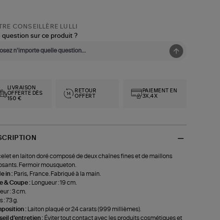
RE CONSEILLÈRE LULLI
 question sur ce produit ?
LIVRAISON
RETOUR
PAIEMENT EN
OFFERTE DÈS
OFFERT
3X,4X
150 €
SCRIPTION
elet en laiton doré composé de deux chaînes fines et de maillons
sants. Fermoir mousqueton.
 in :
Paris, France. Fabriqué à la main.
le & Coupe :
Longueur : 19 cm.
eur : 3 cm.
 : 73 g.
position :
Laiton plaqué or 24 carats (999 millièmes).
eil d'entretien :
Éviter tout contact avec les produits cosmétiques et