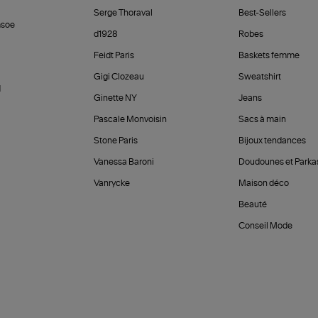
Serge Thoraval
Best-Sellers
soe
d1928
Robes
Feidt Paris
Baskets femme
Gigi Clozeau
Sweatshirt
d
Ginette NY
Jeans
Pascale Monvoisin
Sacs à main
Stone Paris
Bijoux tendances
Vanessa Baroni
Doudounes et Parka
Vanrycke
Maison déco
Beauté
Conseil Mode