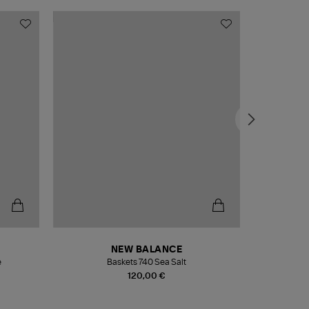
NEW BALANCE
e
Baskets 740 Sea Salt
Veste
120,00 €