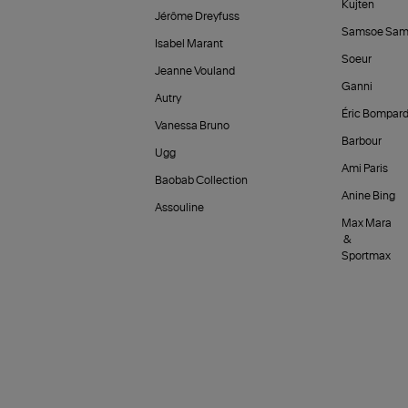
Kujten
Jérôme Dreyfuss
Samsoe Sam
Isabel Marant
Soeur
Jeanne Vouland
Ganni
Autry
Éric Bompar
Vanessa Bruno
Barbour
Ugg
Ami Paris
Baobab Collection
Anine Bing
Assouline
Max Mara
&
Sportmax