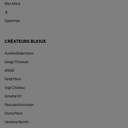
Max Mara
&
Sportmax
CRÉATEURS BIJOUX
Aurélie Bidermann
Serge Thoraval
d1928
Feidt Paris
Gigi Clozeau
Ginette NY
Pascale Monvoisin
Stone Paris
Vanessa Baroni