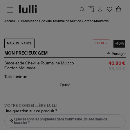
Aller au contenu principal
Accueil
Bracelet de Cheville Tourmaline Multico Cordon Moutarde
SOLDES
-40%
MADE IN FRANCE
MON PRECIEUX GEM
Partager
Bracelet
Bracelet de Cheville Tourmaline Multico
40,80 €
de
Cordon Moutarde
68,00 €
Cheville
Tourmaline
Taille
unique
Multico
Épuisé
Cordon
Moutarde
VOTRE CONSEILLÈRE LULLI
Une question sur ce produit ?
Quelles sont les propriétés de la tourmaline utilisée dans ce
bracelet ?