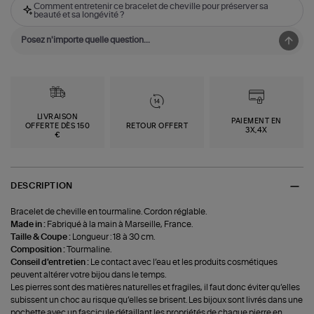
Comment entretenir ce bracelet de cheville pour préserver sa
beauté et sa longévité ?
LIVRAISON
PAIEMENT EN
OFFERTE DÈS 150
RETOUR OFFERT
3X,4X
€
DESCRIPTION
Bracelet de cheville en tourmaline. Cordon réglable.
Made in :
Fabriqué à la main à Marseille, France.
Taille & Coupe :
Longueur : 18 à 30 cm.
Composition :
Tourmaline.
Conseil d'entretien :
Le contact avec l’eau et les produits cosmétiques
peuvent altérer votre bijou dans le temps.
Les pierres sont des matières naturelles et fragiles, il faut donc éviter qu’elles
subissent un choc au risque qu’elles se brisent. Les bijoux sont livrés dans une
pochette avec un fascicule détaillant les propriétés de chaque pierre en