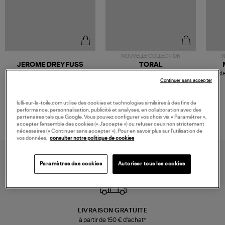
NOUVELLE COLLECTION
N
JEROME DREYFUSS
TORAL
Sac Bobi S Cuir Lamé
Mocassins Killian Sport
Veste
Champagne
Mousse
Continuer sans accepter
480,00 €
189,00 €
lulli-sur-la-toile.com utilise des cookies et technologies similaires à des fins de
performance, personnalisation, publicité et analyses, en collaboration avec des
partenaires tels que Google. Vous pouvez configurer vos choix via « Paramétrer »,
accepter l’ensemble des cookies (« J’accepte ») ou refuser ceux non strictement
nécessaires (« Continuer sans accepter »). Pour en savoir plus sur l’utilisation de
vos données,
consulter notre politique de cookies
Paramètres des cookies
Autoriser tous les cookies
LIVRAISON GRATUITE
à partir de 150 € d'achat*