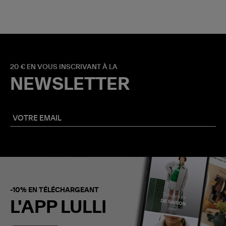
20 € EN VOUS INSCRIVANT À LA
NEWSLETTER
-10% EN TÉLÉCHARGEANT
L'APP LULLI