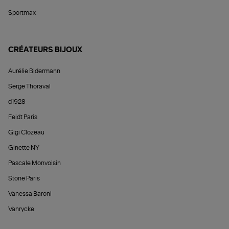
Sportmax
CRÉATEURS BIJOUX
Aurélie Bidermann
Serge Thoraval
d1928
Feidt Paris
Gigi Clozeau
Ginette NY
Pascale Monvoisin
Stone Paris
Vanessa Baroni
Vanrycke