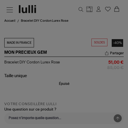
Aller au contenu principal
Accueil
Bracelet DIY Cordon Lurex Rose
SOLDES
-40%
MADE IN FRANCE
MON PRECIEUX GEM
Partager
Bracelet
Bracelet DIY Cordon Lurex Rose
51,00 €
DIY
85,00 €
Cordon
Lurex
Taille
unique
Rose
Épuisé
VOTRE CONSEILLÈRE LULLI
Une question sur ce produit ?