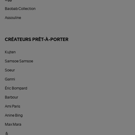
Baobab Collection
Assouline
CRÉATEURS PRÊT-À-PORTER
Kujten
Samsoe Samsoe
Soeur
Ganni
Éric Bompard
Barbour
Ami Paris
Anine Bing
Max Mara
&