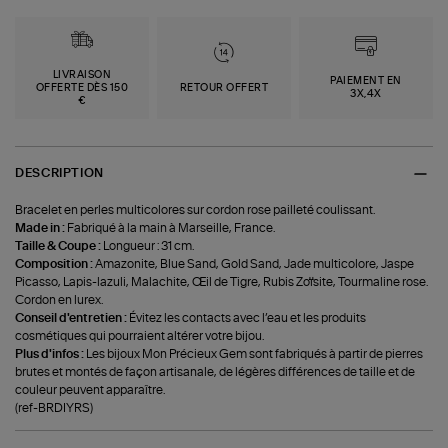
LIVRAISON
PAIEMENT EN
OFFERTE DÈS 150
RETOUR OFFERT
3X,4X
€
DESCRIPTION
Bracelet en perles multicolores sur cordon rose pailleté coulissant.
Made in :
Fabriqué à la main à Marseille, France.
Taille & Coupe :
Longueur : 31 cm.
Composition :
Amazonite, Blue Sand, Gold Sand, Jade multicolore, Jaspe
Picasso, Lapis-lazuli, Malachite, Œil de Tigre, Rubis Zoïsite, Tourmaline rose.
Cordon en lurex.
Conseil d'entretien :
Évitez les contacts avec l’eau et les produits
cosmétiques qui pourraient altérer votre bijou.
Plus d'infos :
Les bijoux Mon Précieux Gem sont fabriqués à partir de pierres
brutes et montés de façon artisanale, de légères différences de taille et de
couleur peuvent apparaître.
(ref-BRDIYRS)