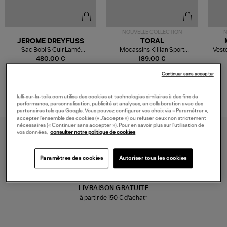
NOUVELLE COLLECTION
N
JEROME DREYFUSS
TORAL
Sac Bobi S Cuir Lamé
Mocassins Killian Sport
Veste
Champagne
Mousse
480,00 €
189,00 €
Continuer sans accepter
lulli-sur-la-toile.com utilise des cookies et technologies similaires à des fins de
performance, personnalisation, publicité et analyses, en collaboration avec des
partenaires tels que Google. Vous pouvez configurer vos choix via « Paramétrer »,
accepter l’ensemble des cookies (« J’accepte ») ou refuser ceux non strictement
nécessaires (« Continuer sans accepter »). Pour en savoir plus sur l’utilisation de
vos données,
consulter notre politique de cookies
Paramètres des cookies
Autoriser tous les cookies
LIVRAISON GRATUITE
à partir de 150 € d'achat*