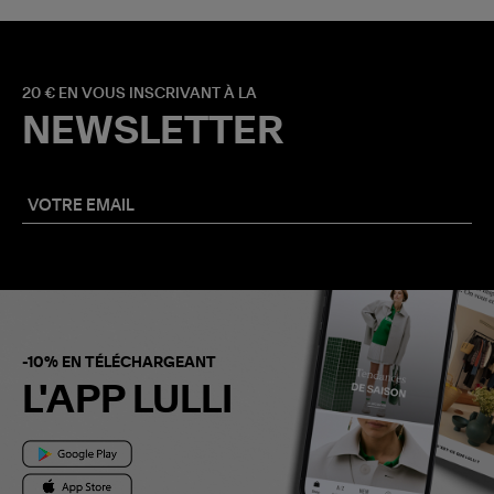
20 € EN VOUS INSCRIVANT À LA
NEWSLETTER
-10% EN TÉLÉCHARGEANT
L'APP LULLI