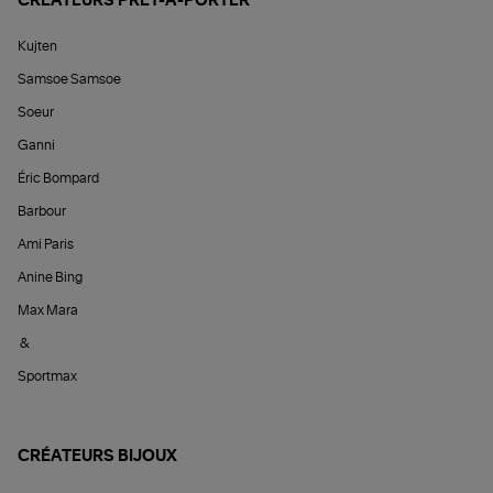
CRÉATEURS PRÊT-À-PORTER
Kujten
Samsoe Samsoe
Soeur
Ganni
Éric Bompard
Barbour
Ami Paris
Anine Bing
Max Mara
&
Sportmax
CRÉATEURS BIJOUX