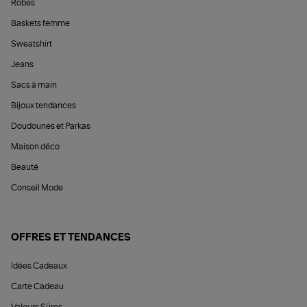
Robes
Baskets femme
Sweatshirt
Jeans
Sacs à main
Bijoux tendances
Doudounes et Parkas
Maison déco
Beauté
Conseil Mode
OFFRES ET TENDANCES
Idées Cadeaux
Carte Cadeau