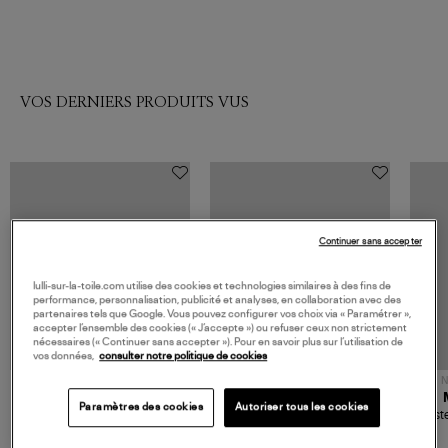
VOS DERNIERS PRODUITS VUS
Continuer sans accepter
lulli-sur-la-toile.com utilise des cookies et technologies similaires à des fins de
performance, personnalisation, publicité et analyses, en collaboration avec des
partenaires tels que Google. Vous pouvez configurer vos choix via « Paramétrer »,
accepter l’ensemble des cookies (« J’accepte ») ou refuser ceux non strictement
nécessaires (« Continuer sans accepter »). Pour en savoir plus sur l’utilisation de
vos données,
consulter notre politique de cookies
NOUVELLE COLLECTION
N
JEROME DREYFUSS
TORAL
Paramètres des cookies
Autoriser tous les cookies
Sac Bobi S Cuir Lamé
Mocassins Killian Sport
Veste
Champagne
Mousse
480,00 €
189,00 €