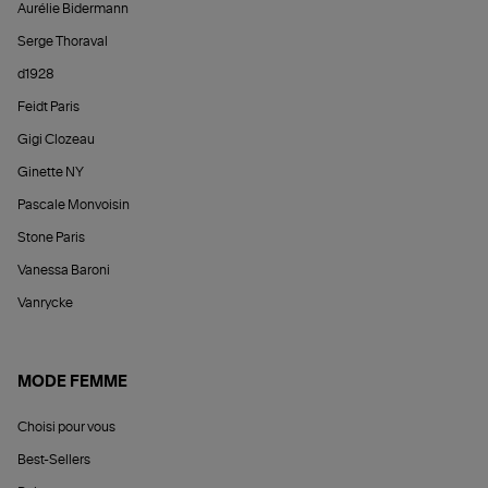
Aurélie Bidermann
Serge Thoraval
d1928
Feidt Paris
Gigi Clozeau
Ginette NY
Pascale Monvoisin
Stone Paris
Vanessa Baroni
Vanrycke
MODE FEMME
Choisi pour vous
Best-Sellers