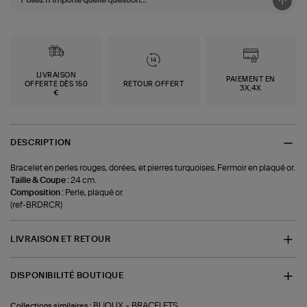
LIVRAISON
PAIEMENT EN
OFFERTE DÈS 150
RETOUR OFFERT
3X,4X
€
DESCRIPTION
Bracelet en perles rouges, dorées, et pierres turquoises. Fermoir en plaqué or.
Taille & Coupe :
24 cm.
Composition :
Perle, plaqué or.
(ref-BRDRCR)
LIVRAISON ET RETOUR
DISPONIBILITÉ BOUTIQUE
-
BIJOUX
BRACELETS
Collections similaires :