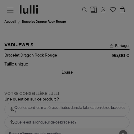
Aller au contenu principal
Accueil
Bracelet Dragon Rock Rouge
VADI JEWELS
Partager
Bracelet
Bracelet Dragon Rock Rouge
95,00 €
Dragon
Rock
Taille
unique
Rouge
Épuisé
VOTRE CONSEILLÈRE LULLI
Une question sur ce produit ?
Quelles sont les matières utilisées dans la fabrication de ce bracelet
?
Quelle est la longueur de ce bracelet ?