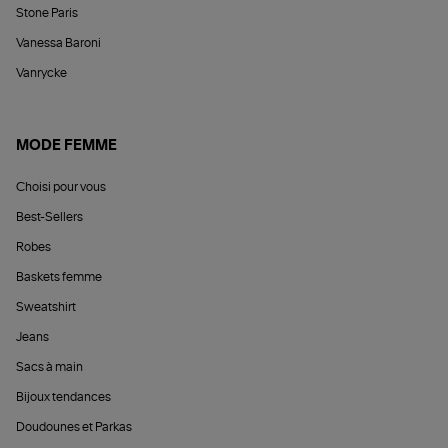
Stone Paris
Vanessa Baroni
Vanrycke
MODE FEMME
Choisi pour vous
Best-Sellers
Robes
Baskets femme
Sweatshirt
Jeans
Sacs à main
Bijoux tendances
Doudounes et Parkas