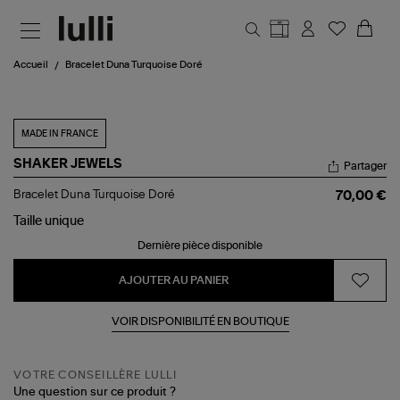
Aller au contenu principal
Accueil
Bracelet Duna Turquoise Doré
MADE IN FRANCE
SHAKER JEWELS
Partager
Bracelet
Bracelet Duna Turquoise Doré
70,00 €
Duna
Turquoise
Taille
unique
Doré
Dernière pièce disponible
AJOUTER AU PANIER
VOIR DISPONIBILITÉ EN BOUTIQUE
VOTRE CONSEILLÈRE LULLI
Une question sur ce produit ?