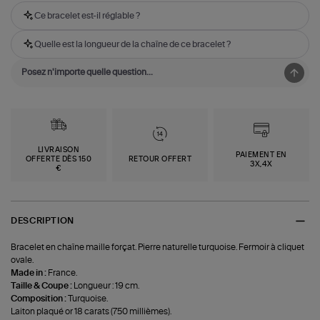
Ce bracelet est-il réglable ?
Quelle est la longueur de la chaîne de ce bracelet ?
LIVRAISON
PAIEMENT EN
OFFERTE DÈS 150
RETOUR OFFERT
3X,4X
€
DESCRIPTION
Bracelet en chaîne maille forçat. Pierre naturelle turquoise. Fermoir à cliquet
ovale.
Made in :
France.
Taille & Coupe :
Longueur : 19 cm.
Composition :
Turquoise.
Laiton plaqué or 18 carats (750 millièmes).