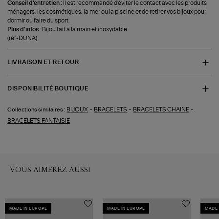
Conseil d'entretien :
Il est recommandé d'éviter le contact avec les produits
ménagers, les cosmétiques, la mer ou la piscine et de retirer vos bijoux pour
dormir ou faire du sport.
Plus d'infos :
Bijou fait à la main et inoxydable.
(ref-DUNA)
LIVRAISON ET RETOUR
DISPONIBILITÉ BOUTIQUE
-
-
-
BIJOUX
BRACELETS
BRACELETS CHAINE
Collections similaires :
BRACELETS FANTAISIE
VOUS AIMEREZ AUSSI
MADE IN EUROPE
MADE IN EUROPE
MADE 