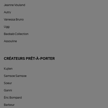
Jeanne Vouland
Autry
Vanessa Bruno
Ugg
Baobab Collection
Assouline
CRÉATEURS PRÊT-À-PORTER
Kujten
Samsoe Samsoe
Soeur
Ganni
Éric Bompard
Barbour