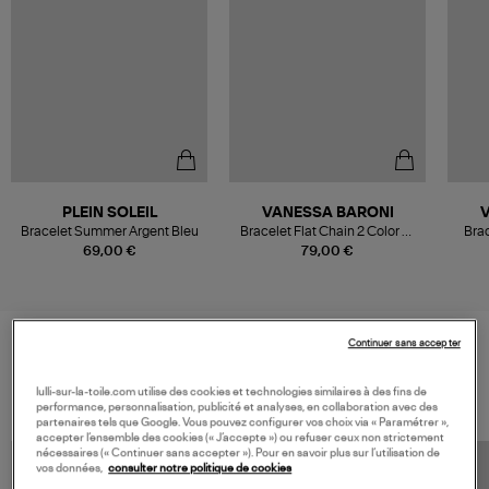
PLEIN SOLEIL
VANESSA BARONI
Bracelet Summer Argent Bleu
Bracelet Flat Chain 2 Color W
Brac
Gold Cloud Marble Opaline
69,00 €
79,00 €
Blue
Continuer sans accepter
VOS DERNIERS PRODUITS VUS
lulli-sur-la-toile.com utilise des cookies et technologies similaires à des fins de
performance, personnalisation, publicité et analyses, en collaboration avec des
partenaires tels que Google. Vous pouvez configurer vos choix via « Paramétrer »,
accepter l’ensemble des cookies (« J’accepte ») ou refuser ceux non strictement
nécessaires (« Continuer sans accepter »). Pour en savoir plus sur l’utilisation de
vos données,
consulter notre politique de cookies