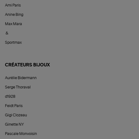
Ami Paris
Anine Bing
Max Mara
&
Sportmax
CRÉATEURS BIJOUX
Aurélie Bidermann
Serge Thoraval
d1928
Feidt Paris
Gigi Clozeau
Ginette NY
Pascale Monvoisin